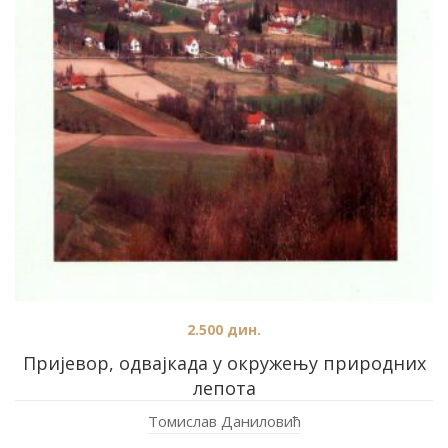
2.500
дин.
Пријевор, одвајкада у окружењу природних
лепота
Томислав Даниловић