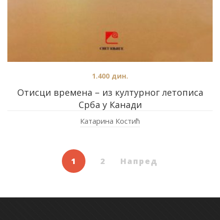
1.400
дин.
Отисци времена – из културног летописа
Срба у Канади
Катарина Костић
1
2
Напред