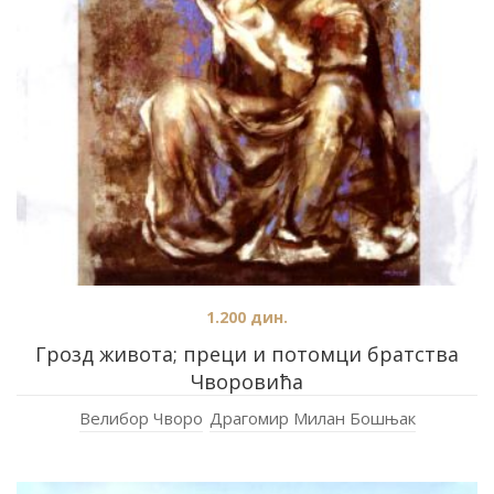
1.200
дин.
Грозд живота; преци и потомци братства
Чворовића
Велибор Чворо
Драгомир Милан Бошњак