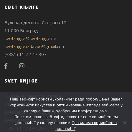
СВЕТ КЊИГЕ
Булевар деспота Стефана 15
11 000 Београд
svetknjige@svetknjige.net
svetknjige.izdavac@gmail.com
(+381) 11 72 47 307
SVET KNJIGE
15 Bulevar despota Stefana
Наш веб-сајт користи „колачиће“ ради побољшања Вашег
11 000 Belgrade, Serbia
корисничког искуства и оптимизовања изгледа веб-сајта у
складу с Вашим одабраним преференцама.
svetknjige@svetknjige.net
Посетом нашег веб-сајта, слажете се с коришћењем
svetknjige.izdavac@gmail.com
„колачића“ у складу с нашим
Правилима коришћења
(+381) 11 72 47 307
„колачића“
.