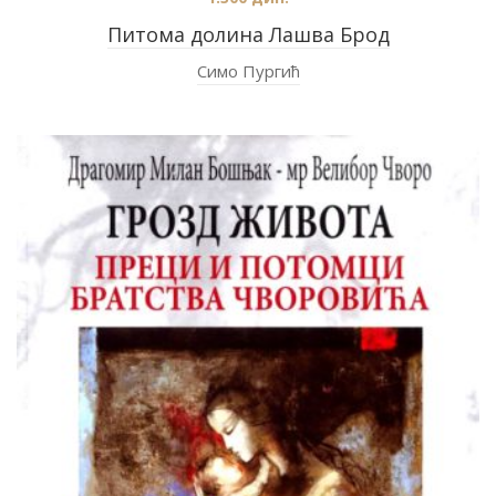
Питома долина Лашва Брод
Симо Пургић