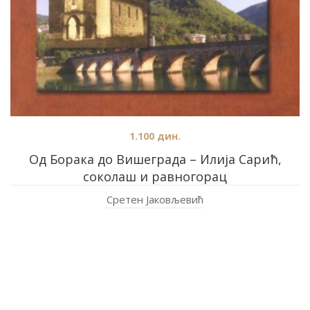
1.100
дин.
Од Борака до Вишеграда – Илија Сарић,
соколаш и равногорац
Сретен Јаковљевић