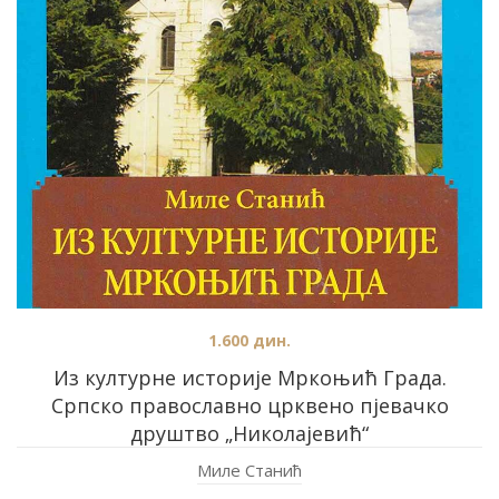
1.600
дин.
Из културне историје Мркоњић Града.
Српско православно црквено пјевачко
друштво „Николајевић“
Миле Станић