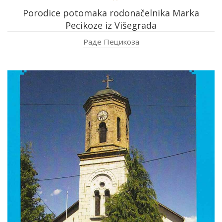
Porodice potomaka rodonačelnika Marka
Pecikoze iz Višegrada
Раде Пецикоза