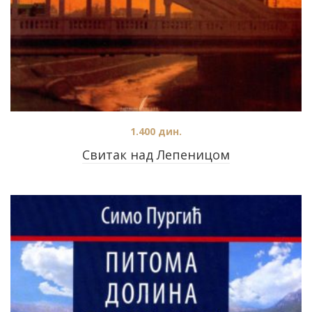
1.400
дин.
Свитак над Лепеницом