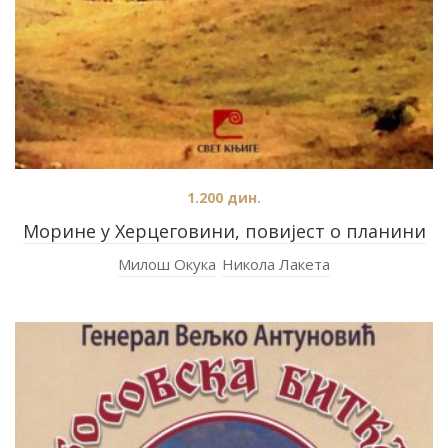
1.200
дин.
Морине у Херцеговини, повијест о планини
Милош Окука
Никола Лакета