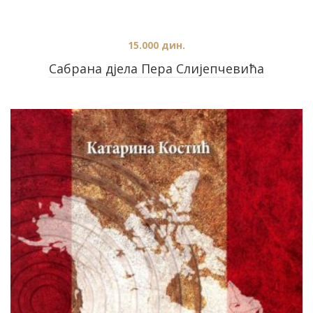
15.000
дин.
Сабрана дјела Пера Слијепчевића