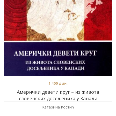
1.400
дин.
Амерички девети круг – из живота
словенских досељеника у Канади
Катарина Костић