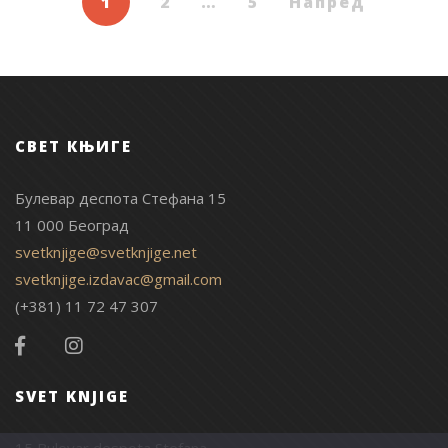
1
2
…
5
Напред
СВЕТ КЊИГЕ
Булевар деспота Стефана 15
11 000 Београд
svetknjige@svetknjige.net
svetknjige.izdavac@gmail.com
(+381) 11 72 47 307
SVET KNJIGE