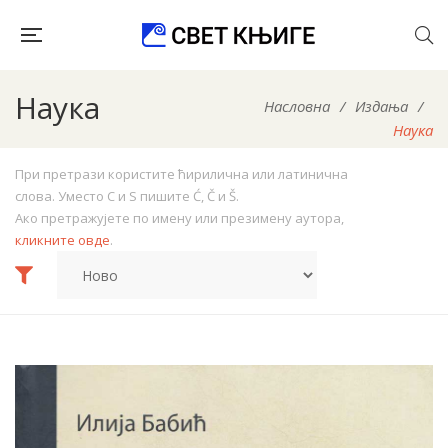
Наука
Насловна
/
Издања
/
Наука
При претрази користите ћирилична или латинична
слова. Уместо C и S пишите Ć, Č и Š.
Ако претражујете по имену или презимену аутора,
кликните овде
.