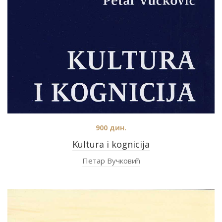
900
дин.
Kultura i kognicija
Петар Вучковић