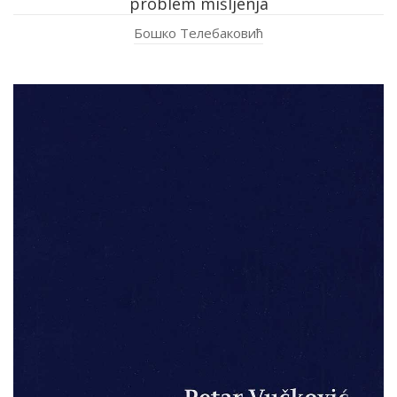
problem mišljenja
Бошко Телебаковић