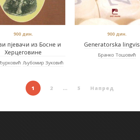
900
дин.
900
дин.
ви пјевачи из Босне и
Generatorska lingvis
Херцеговине
Бранко Тошовић
 Ђурковић
Љубомир Зуковић
1
2
…
5
Напред