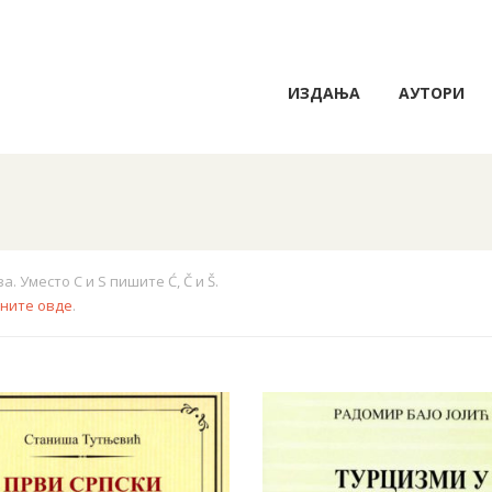
ИЗДАЊА
АУТОРИ
 Уместо C и S пишите Ć, Č и Š.
кните овде
.