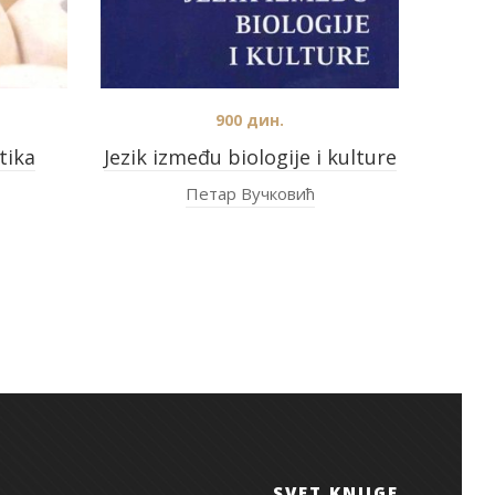
900
дин.
tika
Jezik između biologije i kulture
Петар Вучковић
SVET KNJIGE