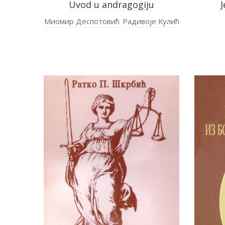
Uvod u andragogiju
J
Миомир Деспотовић
Радивоје Кулић