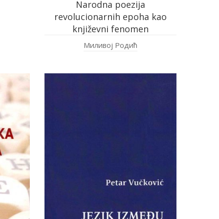
Narodna poezija
revolucionarnih epoha kao
književni fenomen
Миливој Родић