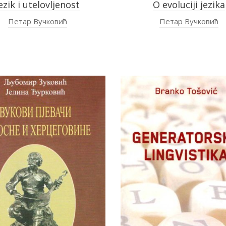
ezik i utelovljenost
O evoluciji jezika
Петар Вучковић
Петар Вучковић