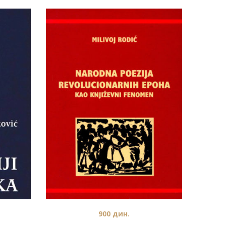
900
дин.