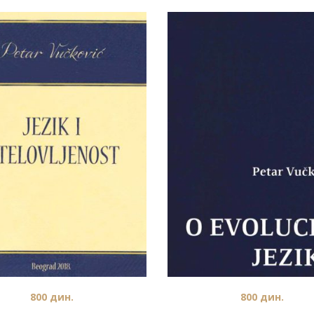
800
дин.
800
дин.