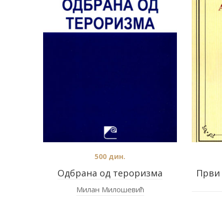
500
дин.
Одбрана од тероризма
Први
Милан Милошевић