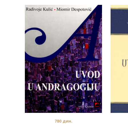
780
дин.