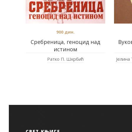
900
дин.
Сребреница, геноцид над
Вуко
истином
Ратко П. Шкрбић
Јелина
СВЕТ КЊИГЕ