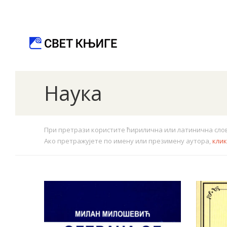
Наука
При претрази користите ћирилична или латинична слова.
Ако претражујете по имену или презимену аутора,
кли