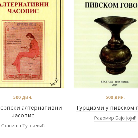
500
дин.
500
дин.
 српски алтернативни
Турцизми у пивском 
часопис
Радомир Бајо Јојић
Станиша Тутњевић