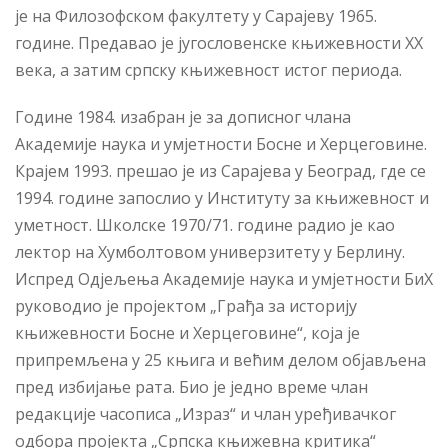
је на Филозофском факултету у Сарајеву 1965.
године. Предавао је југословенске књижевности XX
века, а затим српску књижевност истог периода.
Године 1984. изабран је за дописног члана
Академије наука и умјетности Босне и Херцеговине.
Крајем 1993. прешао је из Сарајева у Београд, где се
1994. године запослио у Институту за књижевност и
уметност. Школске 1970/71. године радио је као
лектор на Хумболтовом универзитету у Берлину.
Испред Одјељења Академије наука и умјетности БиХ
руководио је пројектом „Грађа за историју
књижевности Босне и Херцеговине“, која је
припремљена у 25 књига и већим делом објављена
пред избијање рата. Био је једно време члан
редакције часописа „Израз“ и члан уређивачког
одбора пројекта „Српска књижевна критика“