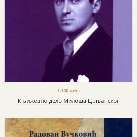
1.100
дин.
Књижевно дело Милоша Црњанског