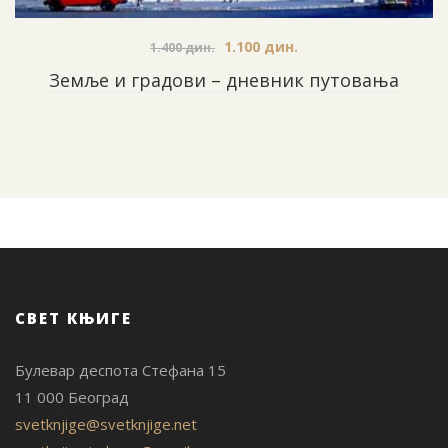
1.100
дин.
1.400
дин.
Земље и градови – дневник путовања
СВЕТ КЊИГЕ
Булевар деспота Стефана 15
11 000 Београд
svetknjige@svetknjige.net