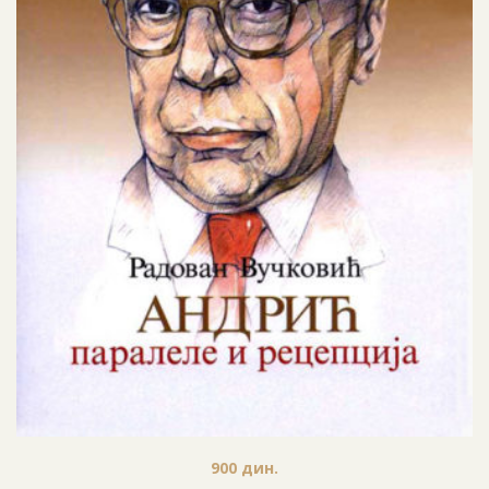
900
дин.