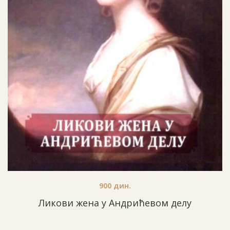
900
дин.
Ликови жена у Андрићевом делу