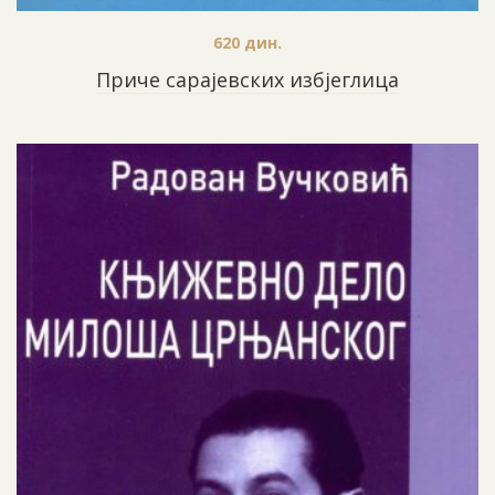
620
дин.
Приче сарајевских избјеглица