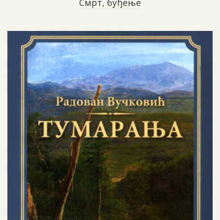
Смрт, буђење