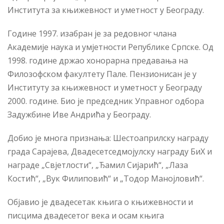
Института за књижевност и уметност у Београду.
Године 1997. изабран је за редовног члана
Академије наука и умјетности Републике Српске. Од
1998. године држао хонорарна предавања на
Филозофском факултету Пале. Пензионисан је у
Институту за књижевност и уметност у Београду
2000. године. Био је председник Управног одбора
Задужбине Иве Андрића у Београду.
Добио је многа признања: Шестоаприлску награду
града Сарајева, Двадесетседмојулску награду БиХ и
награде „Свјетлости“, „Ђамил Сијарић“, „Лаза
Костић“, „Вук Филиповић“ и „Тодор Манојловић“.
Објавио је двадесетак књига о књижевности и
писцима двадесетог века и осам књига