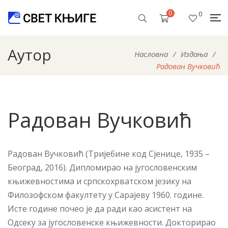
0
0
Аутор
Насловна
/
Издања
/
Радован Вучковић
Радован Вучковић
Радован Вучковић (Тријебине код Сјенице, 1935 –
Београд, 2016). Дипломирао на југословенским
књижевностима и српскохрватском језику на
Филозофском факултету у Сарајеву 1960. године.
Исте године почео је да ради као асистент на
Одсеку за југословенске књижевности. Докторирао