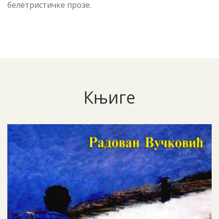
белетристичке прозе.
Књиге