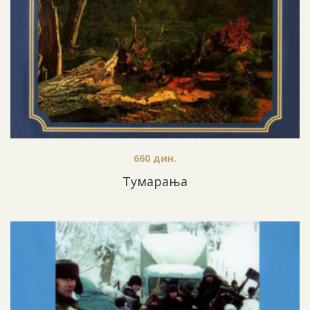
660
дин.
Тумарања