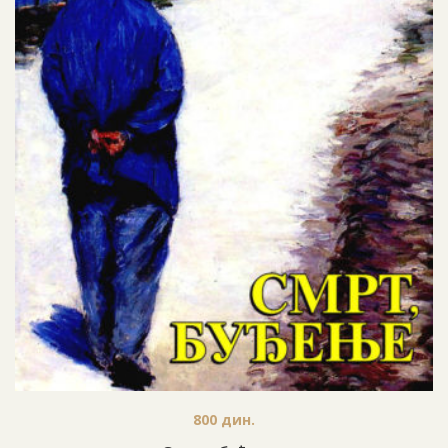
800
дин.