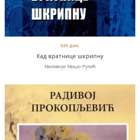
620
дин.
Кад вратнице шкрипну
Миливоје Мишо Рупић