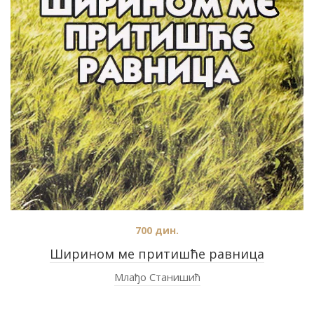
700
дин.
Ширином ме притишће равница
Млађо Станишић