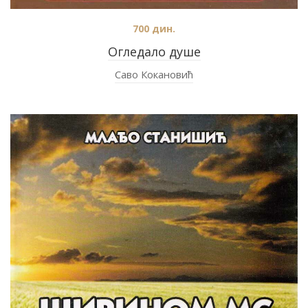
700
дин.
Огледало душе
Саво Кокановић