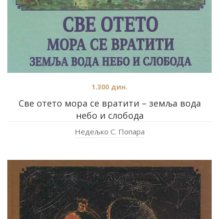
1.300
дин.
Све отето мора се вратити – земља вода
небо и слобода
Недељко С. Попара