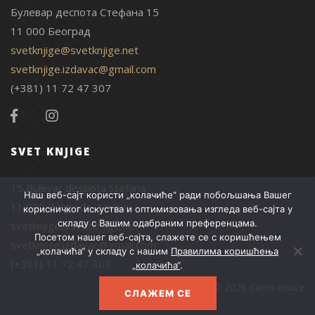
Булевар деспота Стефана 15
11 000 Београд
svetknjige@svetknjige.net
svetknjige.izdavac@gmail.com
(+381) 11 72 47 307
SVET KNJIGE
15 Bulevar despota Stefana
Наш веб-сајт користи „колачиће“ ради побољшања Вашег
11 000 Belgrade, Serbia
корисничког искуства и оптимизовања изгледа веб-сајта у
складу с Вашим одабраним преференцама.
svetknjige@svetknjige.net
Посетом нашег веб-сајта, слажете се с коришћењем
svetknjige.izdavac@gmail.com
„колачића“ у складу с нашим
Правилима коришћења
(+381) 11 72 47 307
„колачића“
.
© 2026 Свет књиге
СЛАЖЕМ СЕ