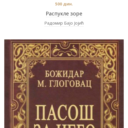
500
дин.
Распукле зоре
Радомир Бајо Јојић