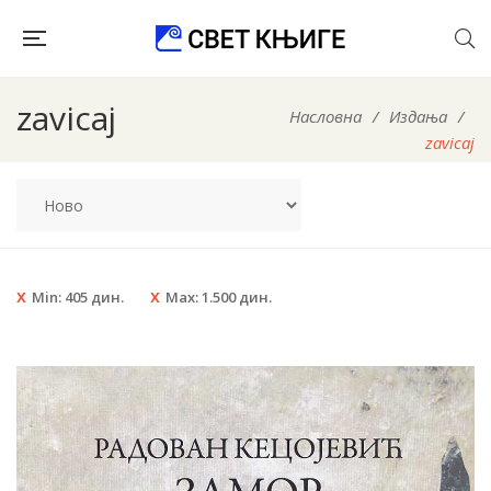
zavicaj
Насловна
/
Издања
/
zavicaj
Min:
405
дин.
Max:
1.500
дин.