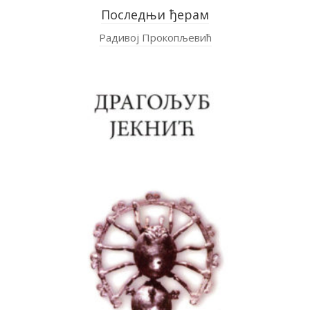
Последњи ђерам
Радивој Прокопљевић