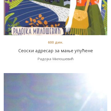
600
дин.
Сеоски адресар за мање упућене
Радојка Милошевић