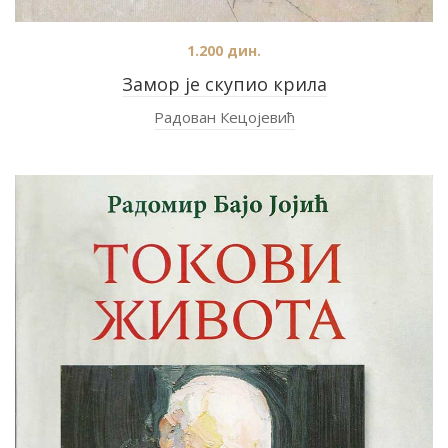
1.200
дин.
Замор је скупио крила
Радован Кецојевић