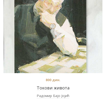
800
дин.
Токови живота
Радомир Бајо Јојић