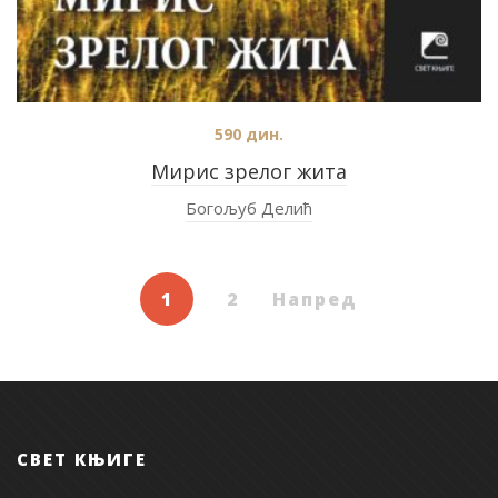
590
дин.
Мирис зрелог жита
Богољуб Делић
1
2
Напред
СВЕТ КЊИГЕ