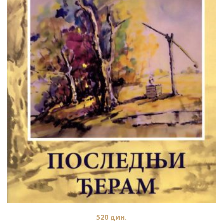
520
дин.