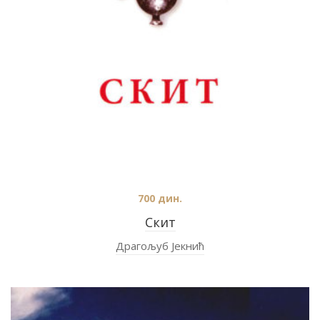
700
дин.
Скит
Драгољуб Јекнић