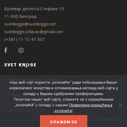
Булевар деспота Стефана 15
11 000 Београд
svetknjige@svetknjige.net
svetknjige.izdavac@gmail.com
(+381) 11 72 47 307
SVET KNJIGE
15 Bulevar despota Stefana
Наш веб-сајт користи „колачиће“ ради побољшања Вашег
11 000 Belgrade, Serbia
корисничког искуства и оптимизовања изгледа веб-сајта у
складу с Вашим одабраним преференцама.
svetknjige@svetknjige.net
Посетом нашег веб-сајта, слажете се с коришћењем
svetknjige.izdavac@gmail.com
„колачића“ у складу с нашим
Правилима коришћења
(+381) 11 72 47 307
„колачића“
.
© 2026 Свет књиге
СЛАЖЕМ СЕ