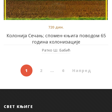
720
дин.
Колонија Сечањ; спомен-књига поводом 65
година колонизације
Ратко Ш. Бабић
1
2
…
6
Напред
СВЕТ КЊИГЕ