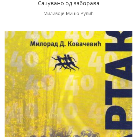
Сачувано од заборава
Миливоје Мишо Рупић