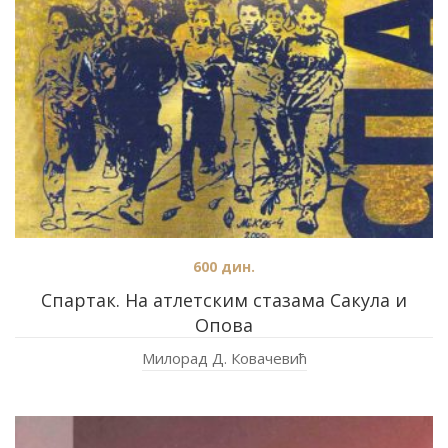
600
дин.
Спартак. На атлетским стазама Сакула и
Опова
Милорад Д. Ковачевић