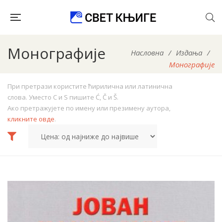
Монографије
Насловна
/
Издања
/
Монографије
При претрази користите ћирилична или латинична
слова. Уместо C и S пишите Ć, Č и Š.
Ако претражујете по имену или презимену аутора,
кликните овде
.