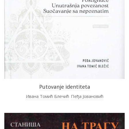
Putovanje identiteta
Ивана Томић Блечић
Пеђа Јовановић