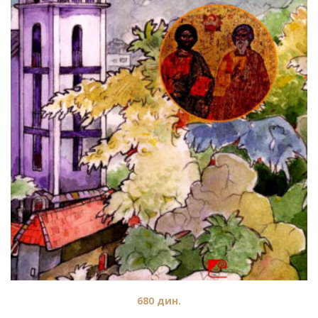
680
дин.