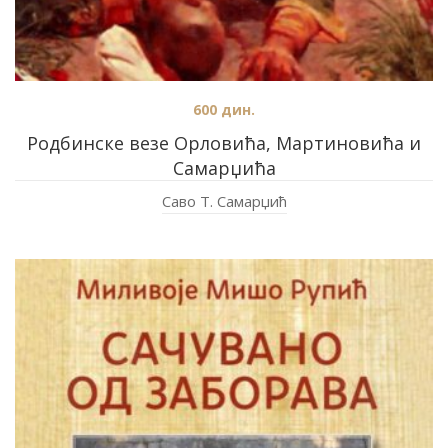
600
дин.
Родбинске везе Орловића, Мартиновића и
Самарџића
Саво Т. Самарџић