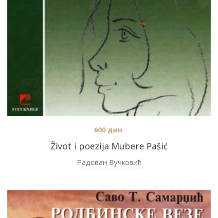
600
дин.
Život i poezija Mubere Pašić
Радован Вучковић