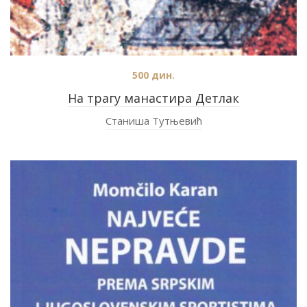
500
дин.
На трагу манастира Детлак
Станиша Тутњевић