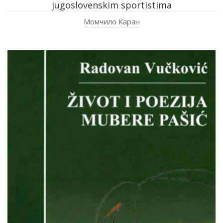
jugoslovenskim sportistima
Момчило Каран