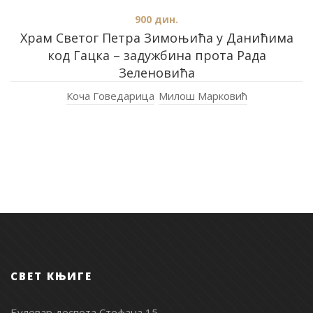
900
дин.
Храм Светог Петра Зимоњића у Данићима
код Гацка – задужбина прота Рада
Зеленовића
Коча Говедарица
Милош Марковић
СВЕТ КЊИГЕ
Булевар деспота Стефана 15