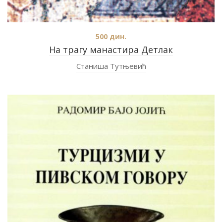
500
дин.
На трагу манастира Детлак
Станиша Тутњевић