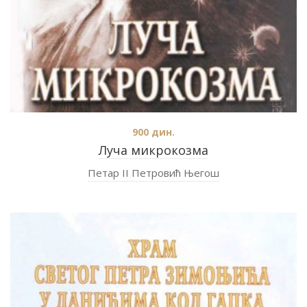
900
дин.
Луча микрокозма
Петар II Петровић Његош