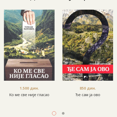
1.500
дин.
850
дин.
Ко ме све није гласао
Ђе сам ја ово