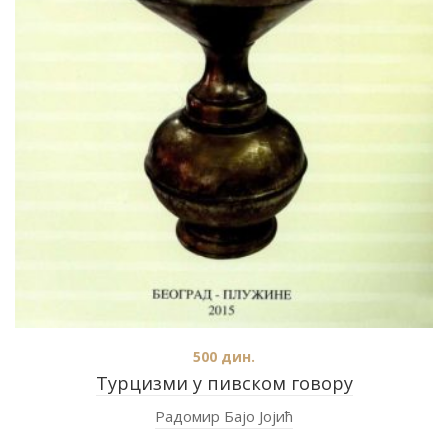
500
дин.
Турцизми у пивском говору
Радомир Бајо Јојић