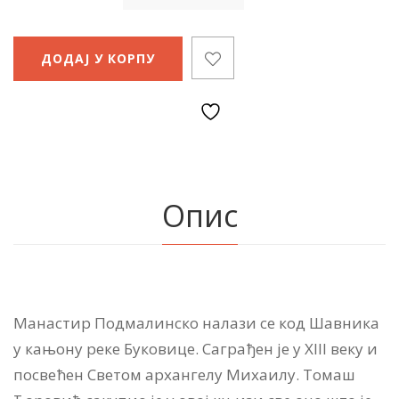
ДОДАЈ У КОРПУ
Опис
Манастир Подмалинско налази се код Шавника
у кањону реке Буковице. Саграђен је у XIII веку и
посвећен Светом архангелу Михаилу. Томаш