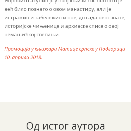
Ћоровић сакупио је у овој књизи све оно што је
већ било познато о овом манастиру, али је
истражио и забележио и оне, до сада непознате,
историјске чињенице и архивске списе о овој
немањићкој светињи.
Промоција у књижари Матице српске у Подгорици
10. априла 2018.
Од истог аутора