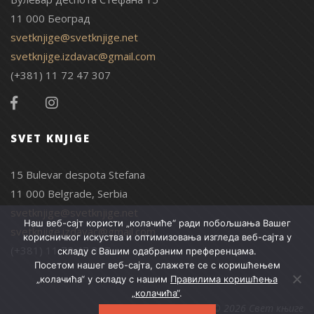
11 000 Београд
svetknjige@svetknjige.net
svetknjige.izdavac@gmail.com
(+381) 11 72 47 307
SVET KNJIGE
15 Bulevar despota Stefana
11 000 Belgrade, Serbia
svetknjige@svetknjige.net
Наш веб-сајт користи „колачиће“ ради побољшања Вашег
svetknjige.izdavac@gmail.com
корисничког искуства и оптимизовања изгледа веб-сајта у
(+381) 11 72 47 307
складу с Вашим одабраним преференцама.
Посетом нашег веб-сајта, слажете се с коришћењем
„колачића“ у складу с нашим
Правилима коришћења
„колачића“
.
© 2026 Свет књиге