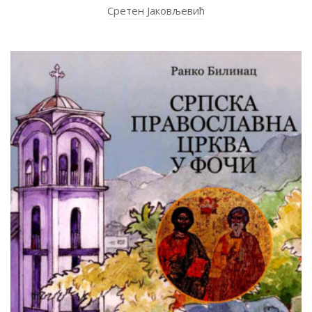
Сретен Јаковљевић