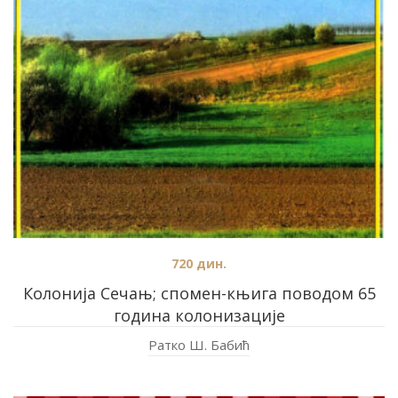
720
дин.
Колонија Сечањ; спомен-књига поводом 65
година колонизације
Ратко Ш. Бабић