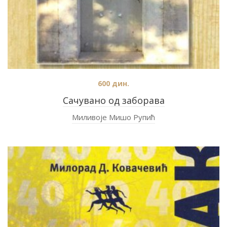
600
дин.
Сачувано од заборава
Миливоје Мишо Рупић