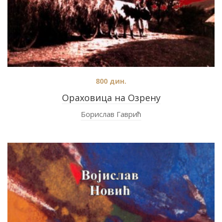
800
дин.
Ораховица на Озрену
Борислав Гаврић