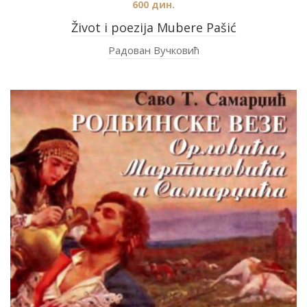
600
дин.
Život i poezija Mubere Pašić
Радован Вучковић