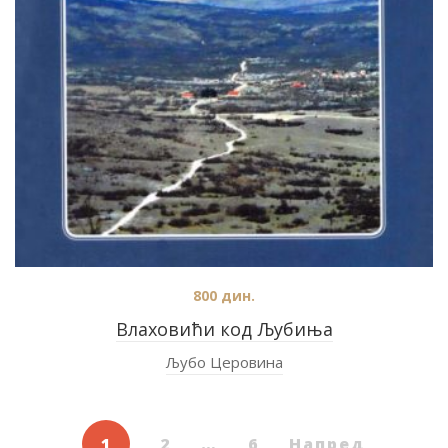
800
дин.
Влаховићи код Љубиња
Љубо Церовина
1
2
…
6
Напред