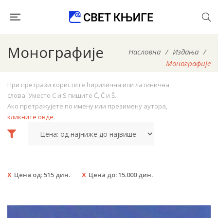
Монографије
Насловна
/
Издања
/
Монографије
При претрази користите ћирилична или латинична
слова. Уместо C и S пишите Ć, Č и Š.
Ако претражујете по имену или презимену аутора,
кликните овде
.
Цена од:
515
дин.
Цена до:
15.000
дин.