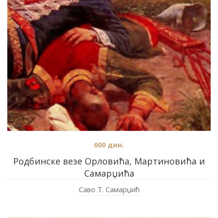
600
дин.
Родбинске везе Орловића, Мартиновића и
Самарџића
Саво Т. Самарџић