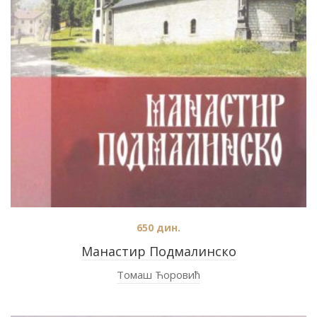
650
дин.
Манастир Подмалинско
Томаш Ћоровић