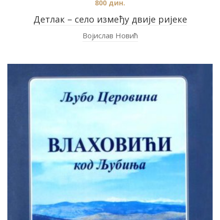
800
дин.
Детлак – село између двије ријеке
Војислав Новић