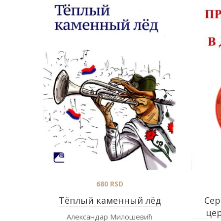
680
RSD
Tёплый каменный лёд
Сер
це
Александар Милошевић