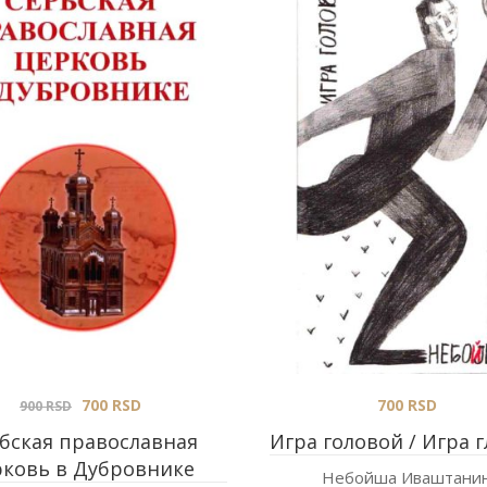
700
RSD
700
RSD
900
RSD
бская православная
Игра головой / Игра 
рковь в Дубровнике
Небойша Иваштани