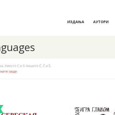
ИЗДАЊА
АУТОРИ
anguages
 Уместо C и S пишите Ć, Č и Š.
кните овде
.