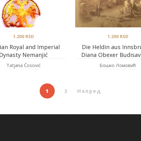
1.200
RSD
1.200
RSD
ian Royal and Imperial
Die Heldin aus Innsbr
Dynasty Nemanjić
Diana Obexer Budisavl
Tatjana Ćosović
Бошко Ломовић
1
2
Напред