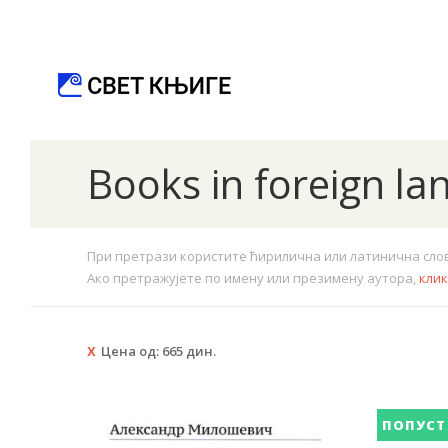
Books in foreign l
При претрази користите ћирилична или латинична слова.
Ако претражујете по имену или презимену аутора,
кли
Цена од:
665
дин.
ПОПУСТ