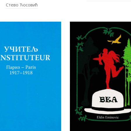
Стево Ћосовић