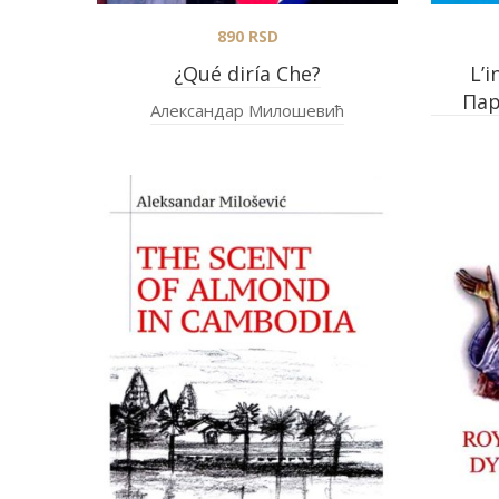
890
RSD
¿Qué diría Che?
L’i
Пар
Александар Милошевић