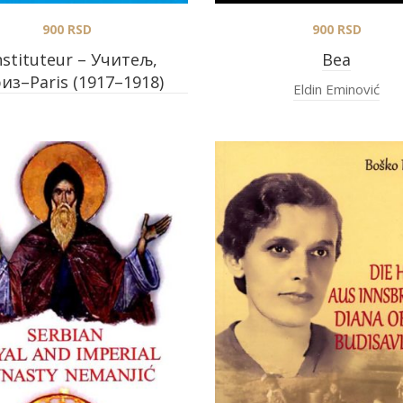
900
RSD
900
RSD
nstituteur – Учитељ,
Bea
из–Paris (1917–1918)
Eldin Eminović