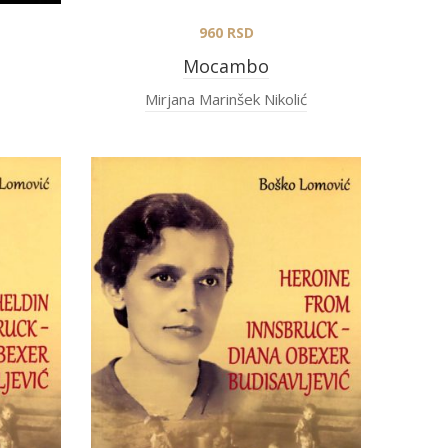
960
RSD
Mocambo
Mirjana Marinšek Nikolić