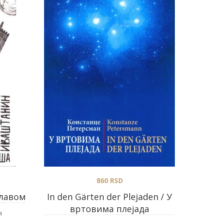
860
RSD
главом
In den Gärten der Plejaden / У
вртовима плејада
н