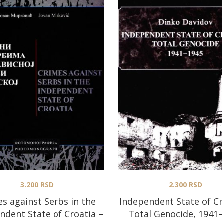
3.200
RSD
2.300
RSD
s against Serbs in the
Independent State of Cr
ndent State of Croatia –
Total Genocide, 1941