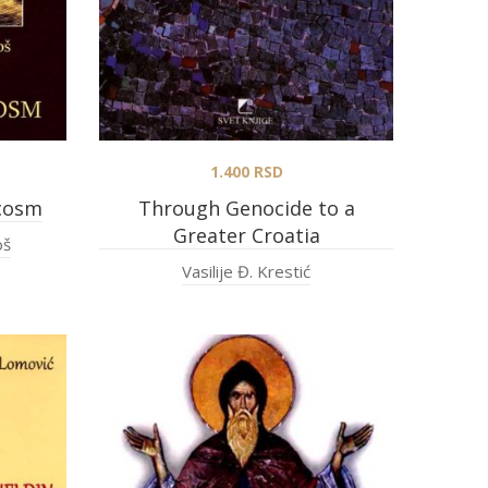
1.400
RSD
ocosm
Through Genocide to a
Greater Croatia
oš
Vasilije Đ. Krestić