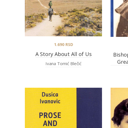
1.690
RSD
A Story About All of Us
Bisho
Grea
Ivana Tomić Blečić