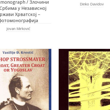
omonograph / Злочини
Dinko Davidov
Србима у Независној
ржави Хрватској –
фотомонографија
Jovan Mirković