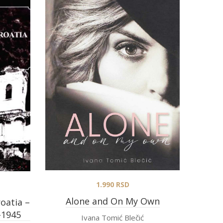
1.990
RSD
Alone and On My Own
oatia –
–1945
Ivana Tomić Blečić