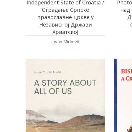
Independent State of Croatia /
Phot
Страдање Српске
над 
православне цркве у
Д
Независној Држави
Хрватској
Jovan Mirković