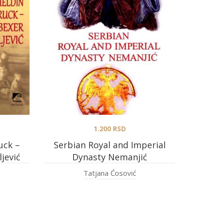
1.200
RSD
uck –
Serbian Royal and Imperial
jević
Dynasty Nemanjić
Tatjana Ćosović