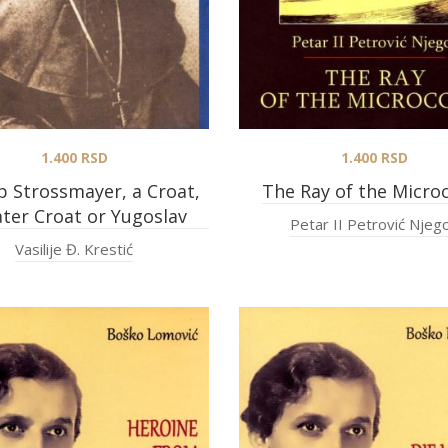
1.400
RSD
1.400
RSD
p Strossmayer, a Croat,
The Ray of the Micr
ter Croat or Yugoslav
Petar II Petrović Njeg
Vasilije Đ. Krestić