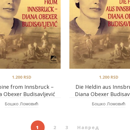
1.200
RSD
1.200
RSD
ine from Innsbruck –
Die Heldin aus Innsbr
a Obexer Budisavljević
Diana Obexer Budisavl
Бошко Ломовић
Бошко Ломовић
1
2
3
Напред