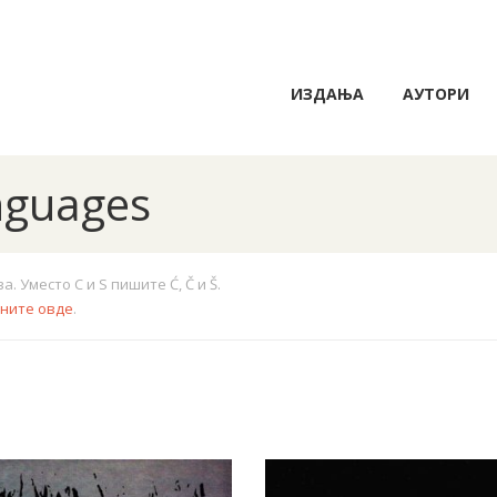
ИЗДАЊА
АУТОРИ
anguages
 Уместо C и S пишите Ć, Č и Š.
кните овде
.