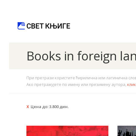
Books in foreign l
При претрази користите ћирилична или латинична слова.
Ако претражујете по имену или презимену аутора,
кли
Цена до:
3.800
дин.