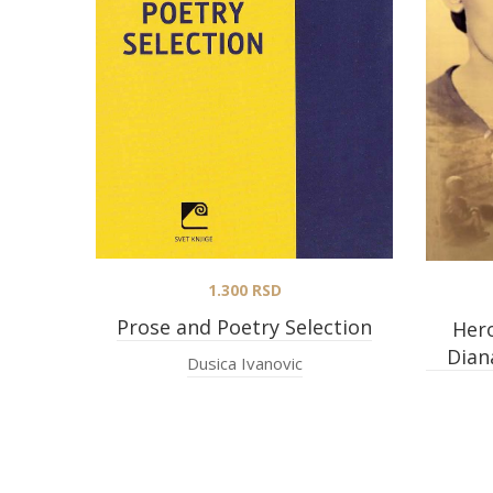
1.300
RSD
Prose and Poetry Selection
Hero
Dian
Dusica Ivanovic