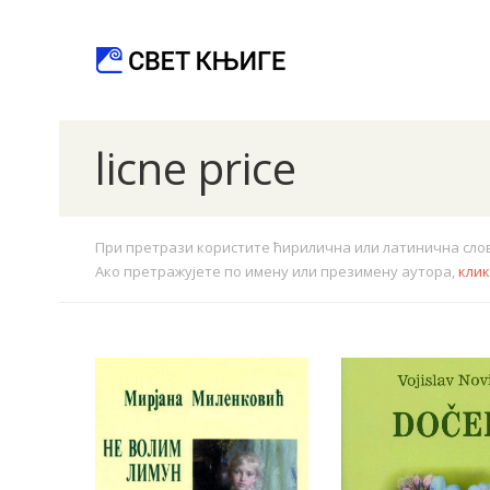
licne price
При претрази користите ћирилична или латинична слова.
Ако претражујете по имену или презимену аутора,
кли