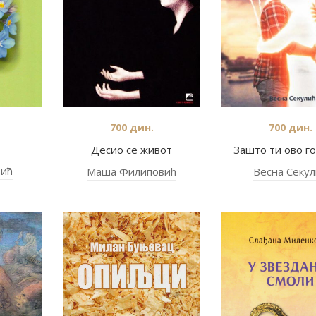
700
дин.
700
дин.
Десио се живот
Зашто ти ово г
вић
Маша Филиповић
Весна Секул