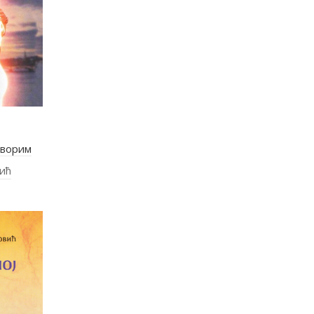
оворим
ић