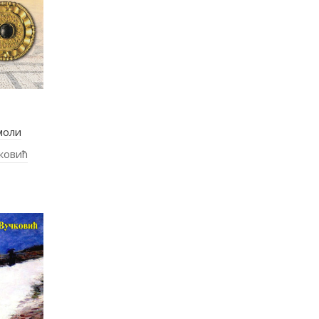
моли
ковић