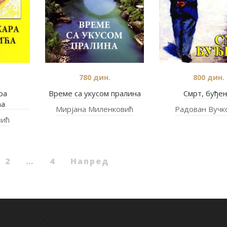
780
дин.
800
дин.
ра
Време са укусом пралина
Смрт, буђе
ћа
Мирјана Миленковић
Радован Вучк
вић
2
…
4
Напред