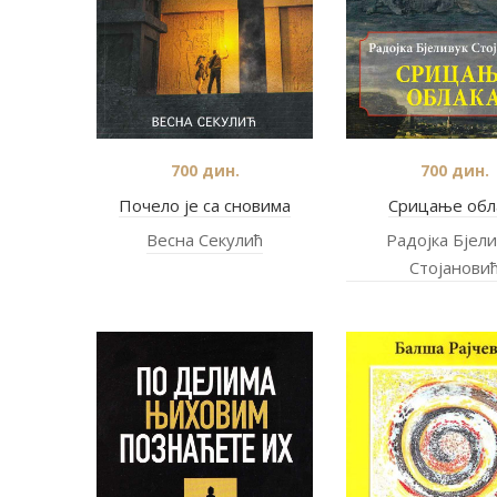
700
дин.
700
дин.
Почело је са сновима
Срицање обл
Весна Секулић
Радојка Бјели
Стојанови