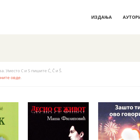
ИЗДАЊА
АУТОР
 Уместо C и S пишите Ć, Č и Š.
кните овде
.