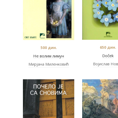
650
дин.
500
дин.
Doček
Не волим лимун
Војислав Но
Мирјана Миленковић