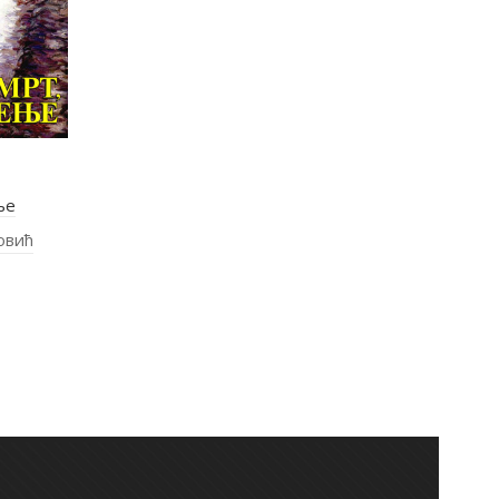
ње
овић