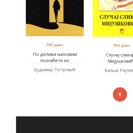
700
дин.
750
дин.
По делима њиховим
Случај слика
познаћете их
Мијушкови
Будимир Петровић
Балша Рајче
1