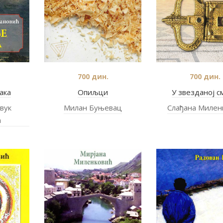
700
дин.
700
дин.
ака
Опиљци
У звезданој с
вук
Милан Буњевац
Слађана Милен
ћ