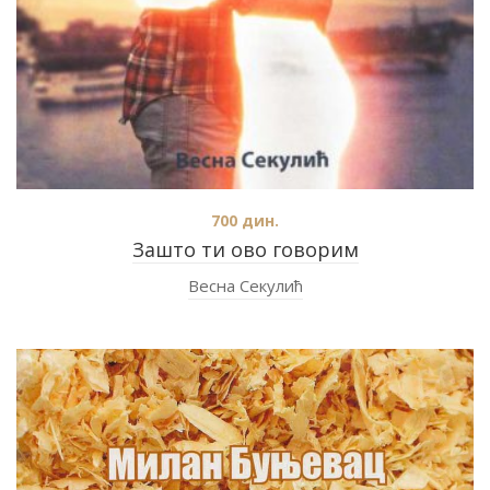
700
дин.
Зашто ти ово говорим
Весна Секулић