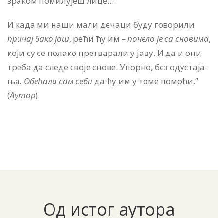
зра­ком по­ми­лу­јеш ли­це…
И ка­да ми на­ши ма­ли де­ча­ци бу­ду го­во­ри­ли
при­чај ба­ко још
, ре­ћи ћу им
– по­че­ло је са сно­ви­ма
,
ко­ји су се по­ла­ко пре­тва­ра­ли у ја­ву. И да и они
тре­ба да сле­де сво­је сно­ве. Упор­но, без од­у­ста­ја­
ња
. Обе­ћа­ла сам се­би
да ћу им у то­ме по­мо­ћи.”
(
Аутор
)
Од истог аутора