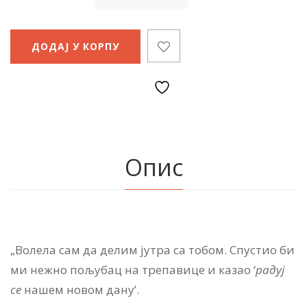
ДОДАЈ У КОРПУ
Опис
„Во­ле­ла сам да де­лим ју­тра са то­бом. Спу­стио би
ми не­жно по­љу­бац на тре­па­ви­це и ка­зао ‘
ра­дуј
се
на­шем но­вом да­ну’.