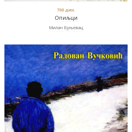
700
дин.
Опиљци
Милан Буњевац