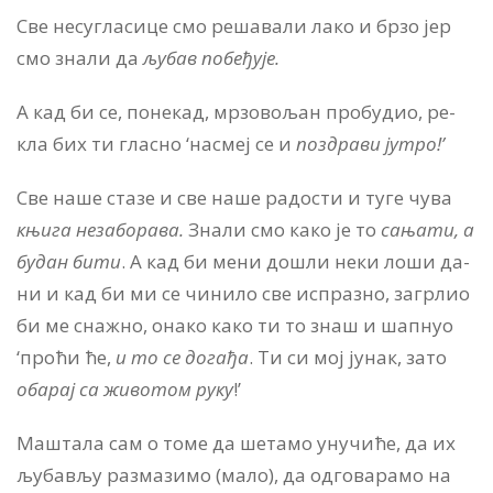
Све не­су­гла­си­це смо ре­ша­ва­ли ла­ко и бр­зо јер
смо зна­ли да
љу­бав по­бе­ђу­је.
А кад би се, по­не­кад, мр­зо­во­љан про­бу­дио, ре­
кла бих ти гла­сно ‘на­смеј се и
по­здра­ви ју­тро!’
Све на­ше ста­зе и све на­ше ра­до­сти и ту­ге чу­ва
књи­га не­за­бо­ра­ва.
Зна­ли смо ка­ко је то
са­ња­ти, а
бу­дан би­ти
. А кад би ме­ни до­шли не­ки ло­ши да­
ни и кад би ми се чи­ни­ло све ис­пра­зно, за­гр­лио
би ме сна­жно, она­ко ка­ко ти то знаш и шап­нуо
‘про­ћи ће,
и то се до­га­ђа
. Ти си мој ју­нак, за­то
оба­рај са жи­во­том ру­ку
!’
Ма­шта­ла сам о то­ме да ше­та­мо уну­чи­ће, да их
љу­ба­вљу раз­ма­зи­мо (ма­ло), да од­го­ва­ра­мо на