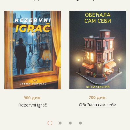
700
дин.
900
дин.
Обећала сам себи
Rezervni igrač