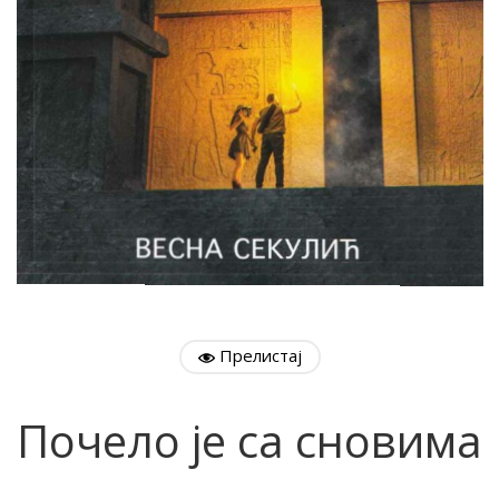
Прелистај
Почело је са сновима