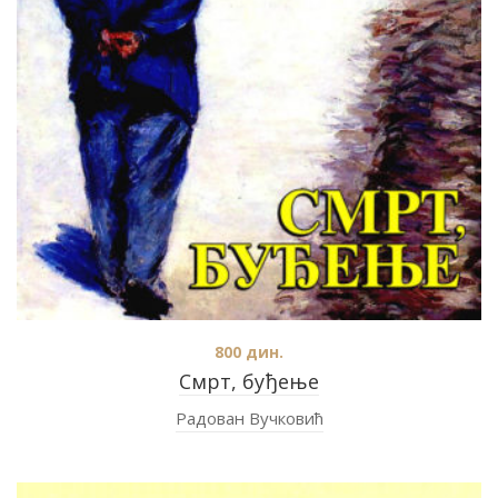
800
дин.
Смрт, буђење
Радован Вучковић