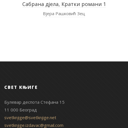
Сабрана дјела, Кратки романи 1
Вјера Рашковић Зец
СВЕТ КЊИГЕ
Булевар деспота Стефана 15
11 000 Београд
svetknjige@svetknjige.net
svetknjige.izdavac@gmail.com