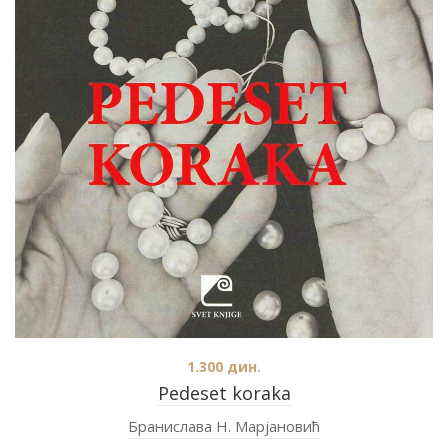
1.300
дин.
Pedeset koraka
Бранислава Н. Марјановић