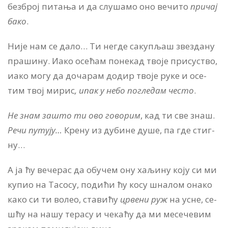
без­број пи­та­ња и да слу­ша­мо оно ве­чи­то
при­чај
ба­ко
.
Ни­је нам се да­ло… Ти не­где са­ку­пљаш зве­зда­ну
пра­ши­ну. Иако осе­ћам по­не­кад тво­је при­су­ство,
иако мо­гу да до­ча­рам до­дир тво­је ру­ке и осе­
тим твој ми­рис
, ипак у не­бо по­гле­дам че­сто
.
Не знам за­што ти ово го­во­рим
, кад ти све знаш.
Ре­чи пу­ту­ју…
Кре­ну из ду­би­не ду­ше, па где стиг­
ну…
А ја ћу ве­че­рас да об­у­чем ону ха­љи­ну ко­ју си ми
ку­пио на Та­со­су, по­ди­ћи ћу ко­су шна­лом она­ко
ка­ко си ти во­лео, ста­ви­ћу
цр­ве­ни руж
на усне, се­
шћу на на­шу те­ра­су и че­ка­ћу да ми ме­се­че­вим