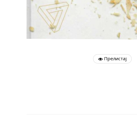
Прелистај