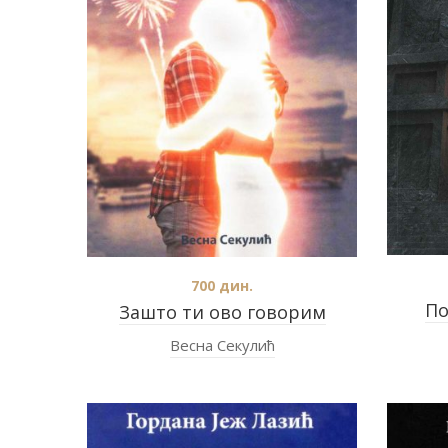
700
дин.
По
Зашто ти ово говорим
Весна Секулић