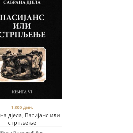
1.300
дин.
на дјела, Пасијанс или
стрпљење
Вјера Рашковић Зец