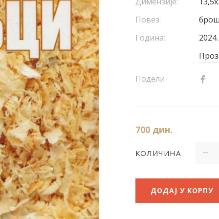
Димензије:
13,5х
Повез:
бро
Година:
2024.
Проз
Подели
700
дин.
КОЛИЧИНА
ДОДАЈ У КОРПУ