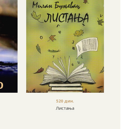
520
дин.
Листања