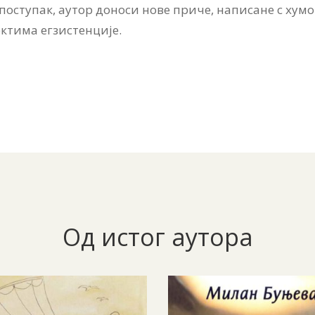
оступак, аутор доноси нове приче, написане с хум
ктима егзистенције.
Од истог аутора