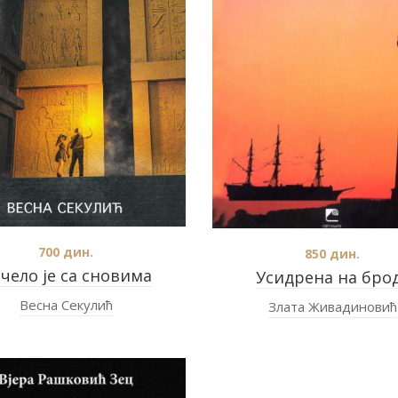
700
дин.
850
дин.
чело је са сновима
Усидрена на бро
Весна Секулић
Злата Живадиновић