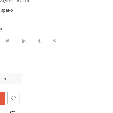
20,5cm, 167 стр.
ширано
а