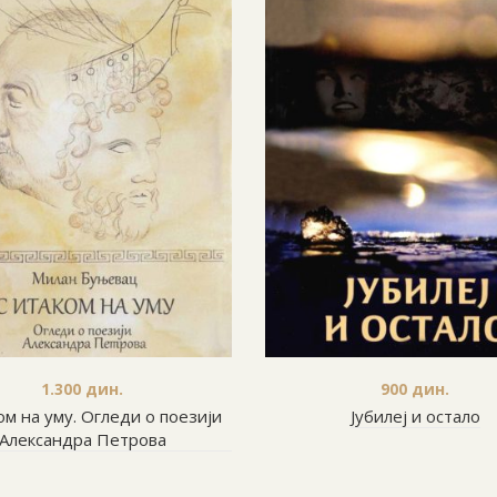
1.300
дин.
900
дин.
ом на уму. Огледи о поезији
Јубилеј и остало
Александра Петрова