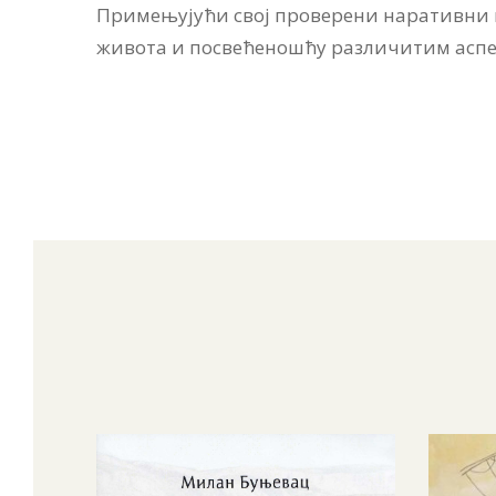
Примењујући свој проверени наративни п
живота и посвећеношћу различитим аспе