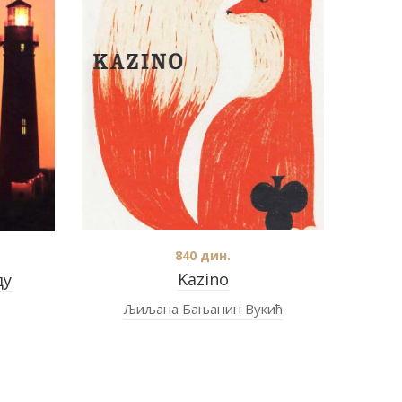
840
дин.
Kazino
ду
Љиљана Бањанин Вукић