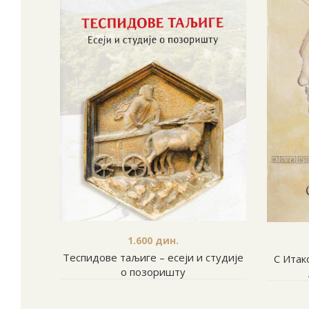
1.600
дин.
Теспидове таљиге – есеји и студије
С Итак
о позоришту