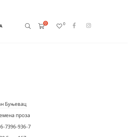
0
0
А
н Буњевац
емена проза
86-7396-936-7