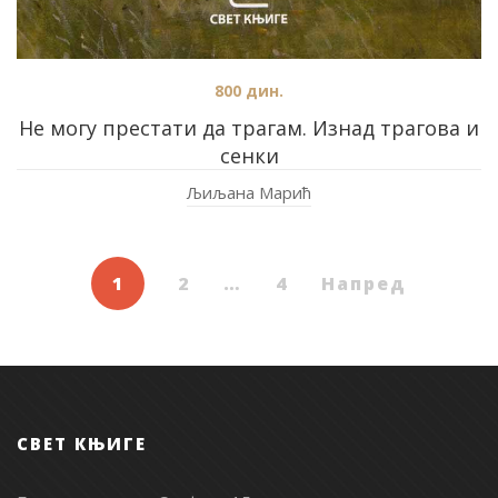
800
дин.
Не могу престати да трагам. Изнад трагова и
сенки
Љиљана Марић
1
2
…
4
Напред
СВЕТ КЊИГЕ