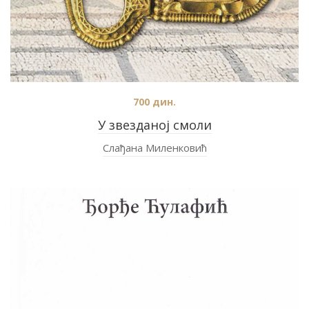
700
дин.
У звезданој смоли
Слађана Миленковић