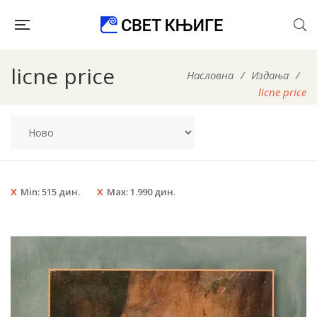
licne price
Насловна
/
Издања
/
licne price
Min:
515
дин.
Max:
1.990
дин.