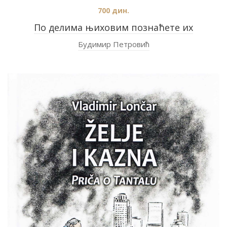
700
дин.
По делима њиховим познаћете их
Будимир Петровић