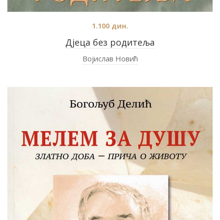
1.100
дин.
Дјеца без родитеља
Војислав Новић