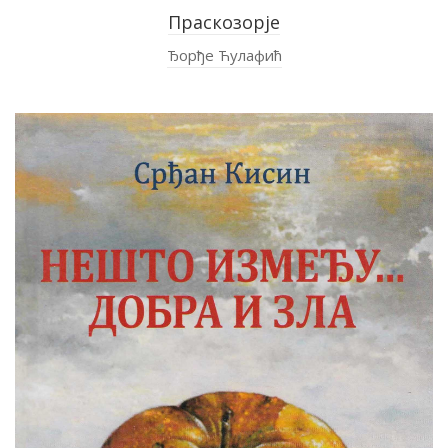
Праскозорје
Ђорђе Ћулафић