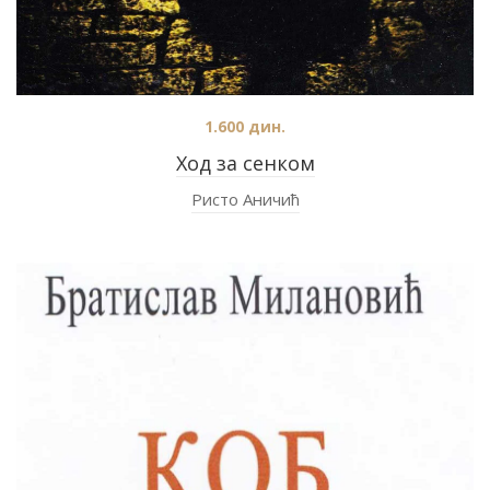
1.600
дин.
Ход за сенком
Ристо Аничић