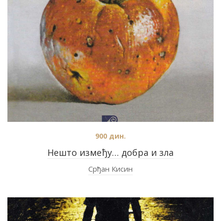
900
дин.
Нешто између… добра и зла
Срђан Кисин