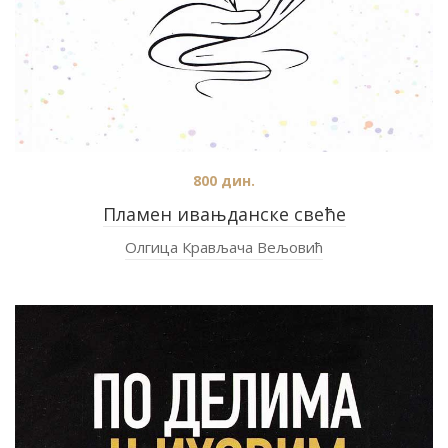
800
дин.
Пламен ивањданске свеће
Олгица Крављача Вељовић