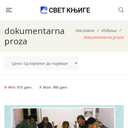
dokumentarna
Насловна
/
Издања
/
dokumentarna proza
proza
Min:
615
дин.
Max:
960
дин.