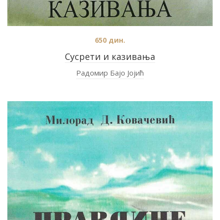
650
дин.
Сусрети и казивања
Радомир Бајо Јојић