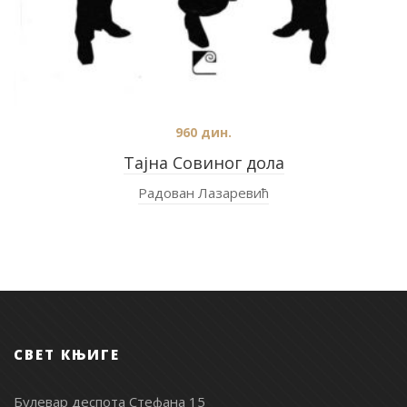
960
дин.
Тајна Совиног дола
Радован Лазаревић
СВЕТ КЊИГЕ
Булевар деспота Стефана 15