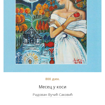
800
дин.
Месец у коси
Радован Вучић Саковић