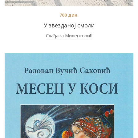
700
дин.
У звезданој смоли
Слађана Миленковић