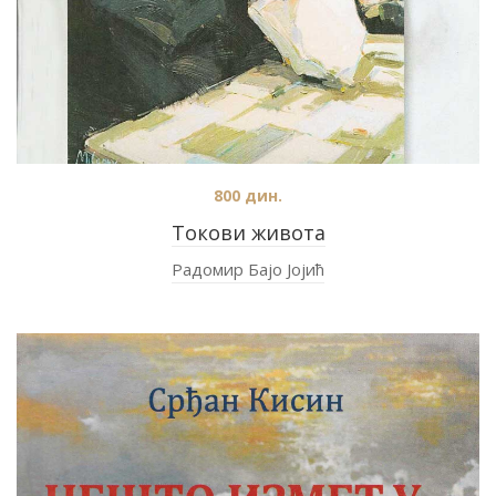
800
дин.
Токови живота
Радомир Бајо Јојић