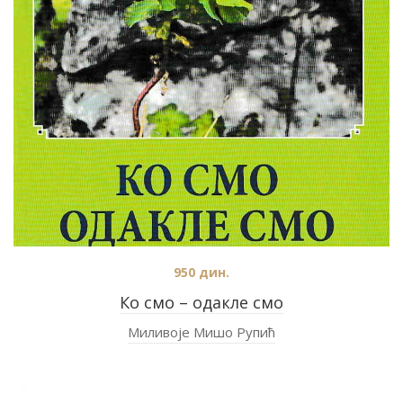
950
дин.
Ко смо – одакле смо
Миливоје Мишо Рупић