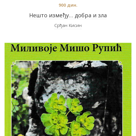
900
дин.
Нешто између… добра и зла
Срђан Кисин