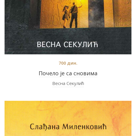
700
дин.
Почело је са сновима
Весна Секулић