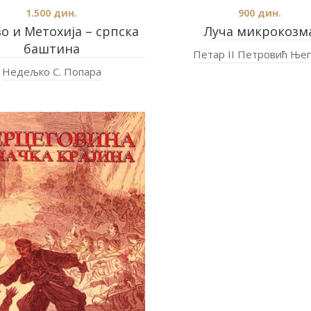
1.500
дин.
900
дин.
о и Метохија – српска
Луча микрокозм
баштина
Петар II Петровић Ње
Недељко С. Попара