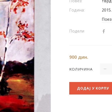
Повез:
тврд
Година:
2015.
Поез
Подели
900
дин.
КОЛИЧИНА
ДОДАЈ У КОРПУ