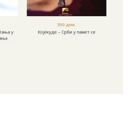
550
дин.
тања у
Којекуде – Срби у памет се
сања