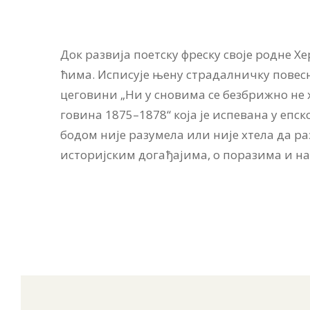
Док раз­ви­ја по­ет­ску фре­ску сво­је род­не Хе
ћи­ма. Ис­пи­су­је ње­ну стра­дал­нич­ку по­ве­с
це­го­ви­ни „Ни у сно­ви­ма се без­бри­жно не хо
го­ви­на 1875–1878“ ко­ја је ис­пе­ва­на у еп­с
бо­дом ни­је ра­зу­ме­ла или ни­је хте­ла да ра
исто­риј­ским до­га­ђа­ји­ма, о по­ра­зи­ма и на