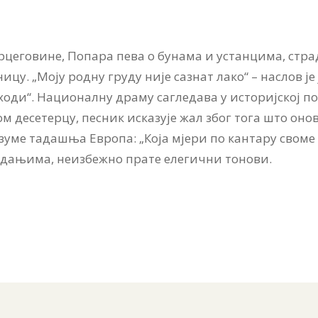
р­це­го­ви­не, По­па­ра пе­ва о бу­на­ма и устан­ци­ма, стра
ни­цу. „Мо­ју род­ну гру­ду ни­је са­знат ла­ко“ – на­слов је
­ди“. На­ци­о­нал­ну дра­му са­гле­да­ва у исто­риј­ској по­
ком де­се­тер­цу, пе­сник ис­ка­зу­је жал због то­га што он
­зу­ме тадашња Евро­па: „Ко­ја мје­ри по кан­та­ру сво­ме /
­да­њи­ма, не­из­бе­жно пра­те еле­гич­ни то­но­ви.