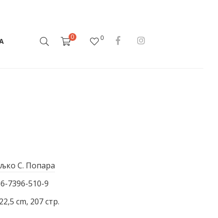
0
0
А
љко С. Попара
86-7396-510-9
22,5 cm, 207 стр.