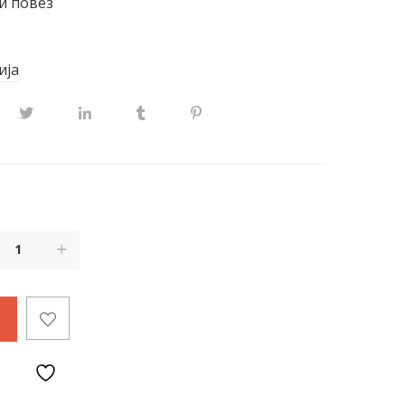
и повез
ија