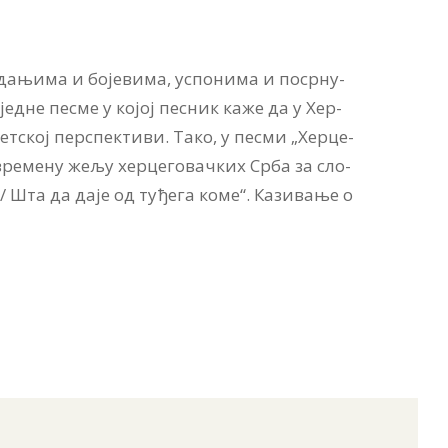
­да­њи­ма и бо­је­ви­ма, успо­ни­ма и по­ср­ну­
 јед­не пе­сме у ко­јој пе­сник ка­же да у Хер­
ет­ској пер­спек­ти­ви. Та­ко, у пе­сми „Хер­це­
овремену же­љу хер­це­го­вач­ких Ср­ба за сло­
 Шта да да­је од ту­ђе­га ко­ме“. Ка­зи­ва­ње о