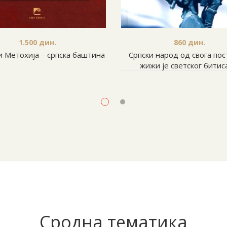
1.500
дин.
860
дин.
и Метохија – српска баштина
Српски народ од свога пос
жижи је светског бити
Сродна тематика