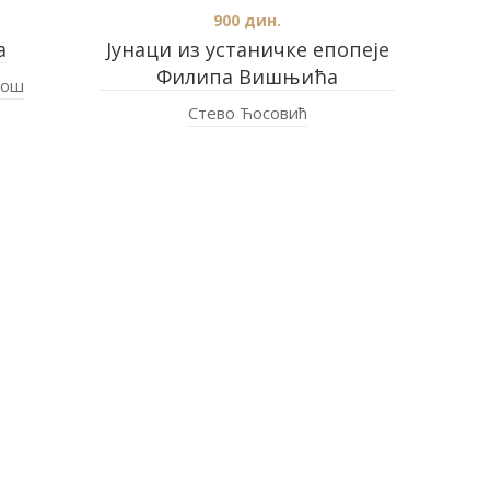
900
дин.
а
Јунаци из устаничке епопеје
Филипа Вишњића
гош
Стево Ћосовић