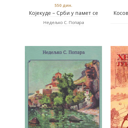
550
дин.
Којекуде – Срби у памет се
Косов
Недељко С. Попара