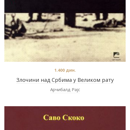
1.400
дин.
Злочини над Србима у Великом рату
Арчибалд Рајс