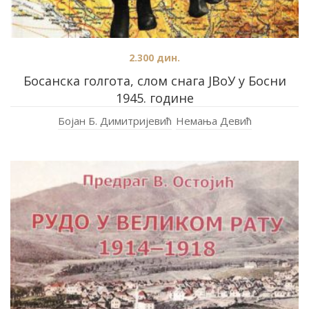
2.300
дин.
Босанска голгота, слом снага ЈВоУ у Босни
1945. године
Бојан Б. Димитријевић
Немања Девић