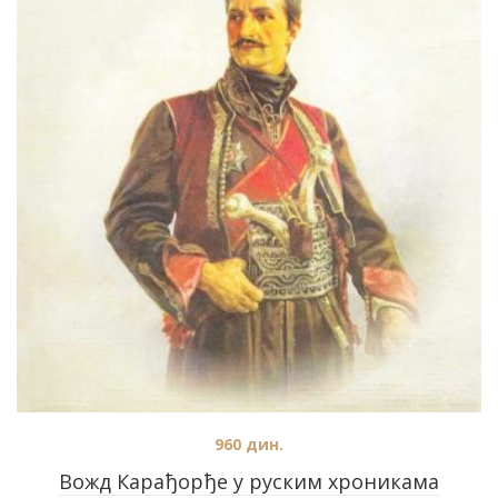
960
дин.
Вожд Карађорђе у руским хроникама