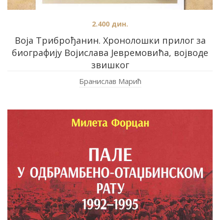
2.400
дин.
Воја Триброђанин. Хронолошки прилог за
биографију Војислава Јевремовића, војводе
звишког
Бранислав Марић