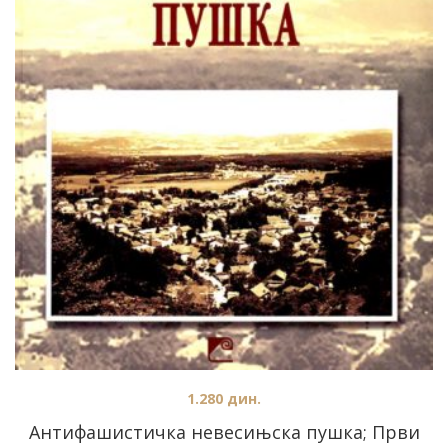
1.280
дин.
Антифашистичка невесињска пушка; Први