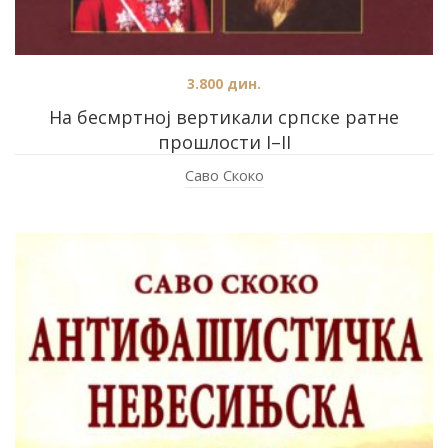
3.800
дин.
На бесмртној вертикали српске ратне
прошлости I–II
Саво Скоко