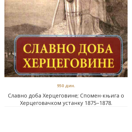
950
дин.
Славно доба Херцеговине; Спомен-књига о
Херцеговачком устанку 1875–1878.