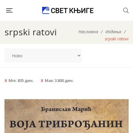
srpski ratovi
Насловна
/
Издања
/
srpski ratovi
Min:
835
дин.
Max:
3.800
дин.