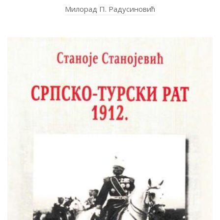
Милорад П. Радусиновић