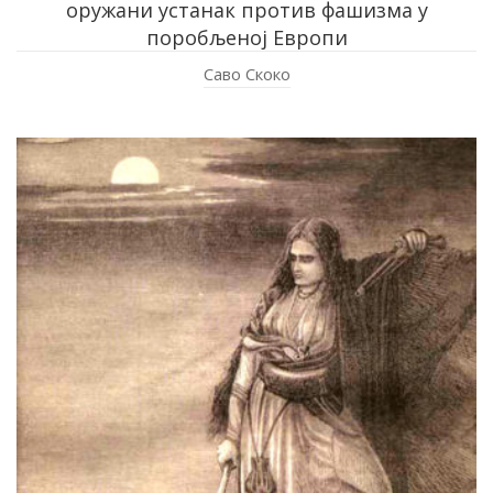
оружани устанак против фашизма у
поробљеној Европи
Саво Скоко