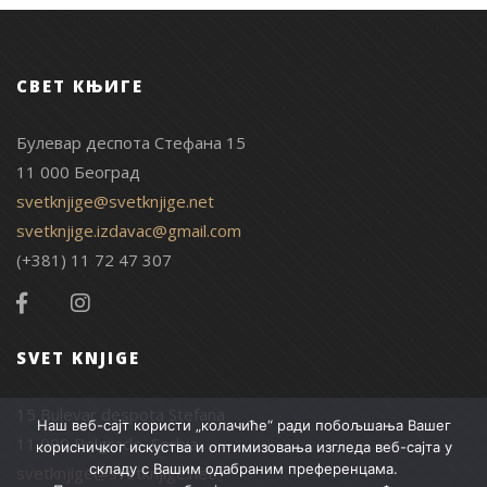
СВЕТ КЊИГЕ
Булевар деспота Стефана 15
11 000 Београд
svetknjige@svetknjige.net
svetknjige.izdavac@gmail.com
(+381) 11 72 47 307
SVET KNJIGE
15 Bulevar despota Stefana
Наш веб-сајт користи „колачиће“ ради побољшања Вашег
11 000 Belgrade, Serbia
корисничког искуства и оптимизовања изгледа веб-сајта у
складу с Вашим одабраним преференцама.
svetknjige@svetknjige.net