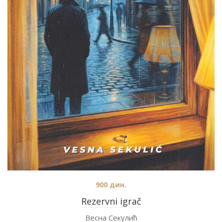
900
дин.
Rezervni igrač
Весна Секулић