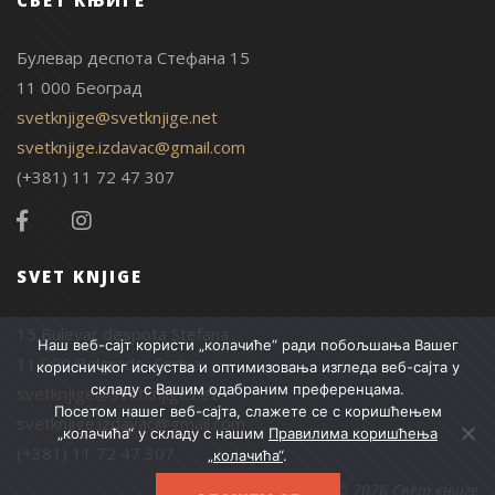
СВЕТ КЊИГЕ
Булевар деспота Стефана 15
11 000 Београд
svetknjige@svetknjige.net
svetknjige.izdavac@gmail.com
(+381) 11 72 47 307
SVET KNJIGE
15 Bulevar despota Stefana
Наш веб-сајт користи „колачиће“ ради побољшања Вашег
11 000 Belgrade, Serbia
корисничког искуства и оптимизовања изгледа веб-сајта у
складу с Вашим одабраним преференцама.
svetknjige@svetknjige.net
Посетом нашег веб-сајта, слажете се с коришћењем
svetknjige.izdavac@gmail.com
„колачића“ у складу с нашим
Правилима коришћења
(+381) 11 72 47 307
„колачића“
.
© 2026 Свет књиге