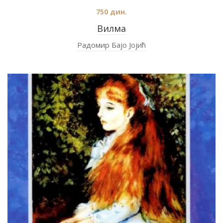
750
дин.
Вилма
Радомир Бајо Јојић