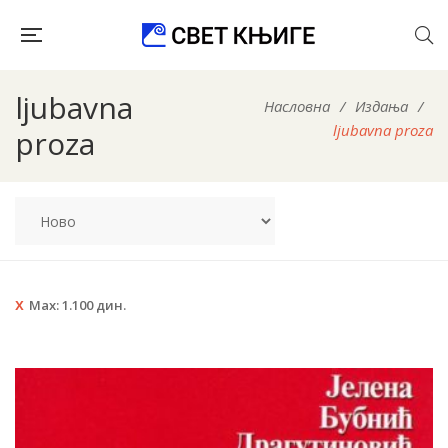
ljubavna
Насловна
/
Издања
/
ljubavna proza
proza
Max:
1.100
дин.