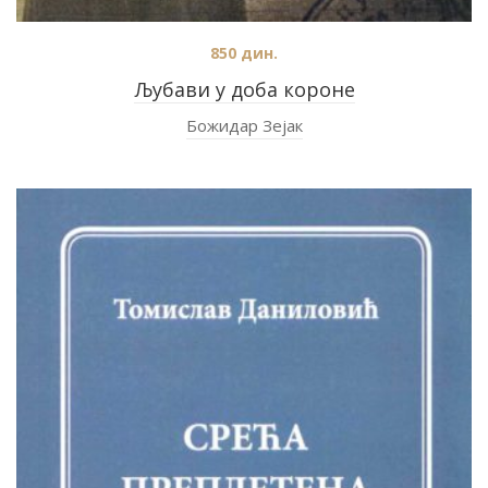
850
дин.
Љубави у доба короне
Божидар Зејак