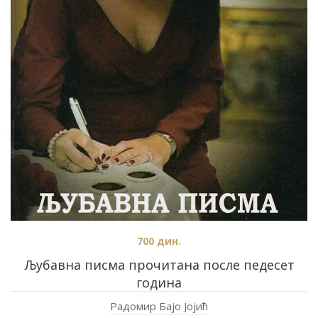
700
дин.
Љубавна писма прочитана после педесет
година
Радомир Бајо Јојић