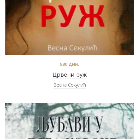
880
дин.
Црвени руж
Весна Секулић