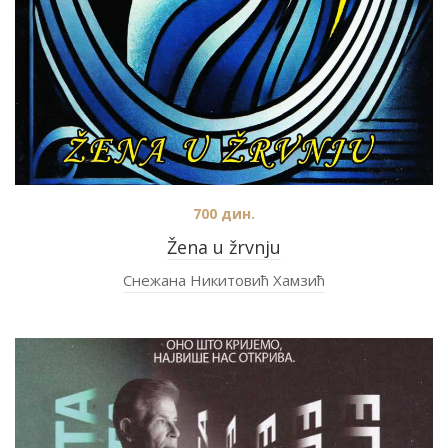
700
дин.
Žena u žrvnju
Снежана Никитовић Хамзић