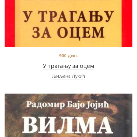
900
дин.
У трагању за оцем
Љиљана Лукић