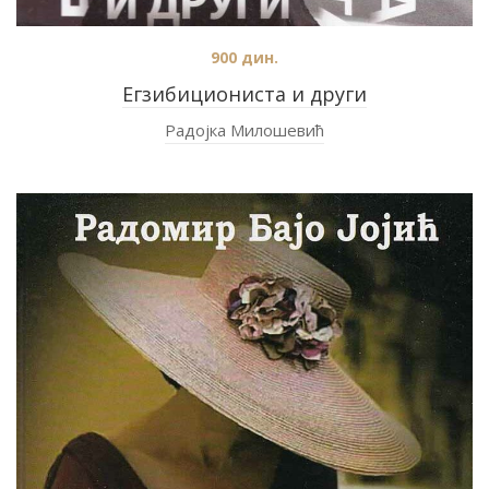
900
дин.
Егзибициониста и други
Радојка Милошевић