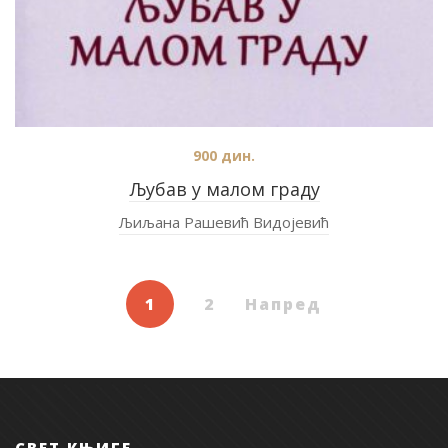
900
дин.
Љубав у малом граду
Љиљана Рашевић Видојевић
1
2
Напред