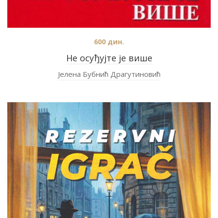
600
дин.
Не осуђујте је више
Јелена Бубнић Драгутиновић