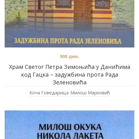
900
дин.
Храм Светог Петра Зимоњића у Данићима
код Гацка – задужбина прота Рада
Зеленовића
Коча Говедарица
Милош Марковић