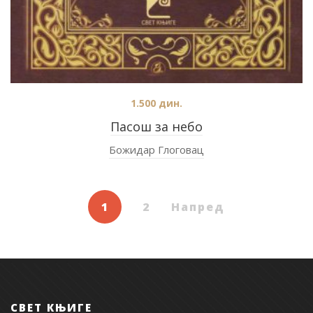
1.500
дин.
Пасош за небо
Божидар Глоговац
1
2
Напред
СВЕТ КЊИГЕ