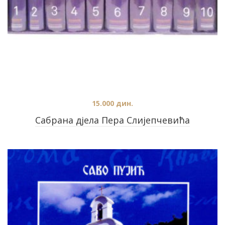
15.000
дин.
Сабрана дјела Пера Слијепчевића