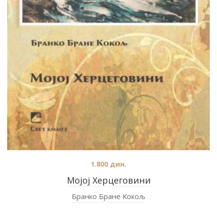
1.800
дин.
Мојој Херцеговини
Бранко Бране Кокољ