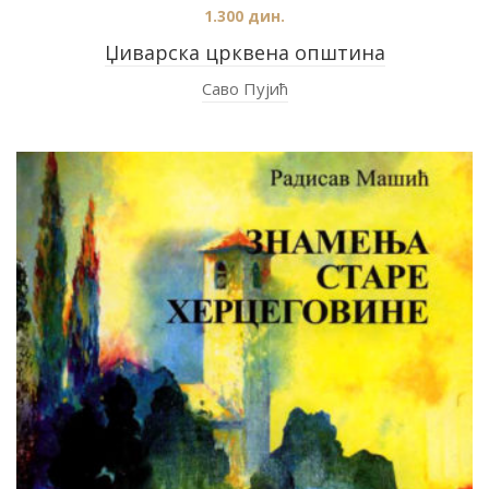
1.300
дин.
Џиварска црквена општина
Саво Пујић