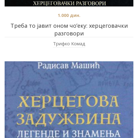
1.000
дин.
Треба то јавит оном чо’еку: херцеговачки
разговори
Трифко Комад