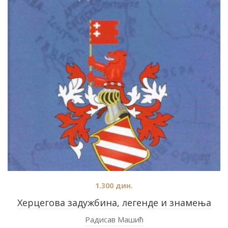
1.300
дин.
Херцеговa задужбина, легенде и знамења
Радисав Машић