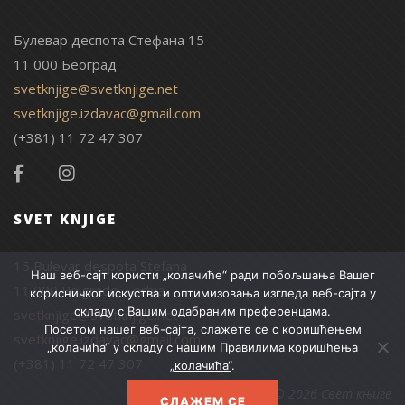
Булевар деспота Стефана 15
11 000 Београд
svetknjige@svetknjige.net
svetknjige.izdavac@gmail.com
(+381) 11 72 47 307
SVET KNJIGE
15 Bulevar despota Stefana
Наш веб-сајт користи „колачиће“ ради побољшања Вашег
11 000 Belgrade, Serbia
корисничког искуства и оптимизовања изгледа веб-сајта у
складу с Вашим одабраним преференцама.
svetknjige@svetknjige.net
Посетом нашег веб-сајта, слажете се с коришћењем
svetknjige.izdavac@gmail.com
„колачића“ у складу с нашим
Правилима коришћења
(+381) 11 72 47 307
„колачића“
.
© 2026 Свет књиге
СЛАЖЕМ СЕ