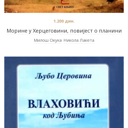
1.200
дин.
Морине у Херцеговини, повијест о планини
Милош Окука
Никола Лакета