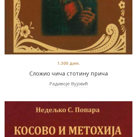
1.300
дин.
Сложио чича стотину прича
Радивоје Вујовић