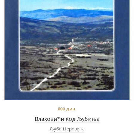
800
дин.
Влаховићи код Љубиња
Љубо Церовина