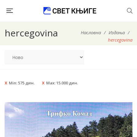
hercegovina
Насловна
/
Издања
/
hercegovina
Min:
575
дин.
Max:
15.000
дин.