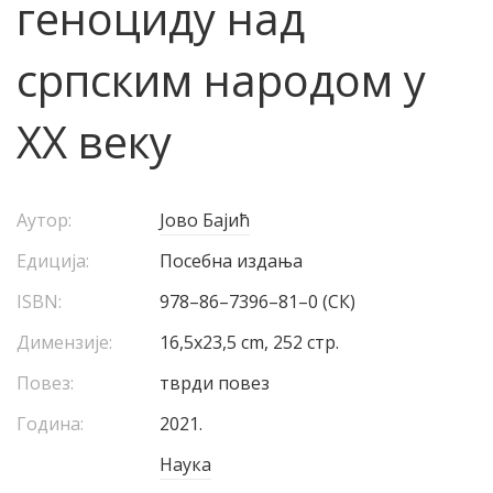
геноциду над
српским народом у
XX веку
Аутор:
Јово Бајић
Едиција:
Посебна издања
ISBN:
978–86–7396–81–0 (СК)
Димензије:
16,5х23,5 cm, 252 стр.
Повез:
тврди повез
Година:
2021.
Наука