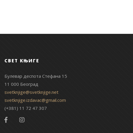
СВЕТ КЊИГЕ
Булевар деспота Стефана 15
11 000 Београд
svetknjige@svetknjige.net
svetknjige.izdavac@gmail.com
(+381) 11 72 47 307