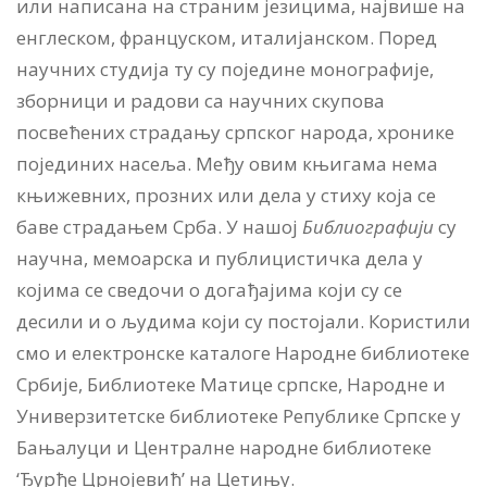
или написана на страним језицима, највише на
енглеском, француском, италијанском. Поред
научних студија ту су поједине монографије,
зборници и радови са научних скупова
посвећених страдању српског народа, хронике
појединих насеља. Међу овим књигама нема
књижевних, прозних или дела у стиху која се
баве страдањем Срба. У нашој
Библиографији
су
научна, мемоарска и публицистичка дела у
којима се сведочи о догађајима који су се
десили и о људима који су постојали. Користили
смо и електронске каталоге Народне библиотеке
Србије, Библиотеке Матице српске, Народне и
Универзитетске библиотеке Републике Српске у
Бањалуци и Централне народне библиотеке
‘Ђурђе Црнојевић’ на Цетињу.