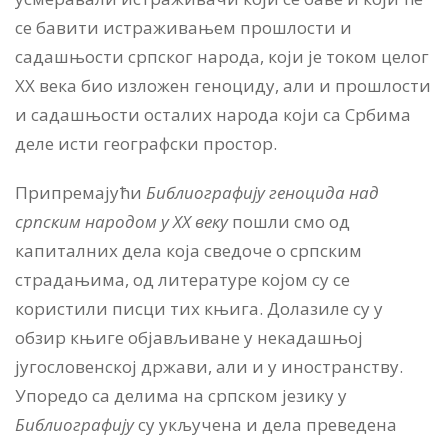
се бавити истраживањем прошлости и
садашњости српског народа, који је током целог
XX века био изложен геноциду, али и прошлости
и садашњости осталих народа који са Србима
деле исти географски простор.
Припремајући
Библиографију геноцида над
српским народом у XX веку
пошли смо од
капиталних дела која сведоче о српским
страдањима, од литературе којом су се
користили писци тих књига. Долазиле су у
обзир књиге објављиване у некадашњој
југословенској држави, али и у иностранству.
Упоредо са делима на српском језику у
Библиографију
су укључена и дела преведена