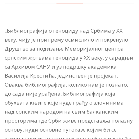
„Библиографија о геноциду над Србима у XX
веку, чију је припрему осмислило и покренуло
Друштво за подизање Меморијалног центра
српским жртвама геноцида у XX веку, у сарадњи
са Архивом САНУ и уз подршку академика
Василија Крестића, јединствен је пројекат.
Оваква библиографија, колико нам је познато,
до сада није урађена. Библиографија која
обухвата књиге које нуде грађу о злочинима
над српским народом на свим балканским
просторима где Срби живе представља полазну
основу, нуди основне путоказе којим би се
усмеравали истраживачи који се баве и који ће