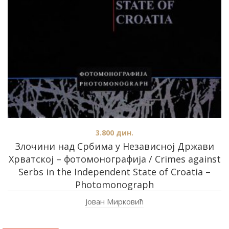
3.800
дин.
Злочини над Србима у Независној Држави
Хрватској – фотомонографија / Crimes against
Serbs in the Independent State of Croatia –
Photomonograph
Јован Мирковић