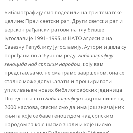
Библиографију смо поделили на три тематске
целине: Први светски рат, Други светски рат и
верско-грађански ратови на тлу бивше
Југославије 1991–1995, и НАТО агресија на
Савезну Републику Југославију. Аутори и дела су
поређани по азбучном реду.
Библиографију
геноцида над српским народом
, коју вам
представљамо, не сматрамо завршеном, она се
стално може допуњавати и проширивати
уписивањем нових библиографских јединица.
Поред тога што
Библиографија
садржи више од
2600 наслова, свесни смо да има још значајних
књига које се баве геноцидом над српским
народом за које нисмо знали и које нисмо
уврстили у нашу Библиографију.“ (
Аутор
)