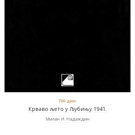
700
дин.
Крваво љето у Љубињу 1941.
Милан И. Надаждин