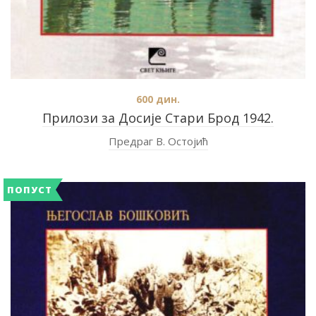
600
дин.
Прилози за Досије Стари Брод 1942.
Предраг В. Остојић
ПОПУСТ