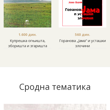
1.600
дин.
560
дин.
Купрешка огњишта,
Горанова „Јама“ и усташки
зборишта и згаришта
злочини
Сродна тематика