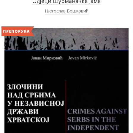
Одјеци Шурманачке јаме
Његослав Бошковић
ПРЕПОРУКА