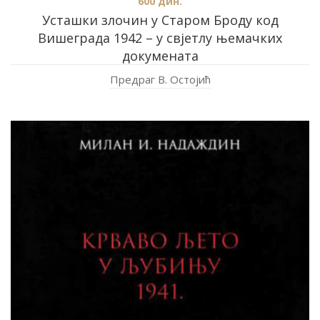
600
дин.
Усташки злочин у Старом Броду код
Вишеграда 1942 – у свјетлу њемачких
докумената
Предраг В. Остојић