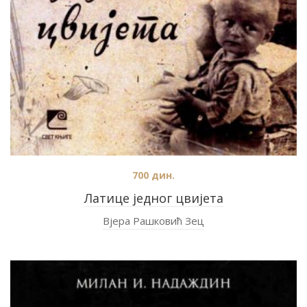
700
дин.
Латице једног цвијета
Вјера Рашковић Зец