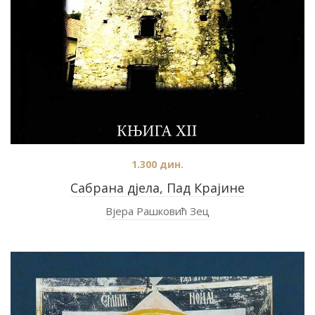
1.300
дин.
Сабрана дјела, Пад Крајине
Вјера Рашковић Зец