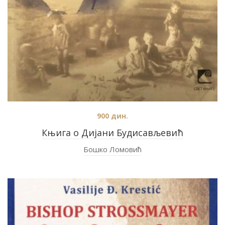
900
дин.
Књига о Дијани Будисављевић
Бошко Ломовић