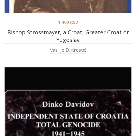
1.400
RSD
Bishop Strossmayer, a Croat, Greater Croat or
Yugoslav
Vasilije Đ. Krestić