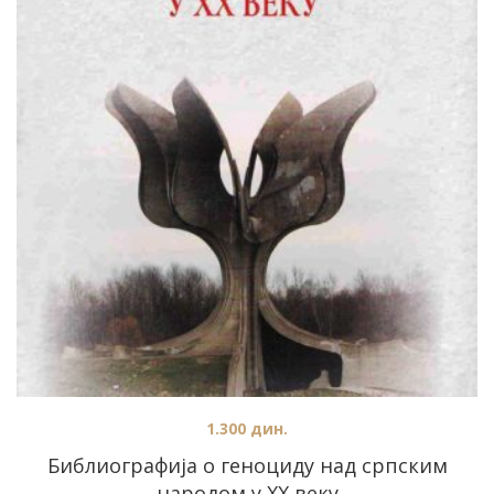
1.300
дин.
Библиографија о геноциду над српским
народом у XX веку