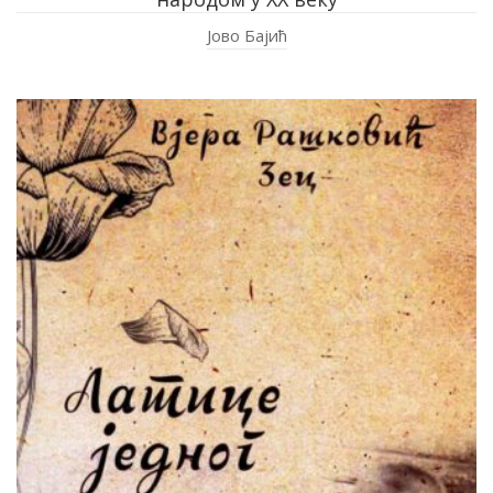
Јово Бајић