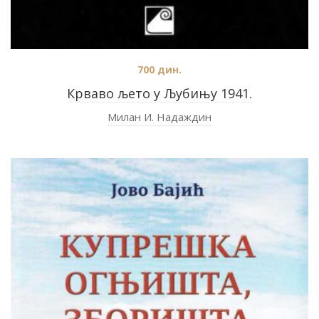
700
дин.
Крваво љето у Љубињу 1941.
Милан И. Надаждин