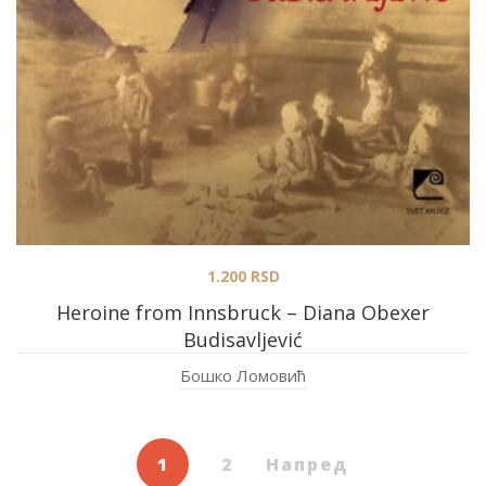
1.200
RSD
Heroine from Innsbruck – Diana Obexer
Budisavljević
Бошко Ломовић
1
2
Напред