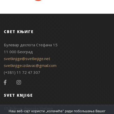
СВЕТ КЊИГЕ
Булевар деспота Стефана 15
11 000 Београд
svetknjige@svetknjige.net
svetknjige.izdavac@gmail.com
(+381) 11 72 47 307
SVET KNJIGE
15 Bulevar despota Stefana
Наш веб-сајт користи „колачиће“ ради побољшања Вашег