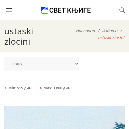
ustaski
Насловна
/
Издања
/
ustaski zlocini
zlocini
Min:
515
дин.
Max:
3.800
дин.