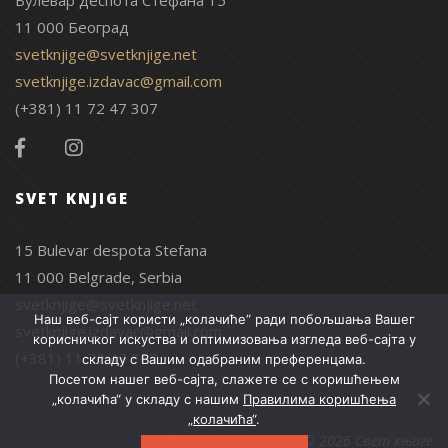
Булевар деспота Стефана 15
11 000 Београд
svetknjige@svetknjige.net
svetknjige.izdavac@gmail.com
(+381) 11 72 47 307
SVET KNJIGE
15 Bulevar despota Stefana
11 000 Belgrade, Serbia
svetknjige@svetknjige.net
Наш веб-сајт користи „колачиће“ ради побољшања Вашег
svetknjige.izdavac@gmail.com
корисничког искуства и оптимизовања изгледа веб-сајта у
(+381) 11 72 47 307
складу с Вашим одабраним преференцама.
Посетом нашег веб-сајта, слажете се с коришћењем
„колачића“ у складу с нашим
Правилима коришћења
„колачића“
.
© 2026 Свет књиге