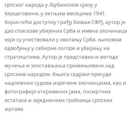
српског народа у Љубинском срезу у
Херцеговини, у летњим месецима 1941.
Користећи доступну грађу бивше СФРЈ, аутор је
дао спискове убијених Срба и имена злочинаца
који су учествовали у хватању Срба, њиховом
одвођењу у сабирне логоре и убијању на
стратиштима. Аутор је представио и методе
мучења и злостављања примењиване над
српским народом. Књига садржи пресуде
надлежних судова изречене злочинцима, као и
фотографије откривених јама, посмртних
остатака и заједничких гробница српских
жртава.