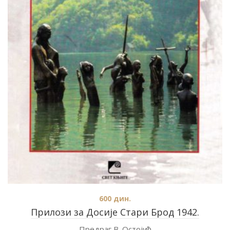
600
дин.
Прилози за Досије Стари Брод 1942.
Предраг В. Остојић