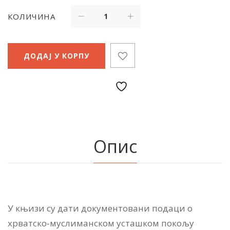
КОЛИЧИНА
ДОДАЈ У КОРПУ
Опис
У књизи су дати документовани подаци о
хрватско-муслиманском усташком покољу