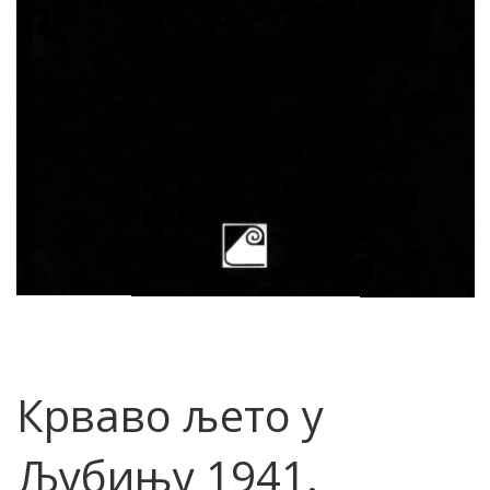
Крваво љето у
Љубињу 1941.