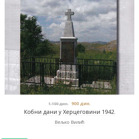
900
дин.
1.100
дин.
Кобни дани у Херцеговини 1942.
Вељко Вилић