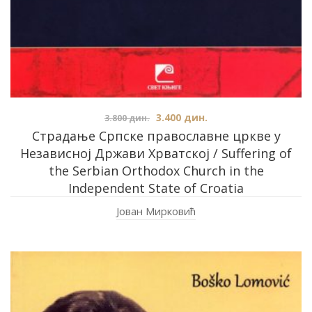
3.400
дин.
3.800
дин.
Страдање Српске православне цркве у
Независној Држави Хрватској / Suffering of
the Serbian Orthodox Church in the
Independent State of Croatia
Јован Мирковић