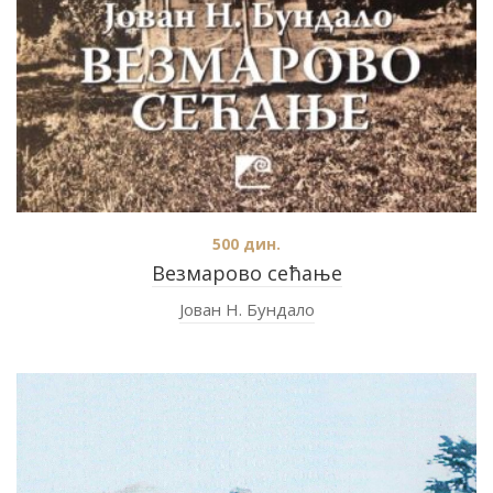
500
дин.
Везмарово сећање
Јован Н. Бундало