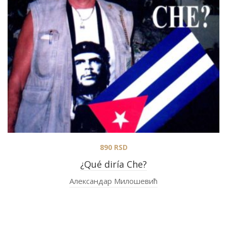
890
RSD
¿Qué diría Che?
Александар Милошевић