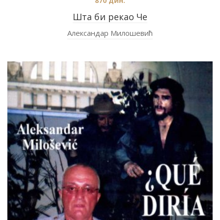
870
дин.
Шта би рекао Че
Александар Милошевић