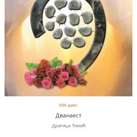
500
дин.
Дванаест
Драгица Ђекић