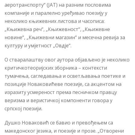
аеротранспорту“ (ЈАТ) на разним пословима
компаније и паралелно уређивао поезију у
неколико књижевних листова и часописа:
„Књижевна реч“, „Књижевност“, „Књижевне
новине“, „Књижевни магазин“ и месечна ревија за
културу и умјетност „Овдје“.
О стваралаштву овог аутора објављено је неколико
критичкотеоријских зборника – контексти
тумачења, сагледавања и осветљавања поетике и
позиције Новаковићеве поезије, са акцентом на
изразиту усмереност према песничком правцу
веризма и веристичкој компоненти говора у
српској поезији.
Душко Новаковић се бавио и превођењем са
македонског језика, и поезије и прозе. „Отворени