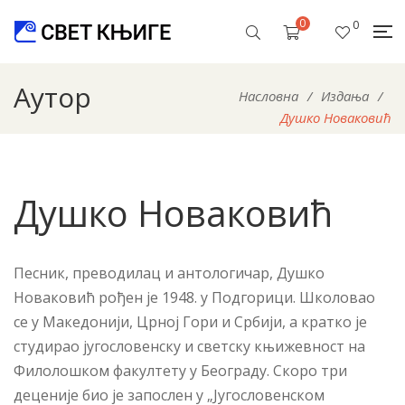
0
0
Аутор
Насловна
/
Издања
/
Душко Новаковић
Душко Новаковић
Песник, преводилац и антологичар, Душко
Новаковић рођен је 1948. у Подгорици. Школовао
се у Македонији, Црној Гори и Србији, а кратко је
студирао југословенску и светску књижевност на
Филолошком факултету у Београду. Скоро три
деценије био је запослен у „Југословенском