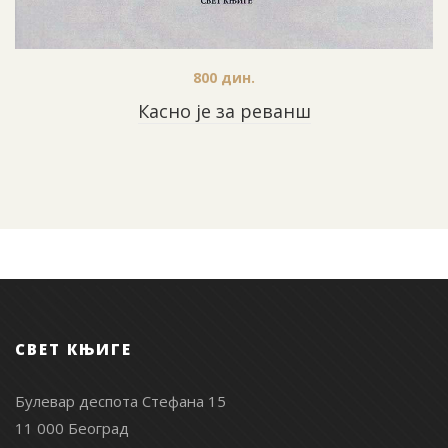
800
дин.
Касно је за реванш
СВЕТ КЊИГЕ
Булевар деспота Стефана 15
11 000 Београд