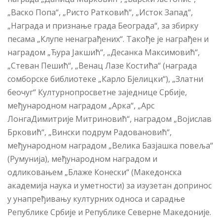
„Васко Попа“, „Ристо Ратковић“, „Исток Запад“,
„Награда и признање града Београда“, за збирку
песама „Клупе ненаграђених“. Такође је награђен и
наградом „Ђура Јакшић“, „Десанка Максимовић“,
„Стеван Пешић“, „Венац Лазе Костића“ (награда
сомборске библиотеке „Карло Бјелицки“), „Златни
беочуг“ Културнопросветне заједнице Србије,
међународном наградом „Арка“, „Арс
ЛонгаДимитрије Митриновић“, наградом „Војислав
Брковић“, „Вински подрум Радовановић“,
међународном наградом „Велика Базјашка повеља“
(Румунија), међународном наградом и
одликовањем „Блаже Конески“ (Македонска
академија наука и уметности) за изузетан допринос
у унапређивању културних односа и сарадње
Републике Србије и Републике Северне Македоније.