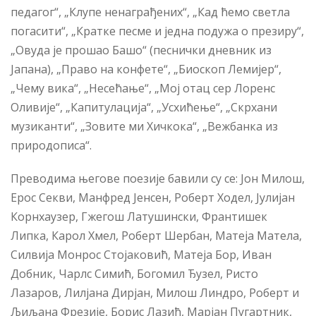
педагог“, „Клупе ненаграђених“, „Кад ћемо светла
погасити“, „Кратке песме и једна подужа о презиру“,
„Овуда је прошао Башо“ (песнички дневник из
Јапана), „Право на конфете“, „Биоскоп Лемијер“,
„Чему вика“, „Несећање“, „Мој отац сер Лоренс
Оливије“, „Капитулација“, „Усхићење“, „Скрхани
музиканти“, „Зовите ми Хичкока“, „Вежбанка из
природописа“.
Преводима његове поезије бавили су се: Јон Милош,
Ерос Секви, Манфред Јенсен, Роберт Ходел, Јулијан
Корнхаузер, Гжегош Латушински, Франтишек
Липка, Карол Хмел, Роберт Шербан, Матеја Матела,
Силвија Монрос Стојаковић, Матеја Бор, Иван
Добник, Чарлс Симић, Богомил Ђузел, Ристо
Лазаров, Лилјана Дирјан, Милош Линдро, Роберт и
Љиљана Фрезије, Борис Лазић, Марјан Пугартник,