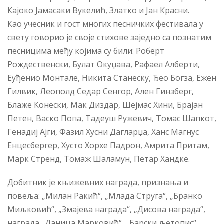
Кајоко Јамасаки Вукелић, Златко и Јан Красни.
Као учесник и гост многих песничких фестивала у
свету говорио је своје стихове заједно са познатим
песницима међу којима су били: Роберт
Рождественски, Булат Окуџава, Рафаел Алберти,
Еуђенио Монтале, Никита Станеску, Ђео Богза, Ежен
Гилвик, Леополд Седар Сенгор, Ален Гинзберг,
Блаже Конески, Мак Диздар, Шејмас Хини, Брајан
Петен, Васко Попа, Тадеуш Ружевич, Томас Шапкот,
Генадиј Ајги, Фазил Хусни Дагларџа, Ханс Магнус
Енцесбергер, Хусто Хорхе Падрон, Амрита Притам,
Марк Стренд, Томаж Шаламун, Петар Хандке.
Добитник је књижевних награда, признања и
повеља: „Милан Ракић“, „Млада Струга“, „Бранко
Миљковић“, „Змајева награда“, „Дисова награда“,
награда „Даница Марковић“, „Барски љетопис“,