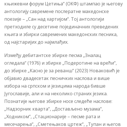
књижевни форум Цетиња“ (ОКФ) штампао је његову
антологију савремене послератне македонске
поезије – „Сан над хартијом“. Тој антологији
претходиле су десетине појединачних преведених
књига и збирки савремених македонских песника,
од најстаријих до најмлађих.
Између дебитантске збирке песма „Зналац
огледала“ (1976) и збирке „Подеротине на врећи“,
до збирке „Касно је за реванш“ (2023) Новаковић је
објавио двадесетак песничких наслова и више
избора на српском и језицима народа бивше
Југославије, али и на неколико страних језика.
Познатије његове збирке носе следеће наслове:
„Надзорник кварта“, „Достављено музама“,
„Ходником“, „Стационарије – песме рата и
месечарења“, „Сметењаков цртеж“, „Тупан и његов