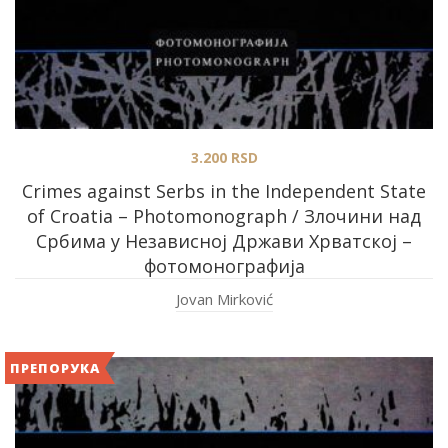
3.200
RSD
Crimes against Serbs in the Independent State
of Croatia – Photomonograph / Злочини над
Србима у Независној Држави Хрватској –
фотомонографија
Jovan Mirković
ПРЕПОРУКА