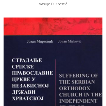
Vasilije Đ. Krestić