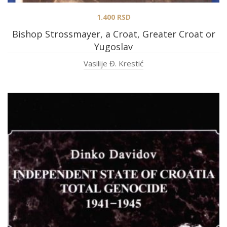
1.400
RSD
Bishop Strossmayer, a Croat, Greater Croat or
Yugoslav
Vasilije Đ. Krestić