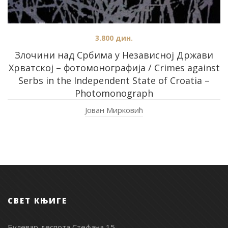
3.800
дин.
Злочини над Србима у Независној Држави
Хрватској – фотомонографија / Crimes against
Serbs in the Independent State of Croatia –
Photomonograph
Јован Мирковић
СВЕТ КЊИГЕ
Булевар деспота Стефана 15