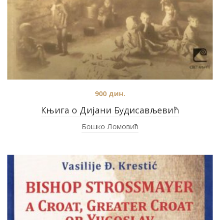
900
дин.
Књига о Дијани Будисављевић
Бошко Ломовић