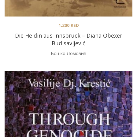
1.200
RSD
Die Heldin aus Innsbruck – Diana Obexer
Budisavljević
Бошко Ломовић