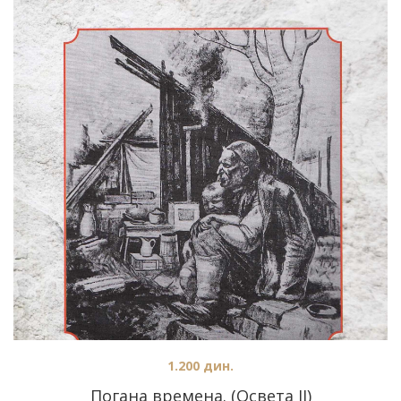
1.200
дин.
Погана времена. (Освета II)