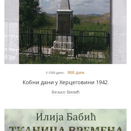
900
дин.
1.100
дин.
Кобни дани у Херцеговини 1942.
Вељко Вилић