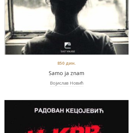
850
дин.
Samo ja znam
Војислав Новић