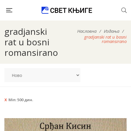
gradjanski
Насловна
/
Издања
/
gradjanski rat u bosni
rat u bosni
romansirano
romansirano
Min:
500
дин.