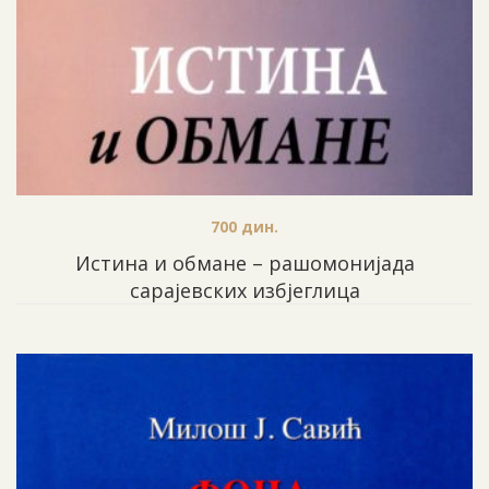
700
дин.
Истина и обмане – pашомонијада
сарајевских избјеглица