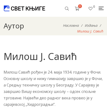
0
0
Аутор
Насловна
/
Издања
/
Милош Ј. Савић
Милош Ј. Савић
Милош Савић рођен је 24. маја 1934. године у Фочи.
Основну школу и нижу гимназију завршио је у Фочи,
а Средњу техничку школу у Београду. У Сарајеву је
завршио Вишу економску школу – одсек спољне
трговине. Највећи део радног века провео је у
сарајевској „Хидроградњи“.