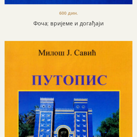
600
дин.
Фоча; вријеме и догађаји