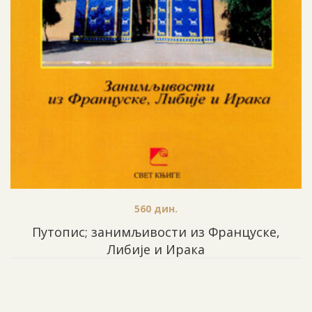
560
дин.
Путопис; занимљивости из Француске,
Либије и Ирака