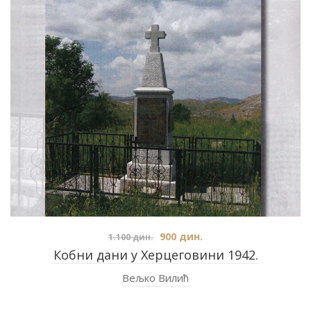
900
дин.
1.100
дин.
Кобни дани у Херцеговини 1942.
Вељко Вилић