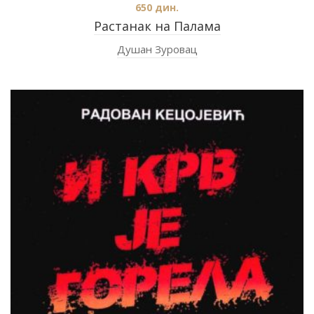
650
дин.
Растанак на Палама
Душан Зуровац