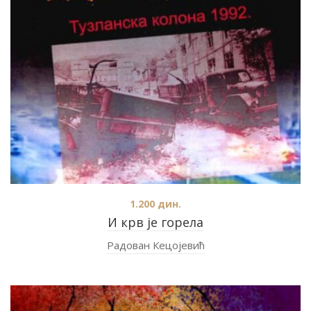
1.200
дин.
И крв је горела
Радован Кецојевић