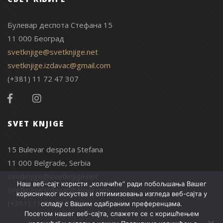
Булевар деспота Стефана 15
11 000 Београд
svetknjige@svetknjige.net
svetknjige.izdavac@gmail.com
(+381) 11 72 47 307
SVET KNJIGE
15 Bulevar despota Stefana
11 000 Belgrade, Serbia
svetknjige@svetknjige.net
Наш веб-сајт користи „колачиће“ ради побољшања Вашег
svetknjige.izdavac@gmail.com
корисничког искуства и оптимизовања изгледа веб-сајта у
(+381) 11 72 47 307
складу с Вашим одабраним преференцама.
Посетом нашег веб-сајта, слажете се с коришћењем