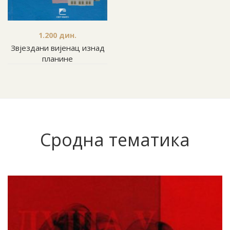
1.200
дин.
Звјездани вијенац изнад
планине
Сродна тематика