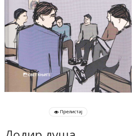
Прелистај
Додир душа