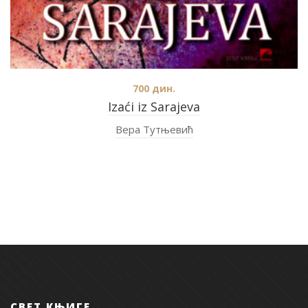
700
дин.
Izaći iz Sarajeva
Вера Тутњевић
СВЕТ КЊИГЕ