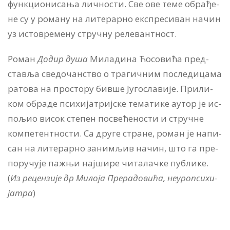
функ­ци­о­ни­са­ња лич­но­сти. Све ове те­ме об­ра­ђе­
не су у ро­ма­ну на ли­те­рар­но екс­пре­си­ван на­чин
уз исто­вре­ме­ну струч­ну ре­ле­вант­ност.
Ро­ман
До­дир ду­ша
Ми­ла­ди­на Ћо­со­ви­ћа пред­
ста­вља све­до­чан­ство о тра­гич­ним по­сле­ди­ца­ма
ра­то­ва на про­сто­ру бив­ше Ју­го­сла­ви­је. При­ли­
ком об­ра­де пси­хи­ја­триј­ске те­ма­ти­ке аутор је ис­
по­љио ви­сок сте­пен по­све­ће­но­сти и струч­не
ком­пе­тент­но­сти. Са дру­ге стра­не, ро­ман је на­пи­
сан на ли­те­рар­но за­ни­мљив на­чин, што га пре­
по­ру­чу­је па­жњи нај­ши­ре чи­та­лач­ке пу­бли­ке.
(
Из рецензије др
Ми­ло­ј
а Пре­ра­до­вић
а
, не­у­роп­си­хи­
ја­т
ра
)