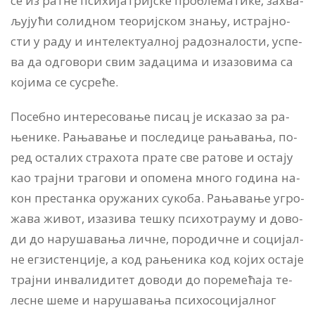
се из рат­не пси­хи­ја­триј­ске про­бле­ма­ти­ке, за­хва­
љу­ју­ћи со­лид­ном те­о­риј­ском зна­њу, ис­трај­но­
сти у ра­ду и ин­те­лек­ту­ал­ној ра­до­зна­ло­сти, успе­
ва да од­го­во­ри свим за­да­ци­ма и иза­зо­ви­ма са
ко­ји­ма се су­сре­ће.
По­себ­но ин­те­ре­со­ва­ње пи­сац је ис­ка­зао за ра­
ње­ни­ке. Ра­ња­ва­ње и по­сле­ди­це ра­ња­ва­ња, по­
ред оста­лих стра­хо­та пра­те све ра­то­ве и оста­ју
као трај­ни тра­го­ви и опо­ме­на мно­го го­ди­на на­
кон пре­стан­ка ору­жа­них су­ко­ба. Ра­ња­ва­ње угро­
жа­ва жи­вот, иза­зи­ва те­шку пси­хо­тра­у­му и до­во­
ди до на­ру­ша­ва­ња лич­не, по­ро­дич­не и со­ци­јал­
не ег­зи­стен­ци­је, а код ра­ње­ни­ка код ко­јих оста­је
трај­ни ин­ва­ли­ди­тет до­во­ди до по­ре­ме­ћа­ја те­
ле­сне ше­ме и на­ру­ша­ва­ња пси­хо­со­ци­јал­ног