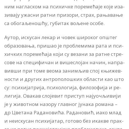
ним на­гла­ском на пси­хич­ке по­ре­ме­ћа­је ко­је иза­
зи­ва­ју ужа­сни рат­ни при­зо­ри, страх, ра­ња­ва­ње
са обо­га­ље­но­шћу, гу­би­так во­ље­не осо­бе.
Аутор, ис­ку­сан ле­кар и чо­век ши­ро­ког оп­штег
обра­зо­ва­ња, при­шао је про­бле­ми­ма ра­та и пси­
хич­ких по­ре­ме­ћа­ја ко­ји су ве­за­ни за рат­не стре­
со­ве на спе­ци­фи­чан и ви­ше­сло­јан на­чин, на­пра­
вив­ши при то­ме ве­о­ма за­ни­мљив спој књи­жев­
но­сти и дру­гих ан­тро­по­ло­шких обла­сти као што
су: пси­хи­ја­три­ја, пси­хо­ло­ги­ја, фи­ло­зо­фи­ја и ре­
ли­ги­ја. Ова­кав сло­је­вит при­ступ нај­у­оч­љи­ви­ји
је у жи­вот­ном на­зо­ру глав­ног ју­на­ка ро­ма­на –
др Цве­та­на Ра­да­но­ви­ћа. Ра­да­но­вић, иако млад
и не­ис­ку­сан пси­хи­ја­тар, го­то­во без ика­кве прак­