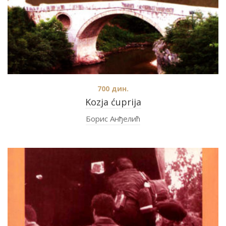
700
дин.
Kozja ćuprija
Борис Анђелић