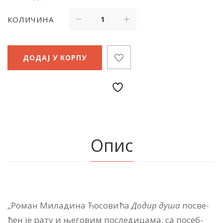
КОЛИЧИНА
ДОДАЈ У КОРПУ
Опис
„Ро­ман Ми­ла­ди­на Ћо­со­ви­ћа
До­дир ду­ша
по­све­
ћен је ра­ту и ње­го­вим по­сле­ди­ца­ма, са по­себ­