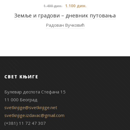
1.100
дин.
1.400
дин.
Земље и градови – дневник путовања
Радован Вучковић
СВЕТ КЊИГЕ
Булевар деспота Стефана 15
11 000 Београд
svetknjige@svetknjige.net
svetknjige.izdavac@gmail.com
(+381) 11 72 47 307