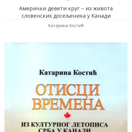
Амерички девети круг – из живота
словенских досељеника у Канади
Катарина Костић