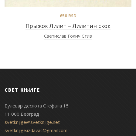
650
RSD
Прыжок Лилит – Лилитин скок
Светислав Голич Стив
СВЕТ КЊИГЕ
Булевар деспота Стефана 15
11 000 Београд
svetknjige@svetknjige.net
svetknjige.izdavac@gmail.com