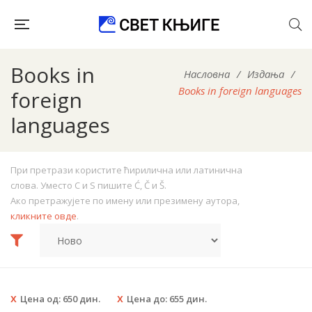
Books in
Насловна
/
Издања
/
Books in foreign languages
foreign
languages
При претрази користите ћирилична или латинична
слова. Уместо C и S пишите Ć, Č и Š.
Ако претражујете по имену или презимену аутора,
кликните овде
.
Цена од:
650
дин.
Цена до:
655
дин.