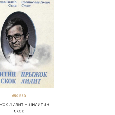
650
RSD
ок Лилит – Лилитин
скок