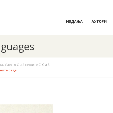
ИЗДАЊА
АУТОРИ
anguages
 Уместо C и S пишите Ć, Č и Š.
кните овде
.