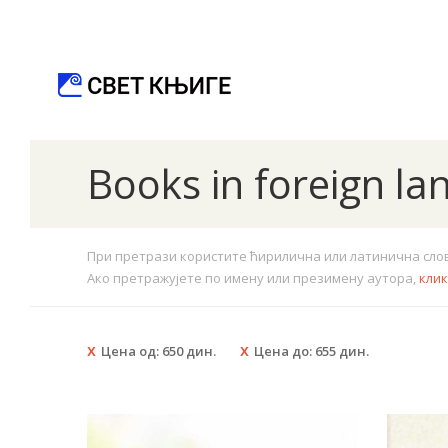
Books in foreign l
При претрази користите ћирилична или латинична слова.
Ако претражујете по имену или презимену аутора,
кли
Цена од:
650
дин.
Цена до:
655
дин.