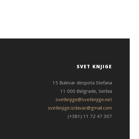
SVET KNJIGE
15 Bulevar despota Stefana
11 000 Belgrade, Serbia
svetknjige@svetknjige.net
svetknjige.izdavac@gmail.com
(+381) 11 72 47 307