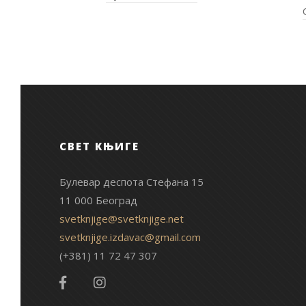
СВЕТ КЊИГЕ
Булевар деспота Стефана 15
11 000 Београд
svetknjige@svetknjige.net
svetknjige.izdavac@gmail.com
(+381) 11 72 47 307