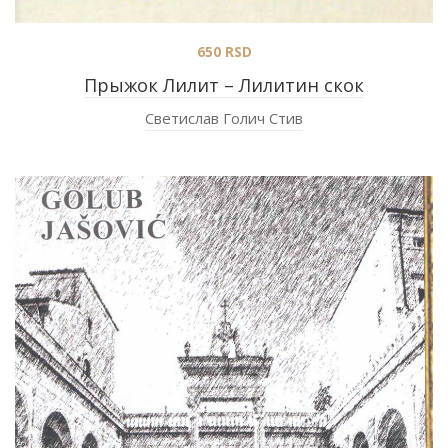
650
RSD
Прыжок Лилит – Лилитин скок
Светислав Голич Стив