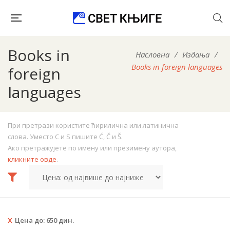
Books in
Насловна
/
Издања
/
Books in foreign languages
foreign
languages
При претрази користите ћирилична или латинична
слова. Уместо C и S пишите Ć, Č и Š.
Ако претражујете по имену или презимену аутора,
кликните овде
.
Цена до:
650
дин.