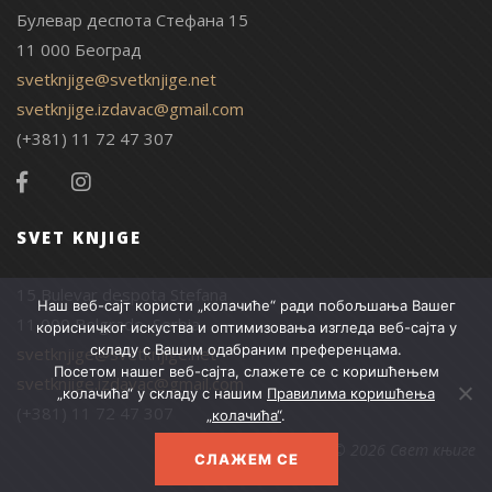
Булевар деспота Стефана 15
11 000 Београд
svetknjige@svetknjige.net
svetknjige.izdavac@gmail.com
(+381) 11 72 47 307
SVET KNJIGE
15 Bulevar despota Stefana
Наш веб-сајт користи „колачиће“ ради побољшања Вашег
11 000 Belgrade, Serbia
корисничког искуства и оптимизовања изгледа веб-сајта у
складу с Вашим одабраним преференцама.
svetknjige@svetknjige.net
Посетом нашег веб-сајта, слажете се с коришћењем
svetknjige.izdavac@gmail.com
„колачића“ у складу с нашим
Правилима коришћења
(+381) 11 72 47 307
„колачића“
.
© 2026 Свет књиге
СЛАЖЕМ СЕ