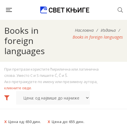
Books in
Насловна
/
Издања
/
Books in foreign languages
foreign
languages
При претрази користите ћирилична или латинична
слова. Уместо C и S пишите Ć, Č и Š.
Ако претражујете по имену или презимену аутора,
кликните овде
.
Цена од:
650
дин.
Цена до:
655
дин.