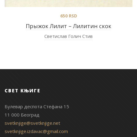
650
RSD
Прыжок Лилит – Лилитин скок
Светислав Голич Стив
СВЕТ КЊИГЕ
Булевар деспота Стефана 15
11 000 Београд
svetknjige@svetknjige.net
svetknjige.izdavac@gmail.com