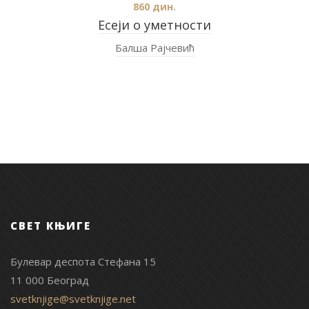
860
дин.
Есеји о уметности
Балша Рајчевић
СВЕТ КЊИГЕ
Булевар деспота Стефана 15
11 000 Београд
svetknjige@svetknjige.net