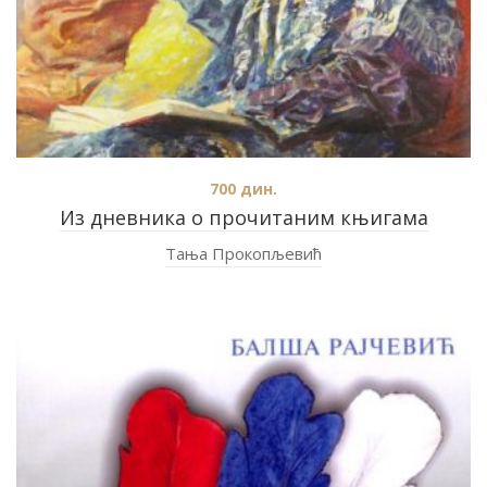
700
дин.
Из дневника о прочитаним књигама
Тања Прокопљевић