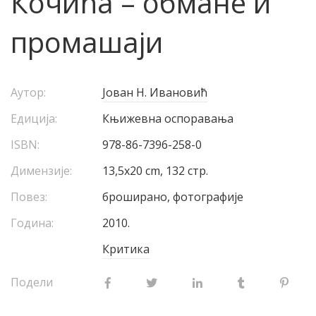
Кочића – обмане и
промашаји
Аутор:
Јован Н. Ивановић
Едиција:
Књижевна оспоравања
ISBN:
978-86-7396-258-0
Димензије:
13,5х20 cm, 132 стр.
Повез:
броширано, фотографије
Година:
2010.
Критика
Подели