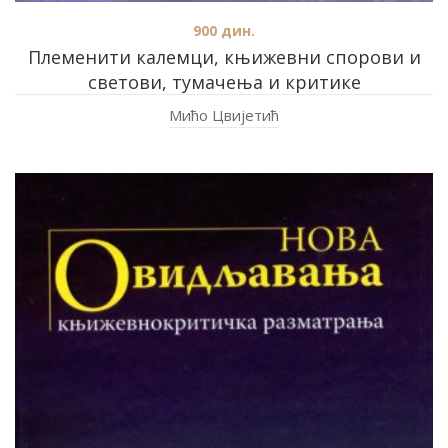
900
дин.
Племенити калемци, књижевни спорови и
светови, тумачења и критике
Мићо Цвијетић