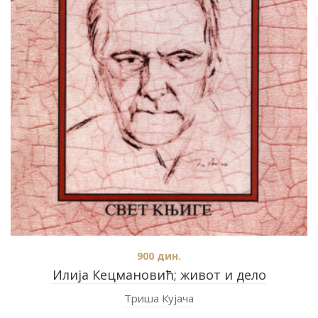
900
дин.
Илија Кецмановић; живот и дело
Триша Кујача