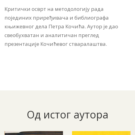
Критички осврт на методологију рада
појединих приређивача и библиографа
књижевног дела Петра Кочића. Аутор је дао
свеобухватан и аналитичан преглед
презентације Кочићевог стваралаштва.
Од истог аутора