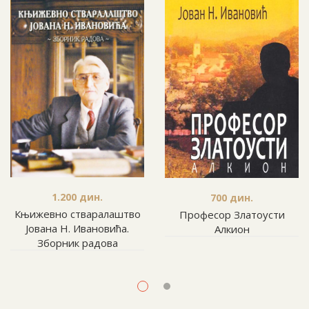
1.200
дин.
700
дин.
Књижевно стваралаштво
Професор Златоусти
Јована Н. Ивановића.
Алкион
Зборник радова