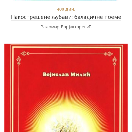
400
дин.
Накострешене љубави; баладичне поеме
Радомир Барјактаревић