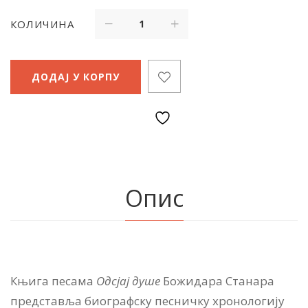
КОЛИЧИНА
ДОДАЈ У КОРПУ
Опис
Књи­га пе­са­ма
Од­сјај ду­ше
Бо­жи­да­ра Ста­на­ра
представља би­о­граф­ску пе­снич­ку хро­но­ло­ги­ју