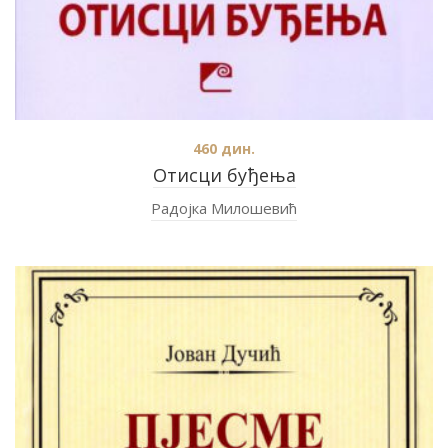
460
дин.
Отисци буђења
Радојка Милошевић