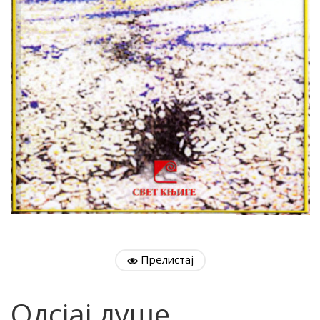
Прелистај
Одсјај душе