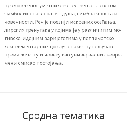
про­жи­вље­ног уметниковог су­о­че­ња са све­том.
Сим­бо­ли­ка на­сло­ва је – ду­ша, сим­бол чо­ве­ка и
чо­веч­но­сти. Реч је поезији ис­кре­них осе­ћа­ња,
лир­ских тре­ну­та­ка у ко­ји­ма је у раз­ли­чи­тим мо­
тив­ско-идеј­ним ва­ри­је­те­ти­ма у пет те­мат­ско
ком­пле­мен­тар­них ци­клу­са на­мет­ну­та љу­бав
пре­ма жи­во­ту и чо­ве­ку као уни­вер­зал­ни све­вре­
ме­ни сми­сао по­сто­ја­ња.
Сродна тематика