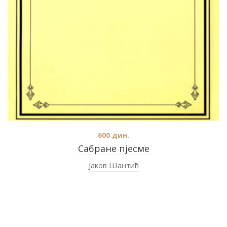
600
дин.
Сабране пјесме
Јаков Шантић