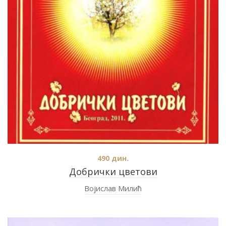
490
дин.
Добрички цветови
Војислав Милић