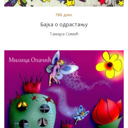
780
дин.
Бајка о одрастању
Тамара Симић