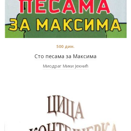
500
дин.
Сто песама за Максима
Миодраг Мики Јекнић