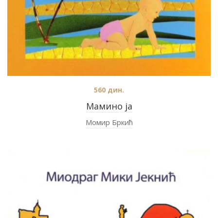
560
дин.
Мамино ја
Момир Бркић