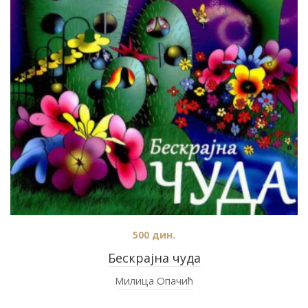
500
дин.
Бескрајна чуда
Милица Опачић