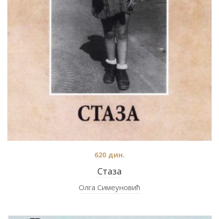
620
дин.
Стаза
Олга Симеуновић