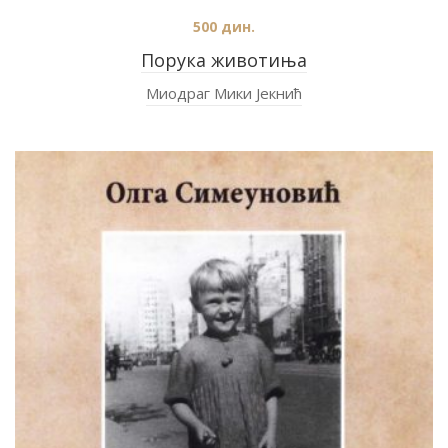
500
дин.
Порука животиња
Миодраг Мики Јекнић