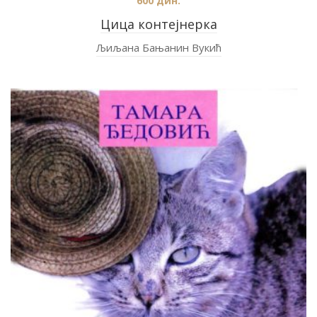
600
дин.
Цица контејнерка
Љиљана Бањанин Вукић