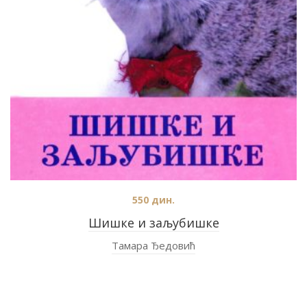
550
дин.
Шишке и заљубишке
Тамара Ђедовић