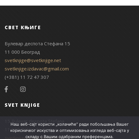
СВЕТ КЊИГЕ
Булевар деспота Стефана 15
11 000 Београд
svetknjige@svetknjige.net
svetknjige.izdavac@gmail.com
(+381) 11 72 47 307
SVET KNJIGE
15 Bulevar despota Stefana
Наш веб-сајт користи „колачиће“ ради побољшања Вашег
11 000 Belgrade, Serbia
корисничког искуства и оптимизовања изгледа веб-сајта у
складу с Вашим одабраним преференцама.
svetknjige@svetknjige.net