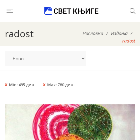
radost
Насловна
/
Издања
/
radost
Min:
495
дин.
Max:
780
дин.