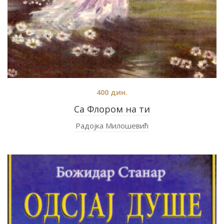
400
дин.
Са Флором на ти
Радојка Милошевић