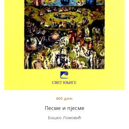
400
дин.
Песме и пјесме
Бошко Ломовић