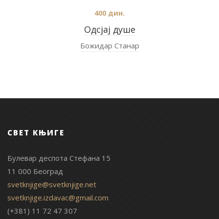
400
дин.
Одсјај душе
Божидар Станар
СВЕТ КЊИГЕ
Булевар деспота Стефана 15
11 000 Београд
svetknjige@svetknjige.net
svetknjige.izdavac@gmail.com
(+381) 11 72 47 307