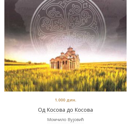
1.000
дин.
Од Косова до Косова
Момчило Вујовић