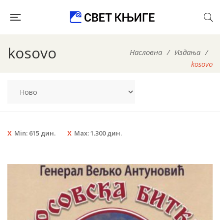
kosovo
Насловна
/
Издања
/
kosovo
Min:
615
дин.
Max:
1.300
дин.