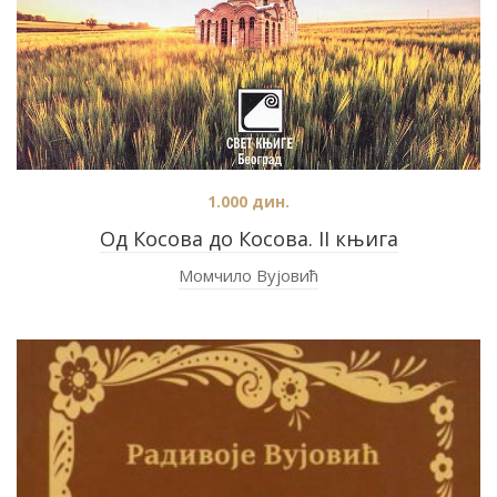
1.000
дин.
Од Косова до Косова. II књига
Момчило Вујовић