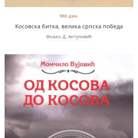
980
дин.
Косовска битка, велика српска победа
Вељко Д. Антуновић