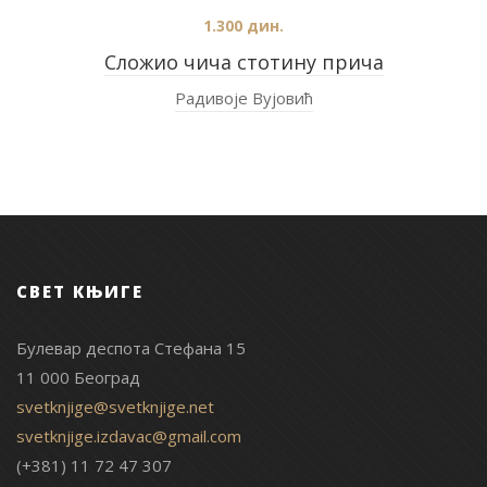
1.300
дин.
Сложио чича стотину прича
Радивоје Вујовић
СВЕТ КЊИГЕ
Булевар деспота Стефана 15
11 000 Београд
svetknjige@svetknjige.net
svetknjige.izdavac@gmail.com
(+381) 11 72 47 307