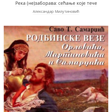
Рeка (не)заборава: сећање које тече
Александар Милутиновић