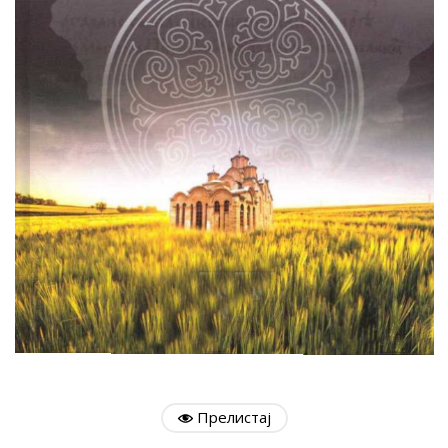
Прелистај