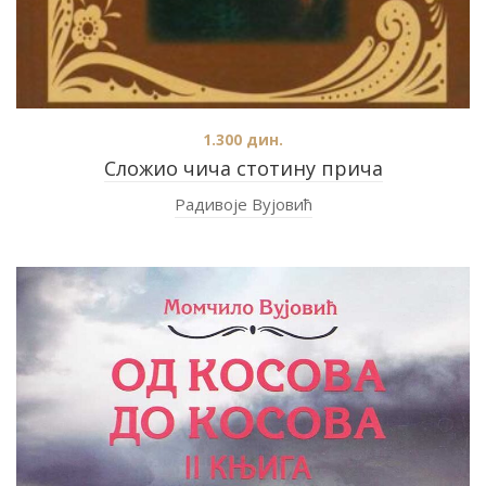
1.300
дин.
Сложио чича стотину прича
Радивоје Вујовић