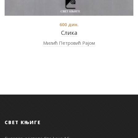
600
дин.
Слика
Милић Петровић Рајом
СВЕТ КЊИГЕ