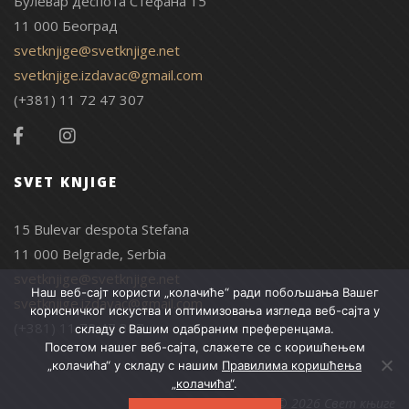
Булевар деспота Стефана 15
11 000 Београд
svetknjige@svetknjige.net
svetknjige.izdavac@gmail.com
(+381) 11 72 47 307
SVET KNJIGE
15 Bulevar despota Stefana
11 000 Belgrade, Serbia
svetknjige@svetknjige.net
Наш веб-сајт користи „колачиће“ ради побољшања Вашег
svetknjige.izdavac@gmail.com
корисничког искуства и оптимизовања изгледа веб-сајта у
(+381) 11 72 47 307
складу с Вашим одабраним преференцама.
Посетом нашег веб-сајта, слажете се с коришћењем
„колачића“ у складу с нашим
Правилима коришћења
„колачића“
.
© 2026 Свет књиге