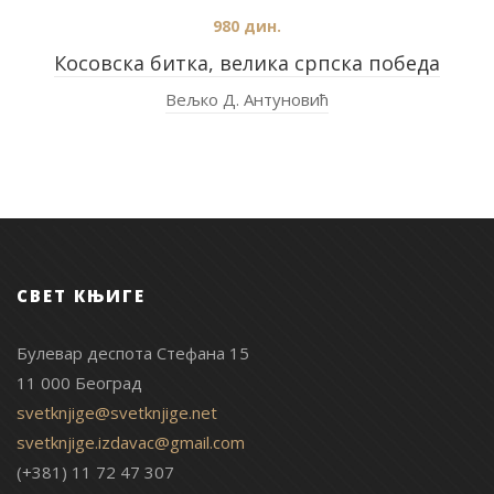
980
дин.
Косовска битка, велика српска победа
Вељко Д. Антуновић
СВЕТ КЊИГЕ
Булевар деспота Стефана 15
11 000 Београд
svetknjige@svetknjige.net
svetknjige.izdavac@gmail.com
(+381) 11 72 47 307