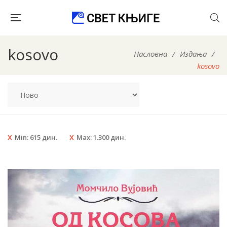
kosovo
Насловна
/
Издања
/
kosovo
Min:
615
дин.
Max:
1.300
дин.