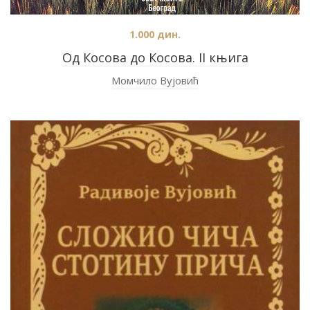
1.000
дин.
Од Косова до Косова. II књига
Момчило Вујовић