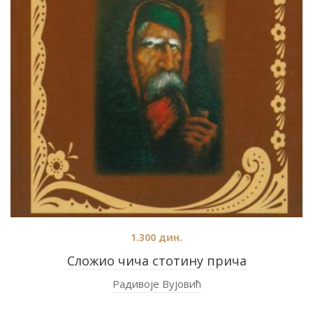
1.300
дин.
Сложио чича стотину прича
Радивоје Вујовић