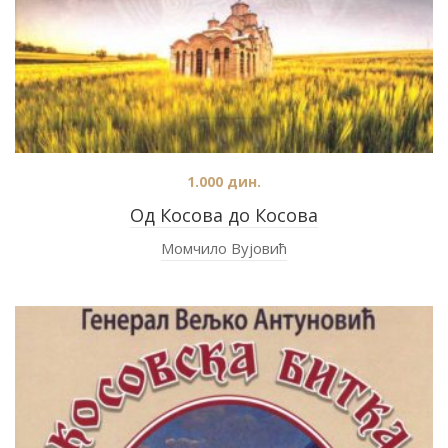
1.000
дин.
Од Косова до Косова
Момчило Вујовић