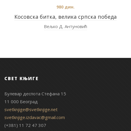
980
дин.
Косовска битка, велика српска победа
Вељко Д. Антуновић
СВЕТ КЊИГЕ
Булевар деспота Стефана 15
11 000 Београд
svetknjige@svetknjige.net
svetknjige.izdavac@gmail.com
(+381) 11 72 47 307