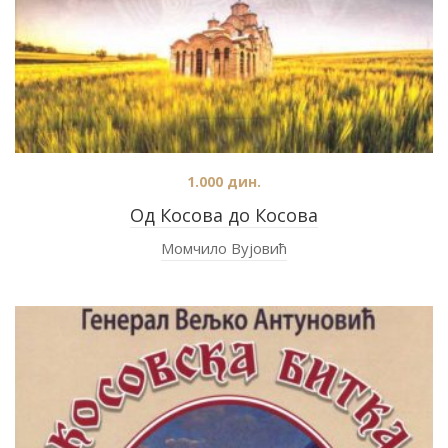
1.000
дин.
Од Косова до Косова
Момчило Вујовић