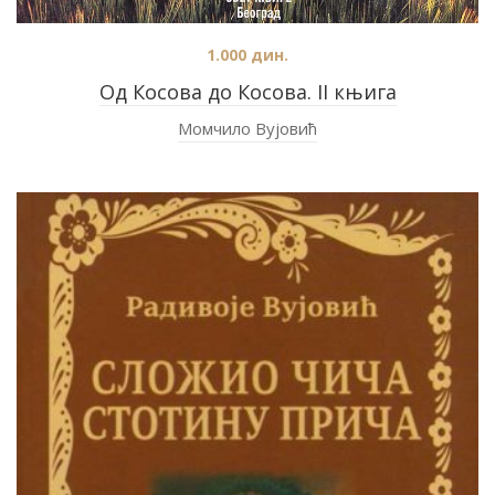
1.000
дин.
Од Косова до Косова. II књига
Момчило Вујовић