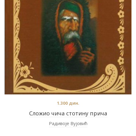
1.300
дин.
Сложио чича стотину прича
Радивоје Вујовић