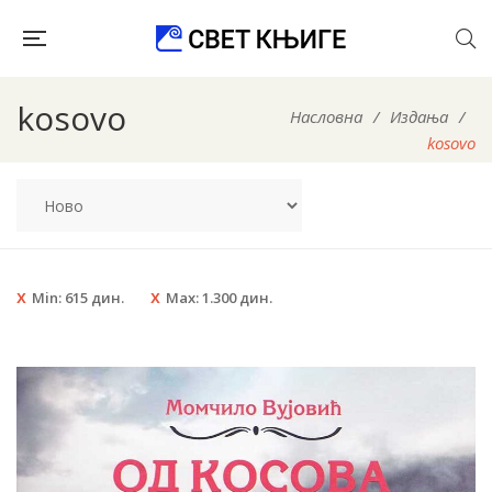
kosovo
Насловна
/
Издања
/
kosovo
Min:
615
дин.
Max:
1.300
дин.