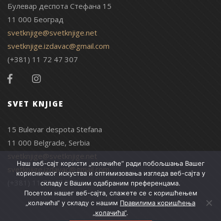
Булевар деспота Стефана 15
11 000 Београд
svetknjige@svetknjige.net
svetknjige.izdavac@gmail.com
(+381) 11 72 47 307
SVET KNJIGE
15 Bulevar despota Stefana
11 000 Belgrade, Serbia
svetknjige@svetknjige.net
Наш веб-сајт користи „колачиће“ ради побољшања Вашег
svetknjige.izdavac@gmail.com
корисничког искуства и оптимизовања изгледа веб-сајта у
(+381) 11 72 47 307
складу с Вашим одабраним преференцама.
Посетом нашег веб-сајта, слажете се с коришћењем
„колачића“ у складу с нашим
Правилима коришћења
„колачића“
.