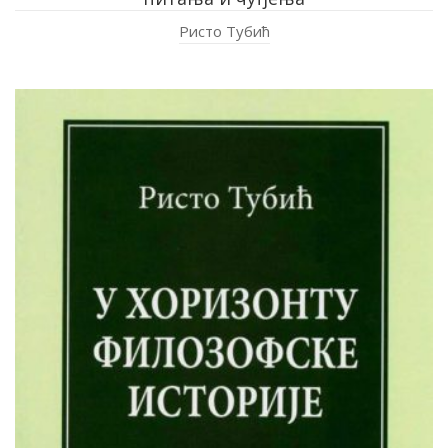
Ристо Тубић