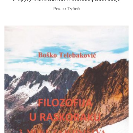
Ристо Тубић