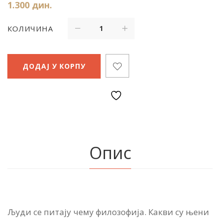
1.300
дин.
КОЛИЧИНА
ДОДАЈ У КОРПУ
Опис
Људи се питају чему филозофија. Какви су њени