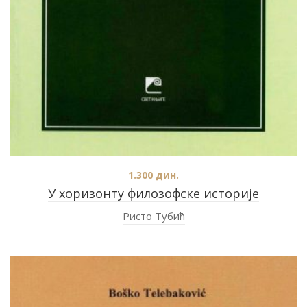
1.300
дин.
У хоризонту филозофске историје
Ристо Тубић