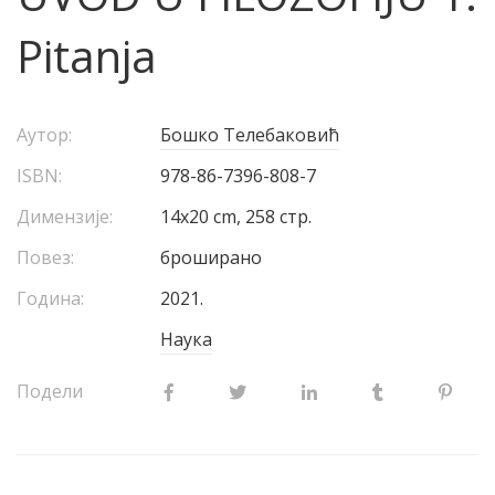
Pitanja
Аутор:
Бошко Телебаковић
ISBN:
978-86-7396-808-7
Димензије:
14х20 cm, 258 стр.
Повез:
броширано
Година:
2021.
Наука
Подели