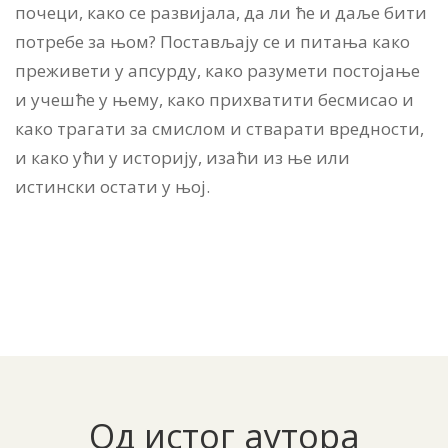
почеци, како се развијала, да ли ће и даље бити
потребе за њом? Постављају се и питања како
преживети у апсурду, како разумети постојање
и учешће у њему, како прихватити бесмисао и
како трагати за смислом и стварати вредности,
и како ући у историју, изаћи из ње или
истински остати у њој.
Од истог аутора