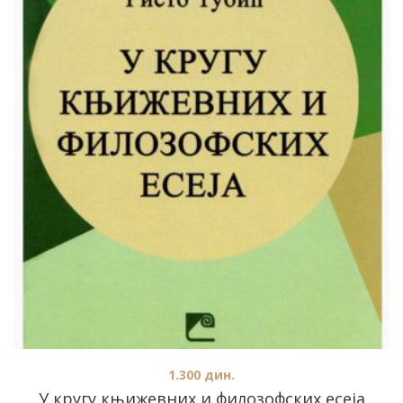
1.300
дин.
У кругу књижевних и филозофских есеја