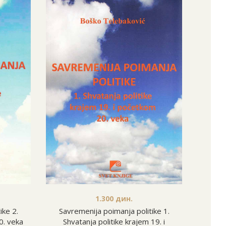
1.300
дин.
Stari
Savremenija poimanja politike 1.
ike 2.
novo
Shvatanja politike krajem 19. i
0. veka