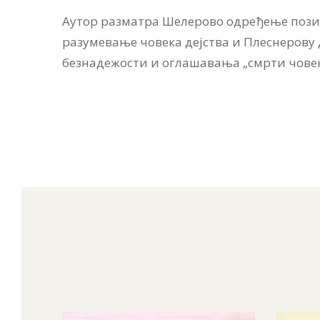
Аутор разматра Шелерово одређење позици
разумевање човека дејства и Плеснерову
безнадежости и оглашавања „смрти човек