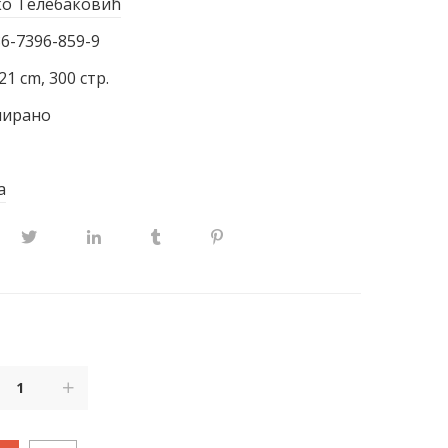
о Телебаковић
86-7396-859-9
21 cm, 300 стр.
ширано
а