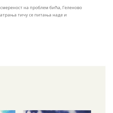
усмереност на проблем бића, Геленово
матрања тичу се питања наде и