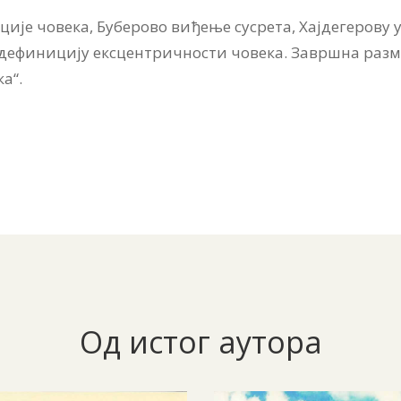
је човека, Буберово виђење сусрета, Хајдегерову 
 дефиницију ексцентричности човека. Завршна раз
а“.
Од истог аутора