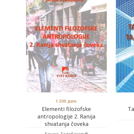
1.300
дин.
Elementi filozofske
Та
antropologije 2. Ranija
shvatanja čoveka
Бошко Телебаковић