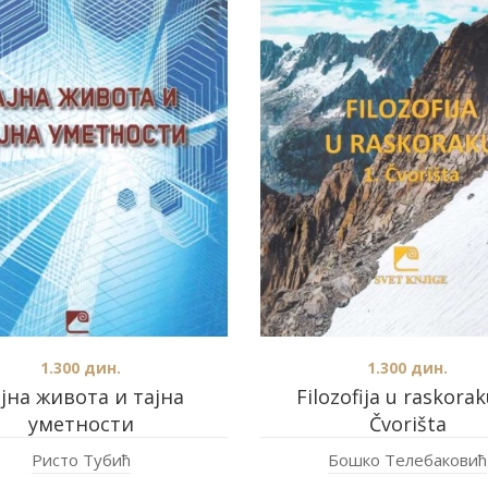
1.300
дин.
1.300
дин.
јна живота и тајна
Filozofija u raskorak
уметности
Čvorišta
Ристо Тубић
Бошко Телебаковић