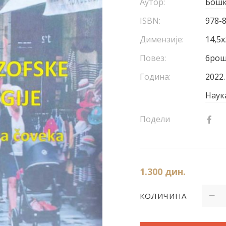
Аутор:
Бошк
ISBN:
978-
Димензије:
14,5х
Повез:
бро
Година:
2022.
Наук
Подели
1.300
дин.
КОЛИЧИНА