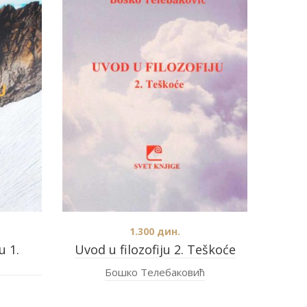
1.300
дин.
u 1.
Uvod u filozofiju 2. Teškoće
Бошко Телебаковић