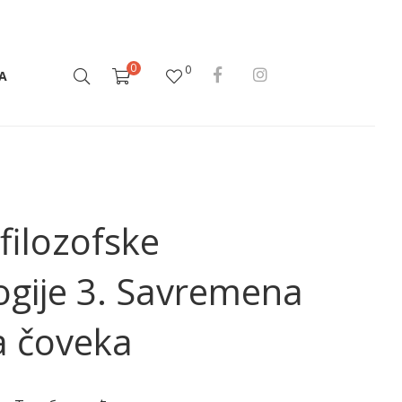
0
0
А
filozofske
ogije 3. Savremena
a čoveka