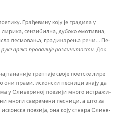
­ти­ку. Гра­ђе­ви­ну ко­ју је гра­ди­ла у
 лири­ка, сен­зи­бил­на, ду­бо­ко­ е­мо­тив­на,
и­сла пе­смо­ва­ња, гра­ди­на­ре­ња ре­чи… Пе­
 ру­ке пре­ко про­ва­ли­је раз­личи­то­сти.
Док
­та­на­ни­је треп­та­је сво­је по­ет­ске ли­ре
мо они пра­ви, искон­ски пе­сни­ци зна­ју да
ма у Оли­ве­ри­ној по­е­зи­ји мно­го ис­тра­жи­
­ни мно­ги са­вре­ме­ни пе­сни­ци, а што за
 искон­ска по­е­зи­ја, она ко­ју ства­ра Оли­ве­