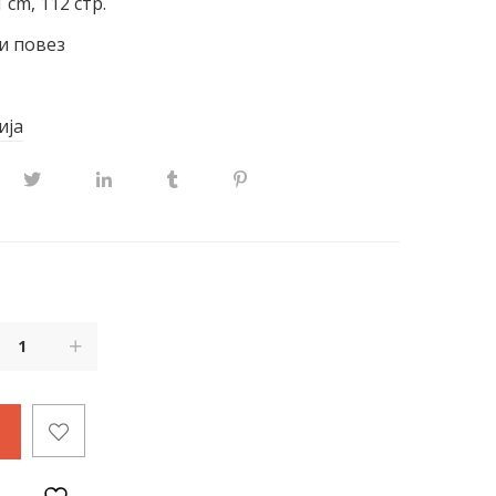
 cm, 112 стр.
и повез
ија