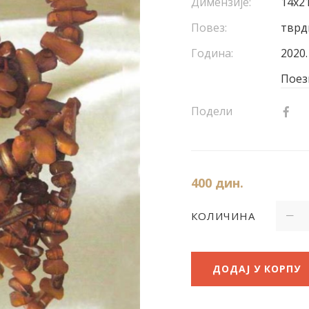
Димензије:
14x21
Повез:
тврд
Година:
2020.
Поез
Подели
400
дин.
КОЛИЧИНА
ДОДАЈ У КОРПУ