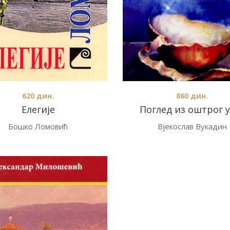
620
дин.
860
дин.
Елегије
Поглед из оштрог у
Бошко Ломовић
Вјекослав Вукадин