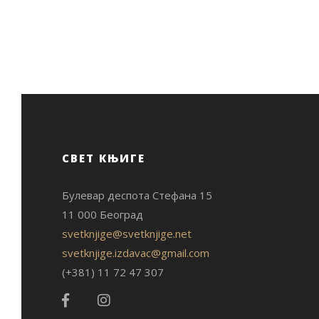
СВЕТ КЊИГЕ
Булевар деспота Стефана 15
11 000 Београд
svetknjige@svetknjige.net
svetknjige.izdavac@gmail.com
(+381) 11 72 47 307