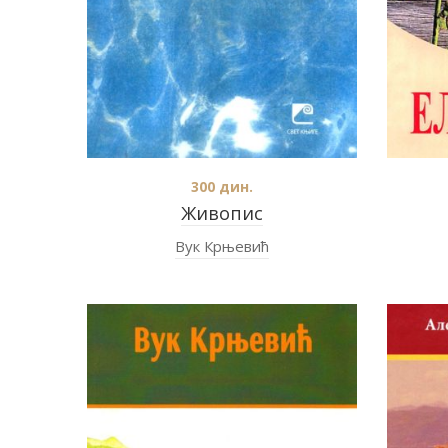
300
дин.
Живопис
Вук Крњевић