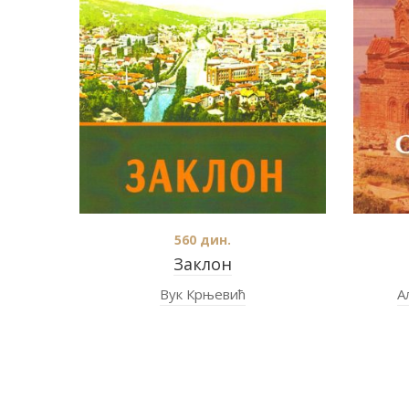
560
дин.
Заклон
Вук Крњевић
А