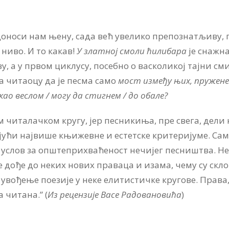
­но­си нам ње­ну, са­да већ уве­ли­ко пре­по­знатљи­ву, по­е
ни­во. И то ка­кав!
У злат­ној смо­ли ћи­ли­ба­ра
је сна­жна
а у пр­вом ци­клу­су, по­себ­но о вас­ко­ли­кој тај­ни см
 чи­та­о­цу да је пе­сма са­мо
мост из­ме­ђу
њих, пру­же­не
као ве­слом / мо­гу да стиг­нем / до оба­ле?
и­та­лач­ком кру­гу, јер пе­сни­ки­ња, пре све­га, де­ли нај
у­ћи нај­ви­ше књижев­не и естет­ске кри­те­ри­ју­ме. Са­
је услов за оп­ште­при­хваће­ност не­чи­јег пе­сни­штва. Не­
е до­ђе до не­ких но­вих пра­ва­ца и иза­ма, че­му су скло
во­ђе­ње по­е­зи­је у не­ке ели­ти­стич­ке кру­го­ве. Пра­ва,
 чи­та­на.” (
Из рецензије Васе Радовановића
)