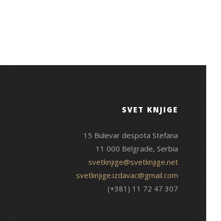
SVET KNJIGE
15 Bulevar despota Stefana
11 000 Belgrade, Serbia
svetknjige@svetknjige.net
svetknjige.izdavac@gmail.com
(+381) 11 72 47 307