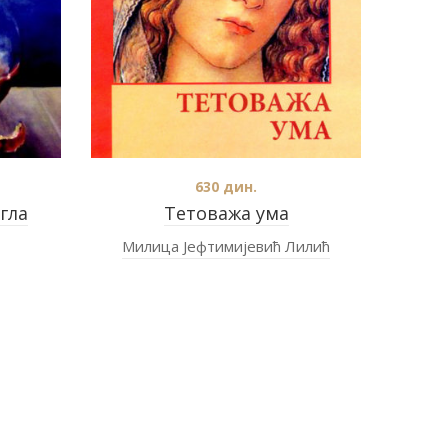
630
дин.
гла
Тетоважа ума
Милица Јефтимијевић Лилић