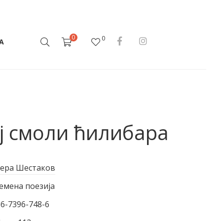
0
0
А
ој смоли ћилибара
ера Шестаков
емена поезија
86-7396-748-6