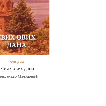
520
дин.
Свих ових дана
лександар Милошевић