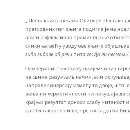
„Ше­ста књи­га пе­са­ма Оли­ве­ре Ше­ста­ков до
претход­них пет књи­га по­ди­гла је на но­ви 
али и ре­флексив­но про­ми­шља­ње о бив­ству, 
сни­ки­ња већ у уво­ду ове књи­ге об­ја­шња­ва
зи­да зи­до­ве од ре­чи
пи­та се:
Да ли пе­смом / 
Оли­ве­ри­ни сти­хо­ви су при­јем­чи­ви ши­рем ч
на сви­ма ра­зу­мљив на­чин, али ис­пу­ња­ва­ј
на­пра­ве си­нер­ги­ју из­ме­ђу то дво­је, што 
ва­ња ни хер­ме­тич­но­сти ни по­ку­ша­ја да с
крај­њи ре­зул­тат до­но­си сла­бу чи­та­ност и у
ра Ше­ста­ков се пи­ше, пре све­га, да би би­ла