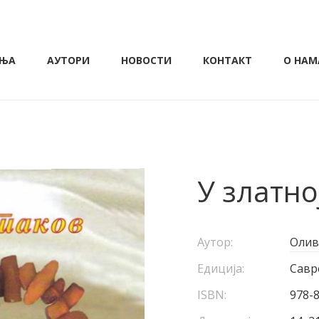
ЊА
АУТОРИ
НОВОСТИ
КОНТАКТ
О НАМ
У златн
Аутор:
Олив
Едиција:
Савр
ISBN:
978-