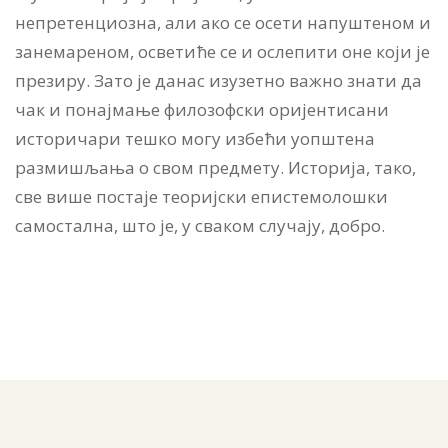
непретенциозна, али ако се осети напуштеном и
занемареном, осветиће се и ослепити оне који је
презиру. Зато је данас изузетно важно знати да
чак и понајмање филозофски оријентисани
историчари тешко могу избећи уопштена
размишљања о свом предмету. Историја, тако,
све више постаје теоријски епистемолошки
самостална, што је, у сваком случају, добро.