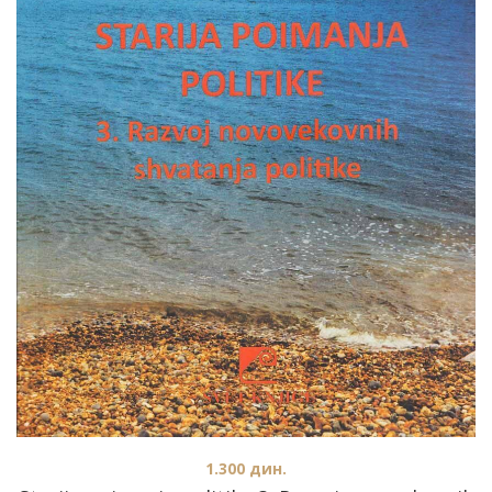
1.300
дин.