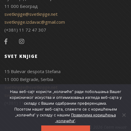
11 000 Београд
svetknjige@svetknjige.net
svetknjige.izdavac@gmail.com
(+381) 11 72 47 307
SVET KNJIGE
15 Bulevar despota Stefana
11 000 Belgrade, Serbia
svetknjige@svetknjige.net
Наш веб-сајт користи „колачиће“ ради побољшања Вашег
svetknjige.izdavac@gmail.com
корисничког искуства и оптимизовања изгледа веб-сајта у
(+381) 11 72 47 307
складу с Вашим одабраним преференцама.
Посетом нашег веб-сајта, слажете се с коришћењем
„колачића“ у складу с нашим
Правилима коришћења
„колачића“
.
© 2026 Свет књиге