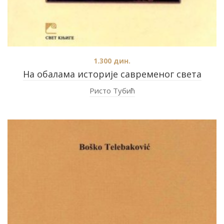
1.300
дин.
На обалама историје савременог света
Ристо Тубић