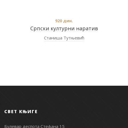
920
дин.
Српски културни наратив
Станиша Тутњевић
СВЕТ КЊИГЕ
Булевар деспота Стефана 15