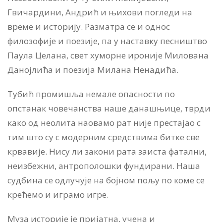
Гвичардини, Андрић и њихови погледи на
време и историју. Разматра се и однос
филозофије и поезије, па у наставку песништво
Паула Целана, свет хуморне ироније Милована
Данојлића и поезија Милана Ненадића.
Тубић промишља немале опасности по
опстанак човечанства наше данашњице, тврди
како од неолита наовамо рат није престајао с
тим што су с модерним средствима битке све
крвавије. Нису ли закони рата заиста фатални,
неизбежни, антрополошки фундирани. Наша
судбина се одлучује на бојном пољу по коме се
крећемо и играмо игре.
Муза историје је пријатна, учена и