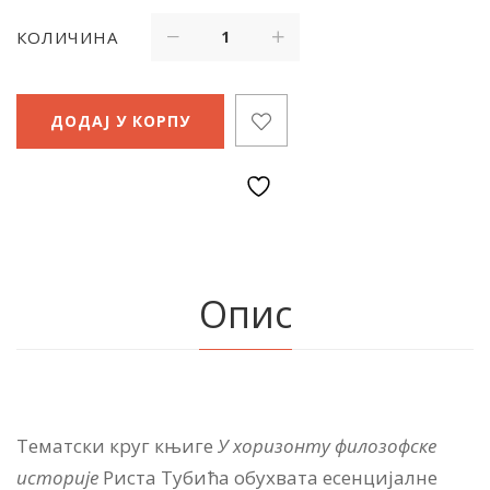
КОЛИЧИНА
ДОДАЈ У КОРПУ
Опис
Тематски круг књиге
У хоризонту филозофске
историје
Риста Тубића обухвата есенцијалне