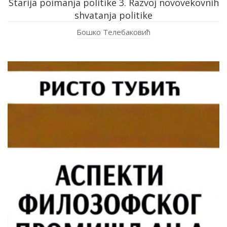
Starija poimanja politike 3. Razvoj novovekovnih
shvatanja politike
Бошко Телебаковић