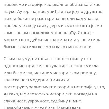
проблеме историје као реалног збивања и као
науке. Аутор, најпре, увиђа да се једно друштво
никад боље не разоткрива неголи кад уназад
пројектује своју слику. Јер ми смо оно што јесмо
само својом васколиком прошлоћу. Стога је
морамо што дубље истраживати и усвојити да
бисмо схватили ко смо и како смо настали.
С тим на уму, питања се концентришу око
односа историје и спекулације, њеног смисла
или бесмисла, истине у историјском роману,
заласка постмодернистичких и
постструктуралистичких теорија историје; уз то,
дакако, и филозофско-историјски погледи на
случајност, узрочност, судбину и мит.
Незаобилазни су ту били Макијавели,