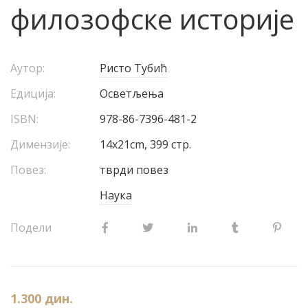
филозофске историје
Аутор:
Ристо Тубић
Едиција:
Осветљења
ISBN:
978-86-7396-481-2
Димензије:
14x21cm, 399 стр.
Повез:
тврди повез
Наука
Подели
1.300
дин.