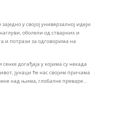
 заједно у својој универзалној идеји
 наглуви, оболели од стварних и
та и потрази за одговорима на
сенке догађаја у којима су некада
ивот, јунаци ће нас својим причама
ршене над њима, глобалне преваре…