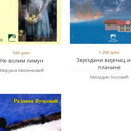
1.200
дин.
500
дин.
Звјездани вијенац 
Не волим лимун
планине
Мирјана Миленковић
Миладин Ћосовић