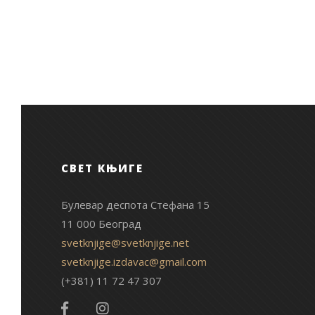
СВЕТ КЊИГЕ
Булевар деспота Стефана 15
11 000 Београд
svetknjige@svetknjige.net
svetknjige.izdavac@gmail.com
(+381) 11 72 47 307