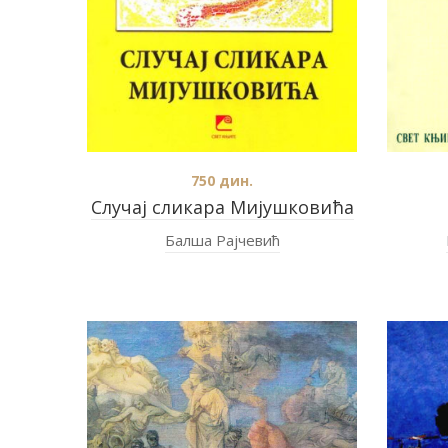
750
дин.
Случај сликара Мијушковића
Балша Рајчевић