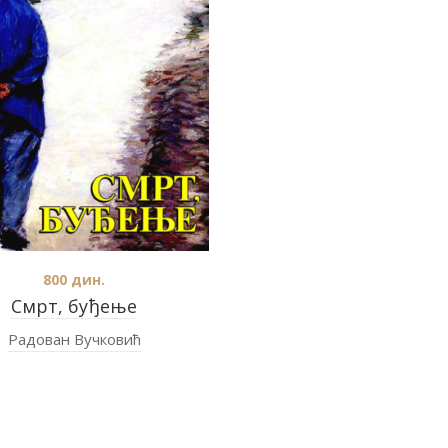
800
дин.
Смрт, буђење
Радован Вучковић