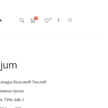
0
0
А
ijum
сандра Вељовић Ћеклић
емена проза
86-7396-446-1