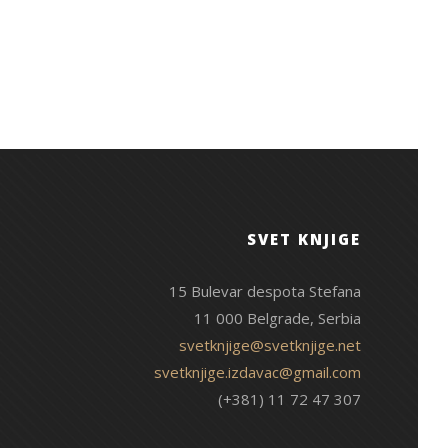
SVET KNJIGE
15 Bulevar despota Stefana
11 000 Belgrade, Serbia
svetknjige@svetknjige.net
svetknjige.izdavac@gmail.com
(+381) 11 72 47 307