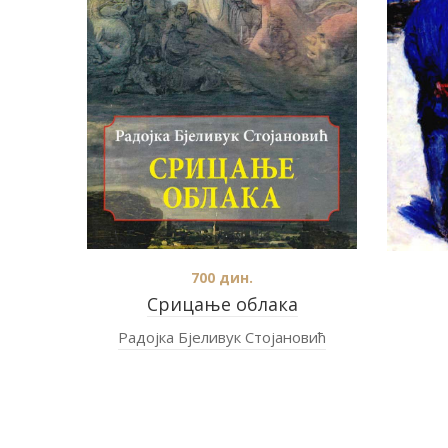
700
дин.
Срицање облака
Радојка Бјеливук Стојановић