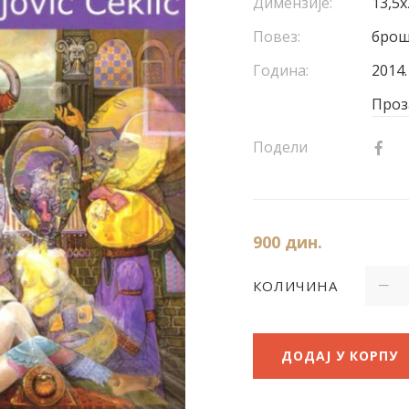
Димензије:
13,5x
Повез:
бро
Година:
2014.
Проз
Подели
900
дин.
КОЛИЧИНА
ДОДАЈ У КОРПУ