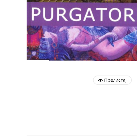
Прелистај