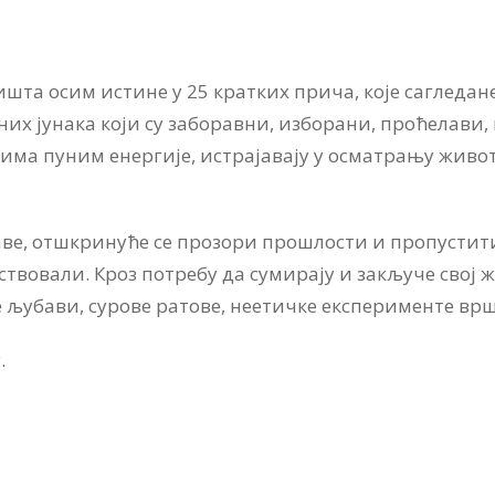
шта осим истине у 25 кратких прича, које сагледане
их јунака који су заборавни, изборани, проћелави,
чима пуним енергије, истрајавају у осматрању живо
аве, отшкринуће се прозори прошлости и пропустити 
твовали. Кроз потребу да сумирају и закључе свој ж
е љубави, сурове ратове, неетичке експерименте в
.