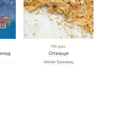
700
дин.
изнад
Опиљци
Милан Буњевац