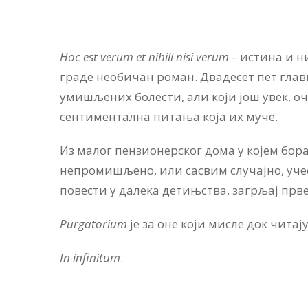
Hoc est verum et nihili nisi verum –
истина и ни
граде необичан роман. Двадесет пет главн
умишљених болести, али који још увек, о
сентиментална питања која их муче.
Из малог пензионерског дома у којем бор
непромишљено, или сасвим случајно, учес
повести у далека детињства, загрљај прв
Purgatorium
је за оне који мисле док читају
In infinitum
.