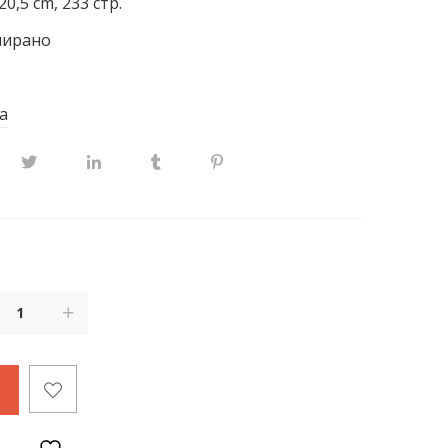
20,5 cm, 233 стр.
ширано
а