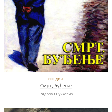
800
дин.
Смрт, буђење
Радован Вучковић