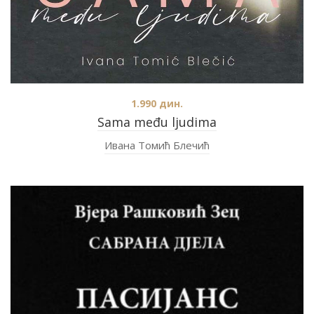
1.990
дин.
Sama među ljudima
Ивана Томић Блечић