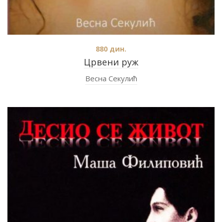
880
дин.
Црвени руж
Весна Секулић