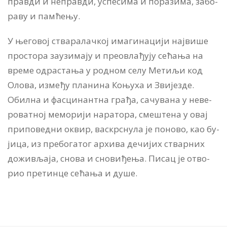
прав­ди и не­прав­ди, усп­е­си­ма и по­ра­зи­ма, за­бо­
ра­ву и пам­ће­њу.
У ње­го­вој ства­ра­лач­кој има­ги­на­ци­ји нај­ви­ше
про­сто­ра за­у­зи­ма­ју и пре­о­вла­ђу­ју се­ћа­ња на
вре­ме од­ра­ста­ња у родном се­лу Ме­ти­љи код
Оло­ва, из­ме­ђу пла­ни­на Ко­њу­ха и Зви­је­зде.
Обил­на и фа­сци­нант­на гра­ђа, са­чу­ва­на у не­ве­
ро­ват­ној ме­мо­ри­ји на­ра­то­ра, сме­ште­на у овај
при­по­вед­ни оквир, вас­кр­сну­ла је по­но­во, као бу­
ји­ца, из пре­бо­га­тог ар­хи­ва де­чи­јих ствар­них
до­жи­вља­ја, сно­ва и сно­ви­ђе­ња. Пи­сац је отво­
рио пре­тин­це се­ћа­ња и ду­ше.