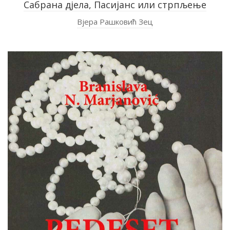
Сабрана дјела, Пасијанс или стрпљење
Вјера Рашковић Зец