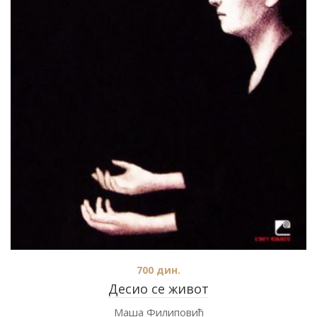
700
дин.
Десио се живот
Маша Филиповић