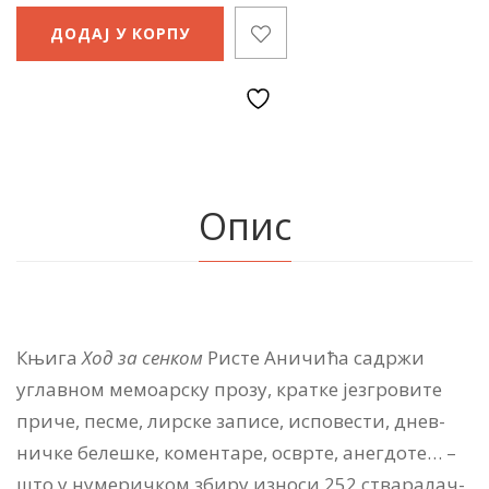
ДОДАЈ У КОРПУ
Опис
Књи­га
Ход за сен­ком
Ри­сте Ани­чи­ћа са­др­жи
углав­ном ме­мо­ар­ску про­зу, крат­ке је­згро­ви­те
при­че, пе­сме, лир­ске за­пи­се, ис­по­ве­сти, днев­
нич­ке беле­шке, ко­мен­та­ре, освр­те, анег­до­те… –
што у ну­ме­рич­ком зби­ру из­но­си 252 ства­ра­лач­