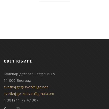
СВЕТ КЊИГЕ
Булевар деспота Стефана 15
11 000 Београд
svetknjige@svetknjige.net
svetknjige.izdavac@gmail.com
(+381) 11 72 47 307