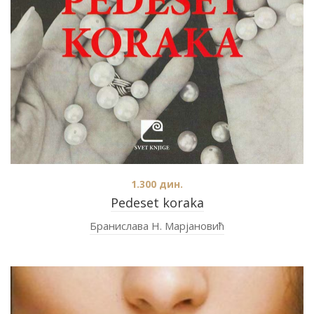
1.300
дин.
Pedeset koraka
Бранислава Н. Марјановић