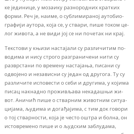
ке је­ди­ни­це, у мо­за­и­ку ра­зно­род­них крат­ких
фор­ми. Реч је, на­и­ме, о су­бли­ми­ра­ној ауто­би­о­
гра­фи­ји ауто­ра, ко­ја се, у ства­ри, пи­ше то­ком це­
лог жи­во­та, а не ви­ди јој се ни по­че­так ни крај.
Тек­сто­ви у књи­зи на­ста­ја­ли су раз­ли­чи­тим по­
во­ди­ма и ни­су стро­го раз­гра­ни­че­ни ни­ти су
раз­вр­ста­ни по вре­ме­ну на­ста­ја­ња, пи­са­ни су
одво­је­но и не­за­ви­сни су је­дан од дру­го­га. Ту су
раз­ли­чи­те ис­по­ве­сти о се­би и дру­ги­ма, у ко­ји­ма
пи­сац на­кнад­но про­жи­вља­ва не­ка­да­шњи жи­
вот. Ани­чић пи­ше о ствар­ним жи­вот­ним си­ту­а­
ци­ја­ма, љу­ди­ма и до­га­ђа­ји­ма, с тим док го­во­ри
о тој ствар­но­сти, ко­ја је че­сто оштра и бол­на, он
исто­вре­ме­но пи­ше и о људ­ским за­блу­да­ма,