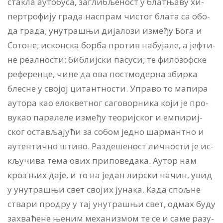
ста­кла ауто­бу­са, за­гли­бље­ност у блат­ња­ву хи­
пер­тро­фи­ју гра­да на­спрам чи­стог бла­та са обо­
да гра­да; уну­тра­шњи ди­ја­ло­зи из­ме­ђу Бо­га и
Со­то­не; искон­ска бор­ба про­тив на­бу­ја­ле, а јеф­ти­
не ре­ал­но­сти; би­блиј­ски па­су­си; те фи­ло­зоф­ске
ре­фе­рен­це, чи­не да ова пост­мо­дер­на збир­ка
бле­сне у сво­јој ци­тант­но­сти. Упра­во то ма­пи­ра
ауто­ра као ело­квет­ног са­го­вор­ни­ка ко­ји је про­
ву­као па­ра­ле­ле из­ме­ђу те­о­риј­ског и ем­пи­риј­
ског оста­вља­ју­ћи за со­бом јед­но шар­мант­но и
аутен­тич­но шти­во. Раз­де­ше­ност лич­но­сти је ис­
кљу­чи­ва те­ма ових при­по­ве­да­ка. Аутор нам
кроз њих да­је, и то на је­дан лир­ски на­чин, увид
у уну­тра­шњи свет сво­јих ју­на­ка. Ка­да спољ­не
ства­ри про­дру у тај уну­тра­шњи свет, од­мах бу­ду
за­хва­ће­не ње­ним ме­ха­ни­змом те се и са­ме ра­зу­