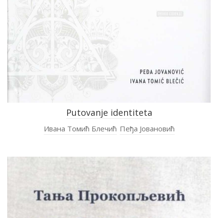
Putovanje identiteta
Ивана Томић Блечић
Пеђа Јовановић