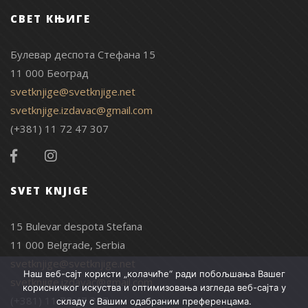
СВЕТ КЊИГЕ
Булевар деспота Стефана 15
11 000 Београд
svetknjige@svetknjige.net
svetknjige.izdavac@gmail.com
(+381) 11 72 47 307
SVET KNJIGE
15 Bulevar despota Stefana
11 000 Belgrade, Serbia
svetknjige@svetknjige.net
Наш веб-сајт користи „колачиће“ ради побољшања Вашег
svetknjige.izdavac@gmail.com
корисничког искуства и оптимизовања изгледа веб-сајта у
(+381) 11 72 47 307
складу с Вашим одабраним преференцама.