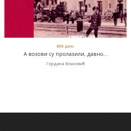
800
дин.
А возови су пролазили, давно…
Гордана Влаховић