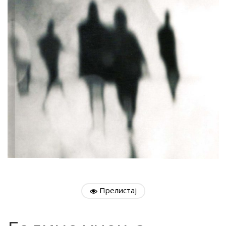
Прелистај