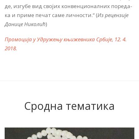
де, из­гу­бе вид сво­јих кон­вен­ци­о­нал­них по­ре­да­
ка и при­ме пе­чат са­ме лич­но­сти.“ (
Из рецензије
Да­ни­це Ни­ко­лић
)
Промоција у Удружењу књижевника Србије, 12. 4.
2018.
Сродна тематика