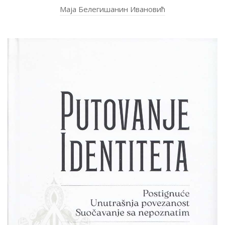
Маја Белегишанин Ивановић