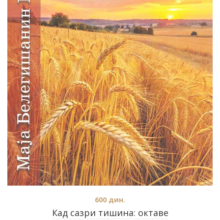
600
дин.
Кад сазри тишина: октаве