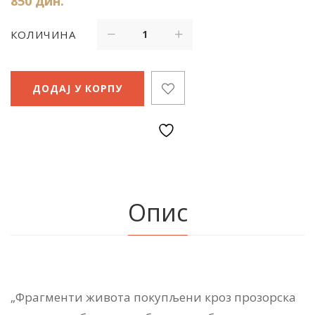
850
дин.
КОЛИЧИНА
ДОДАЈ У КОРПУ
Опис
„Фраг­мен­ти жи­во­та по­ку­пље­ни кроз про­зор­ска