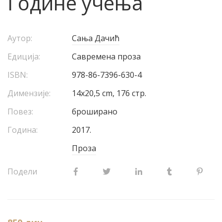
Године учења
Аутор:
Сања Дачић
Едиција:
Савремена проза
ISBN:
978-86-7396-630-4
Димензије:
14x20,5 cm, 176 стр.
Повез:
броширано
Година:
2017.
Проза
Подели