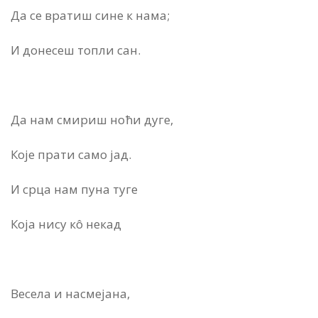
Да се вратиш сине к нама;
И донесеш топли сан.
Да нам смириш ноћи дуге,
Које прати само јад.
И срца нам пуна туге
Која нису кô некад
Весела и насмејана,