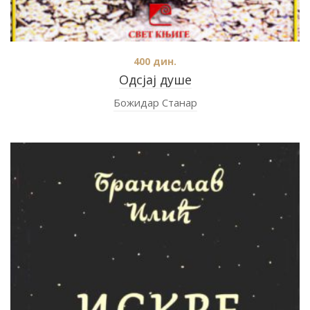
400
дин.
Одсјај душе
Божидар Станар