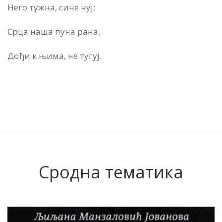
Него тужна, сине чуј:
Срца наша пуна рана,
Дођи к њима, не тугуј.
Сродна тематика