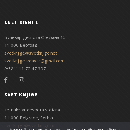
СВЕТ КЊИГЕ
Булевар деспота Стефана 15
11 000 Београд
svetknjige@svetknjige.net
svetknjige.izdavac@gmail.com
(+381) 11 72 47 307
SVET KNJIGE
15 Bulevar despota Stefana
11 000 Belgrade, Serbia
svetknjige@svetknjige.net
Наш веб-сајт користи „колачиће“ ради побољшања Вашег