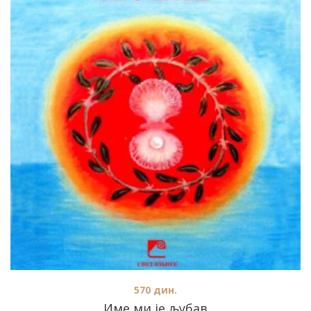
570
дин.
Име ми је љубав