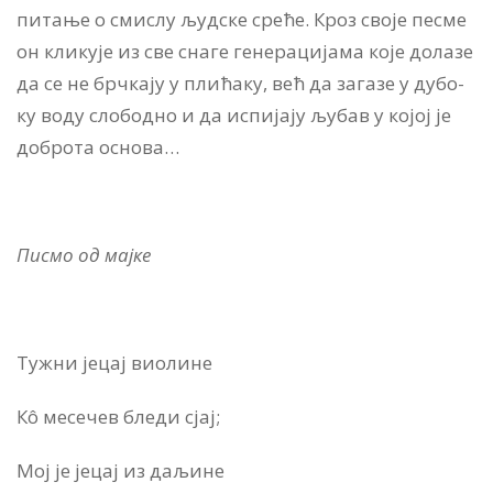
питање о смислу људ­ске сре­ће. Кроз сво­је пе­сме
он кли­ку­је из све сна­ге ге­не­ра­ци­ја­ма ко­је до­ла­зе
да се не брч­ка­ју у пли­ћа­ку, већ да за­га­зе у ду­бо­
ку во­ду сло­бод­но и да ис­пи­ја­ју љубав у ко­јој је
до­бро­та осно­ва…
Писмо од мајке
Тужни јецај виолине
Кô месечев бледи сјај;
Мој је јецај из даљине