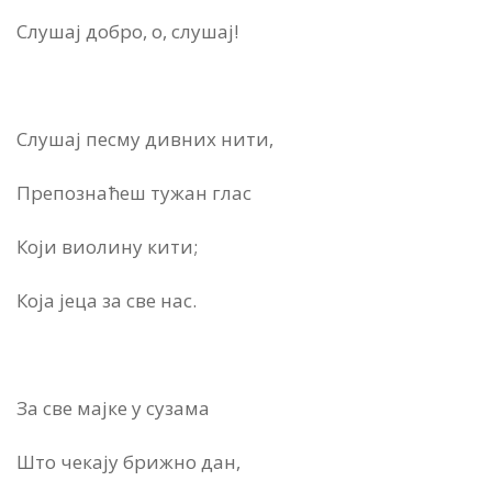
Слушај добро, о, слушај!
Слушај песму дивних нити,
Препознаћеш тужан глас
Који виолину кити;
Која јеца за све нас.
За све мајке у сузама
Што чекају брижно дан,