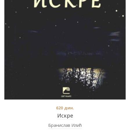
620
дин.
Искре
Бранислав Илић