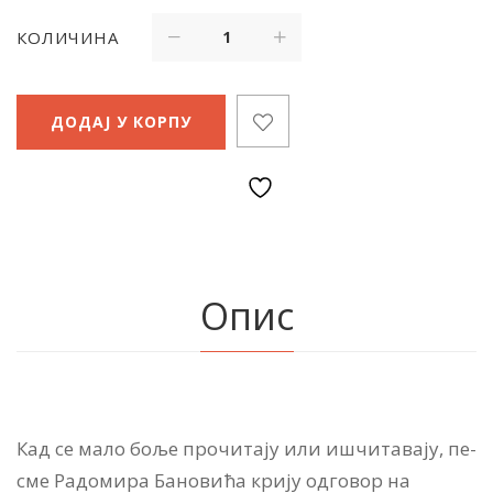
КОЛИЧИНА
ДОДАЈ У КОРПУ
Опис
Кад се ма­ло бо­ље про­чи­та­ју или иш­чи­та­ва­ју, пе­
сме Ра­до­ми­ра Ба­но­ви­ћа крију од­го­вор на