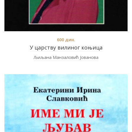
600
дин.
У царству вилиног коњица
Љиљана Манзаловић Јованова