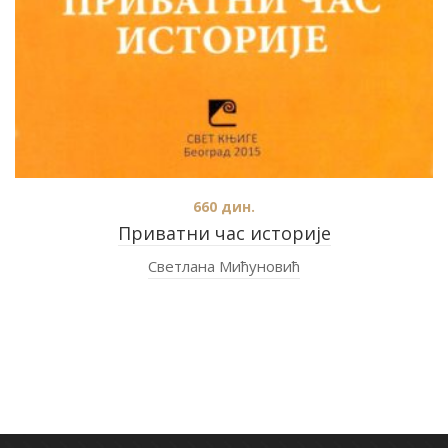
660
дин.
Приватни час историје
Светлана Мићуновић