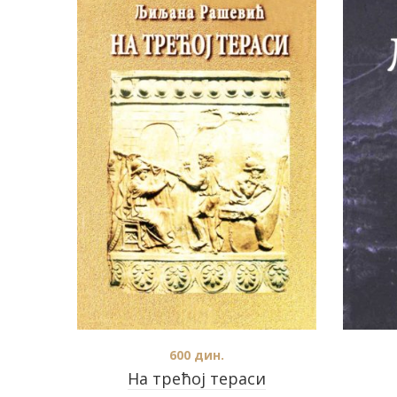
600
дин.
На трећој тераси