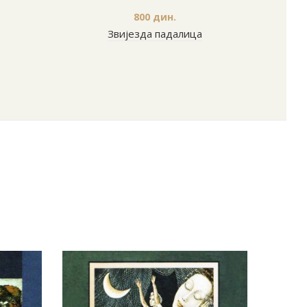
800
дин.
Звијезда падалица