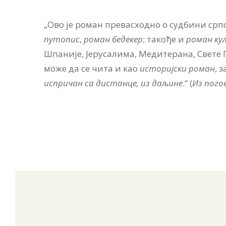
„Ово је роман превасходно о судбини српс
путопис
,
роман бедекер
; такође и
роман ку
Шпаније, Јерусалима, Медитерана, Свете Г
може да се чита и као
историјски роман
, 
испричан са дистанце, из даљине
.“ (
Из пого