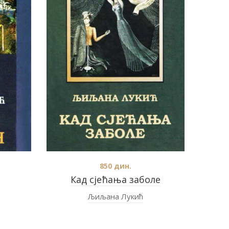
850
дин.
Кад сјећања заболе
Љиљана Лукић