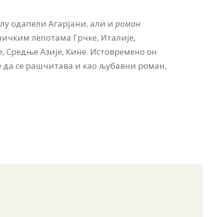
елу одапели Агарјани, али и
роман
ичким лепотама Грчке, Италије,
е, Средње Азије, Кине. Истовремено он
е да се рашчитава и као љубавни роман,