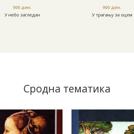
900
дин.
900
дин.
У небо загледан
У трагању за оцем
Сродна тематика