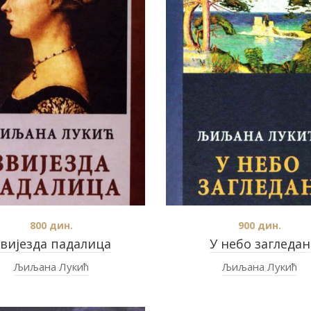
800
дин.
900
дин.
вијезда падалица
У небо загледан
Љиљана Лукић
Љиљана Лукић