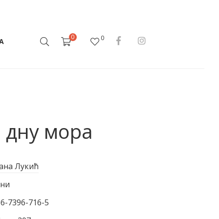
0
0
А
 дну мора
на Лукић
ани
86-7396-716-5