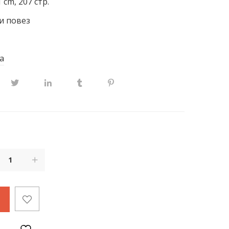
 cm, 207 стр.
и повез
а