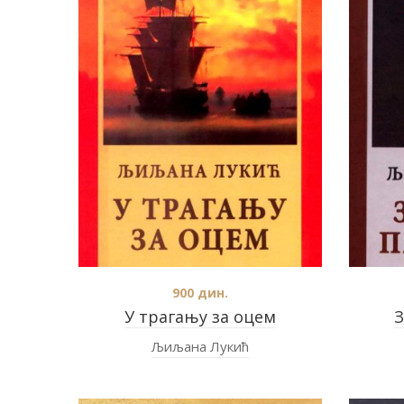
900
дин.
У трагању за оцем
З
Љиљана Лукић