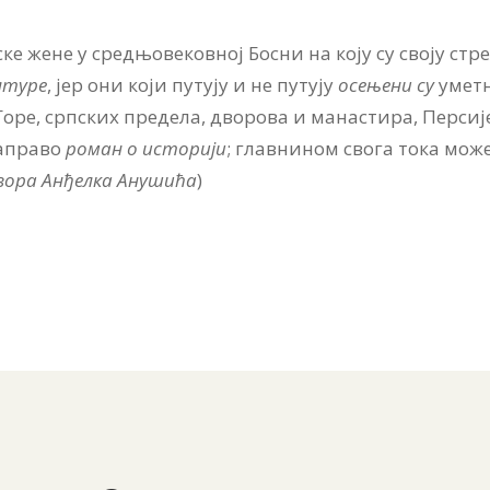
ке жене у средњовековној Босни на коју су своју стр
лтуре
, јер они који путују и не путују
осењени су
уметн
оре, српских предела, дворова и манастира, Персиј
заправо
роман о историји
; главнином свога тока мож
вора Анђелка Анушића
)