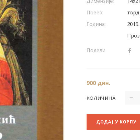
Димензије:
14x21
Повез:
тврд
Година:
2019.
Проз
Подели
900
дин.
КОЛИЧИНА
ДОДАЈ У КОРПУ